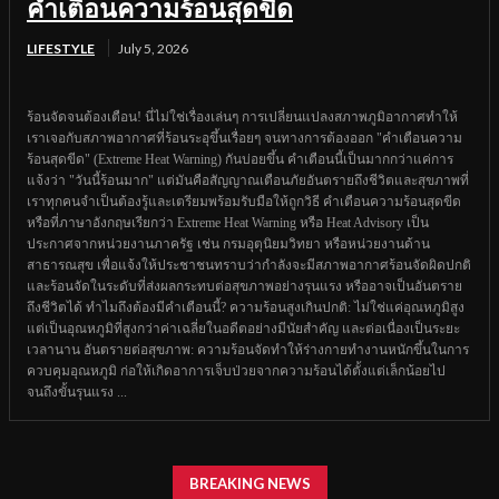
คำเตือนความร้อนสุดขีด
LIFESTYLE
July 5, 2026
ร้อนจัดจนต้องเตือน! นี่ไม่ใช่เรื่องเล่นๆ การเปลี่ยนแปลงสภาพภูมิอากาศทำให้
เราเจอกับสภาพอากาศที่ร้อนระอุขึ้นเรื่อยๆ จนทางการต้องออก "คำเตือนความ
ร้อนสุดขีด" (Extreme Heat Warning) กันบ่อยขึ้น คำเตือนนี้เป็นมากกว่าแค่การ
แจ้งว่า "วันนี้ร้อนมาก" แต่มันคือสัญญาณเตือนภัยอันตรายถึงชีวิตและสุขภาพที่
เราทุกคนจำเป็นต้องรู้และเตรียมพร้อมรับมือให้ถูกวิธี คำเตือนความร้อนสุดขีด
หรือที่ภาษาอังกฤษเรียกว่า Extreme Heat Warning หรือ Heat Advisory เป็น
ประกาศจากหน่วยงานภาครัฐ เช่น กรมอุตุนิยมวิทยา หรือหน่วยงานด้าน
สาธารณสุข เพื่อแจ้งให้ประชาชนทราบว่ากำลังจะมีสภาพอากาศร้อนจัดผิดปกติ
และร้อนจัดในระดับที่ส่งผลกระทบต่อสุขภาพอย่างรุนแรง หรืออาจเป็นอันตราย
ถึงชีวิตได้ ทำไมถึงต้องมีคำเตือนนี้? ความร้อนสูงเกินปกติ: ไม่ใช่แค่อุณหภูมิสูง
แต่เป็นอุณหภูมิที่สูงกว่าค่าเฉลี่ยในอดีตอย่างมีนัยสำคัญ และต่อเนื่องเป็นระยะ
เวลานาน อันตรายต่อสุขภาพ: ความร้อนจัดทำให้ร่างกายทำงานหนักขึ้นในการ
ควบคุมอุณหภูมิ ก่อให้เกิดอาการเจ็บป่วยจากความร้อนได้ตั้งแต่เล็กน้อยไป
จนถึงขั้นรุนแรง ...
BREAKING NEWS