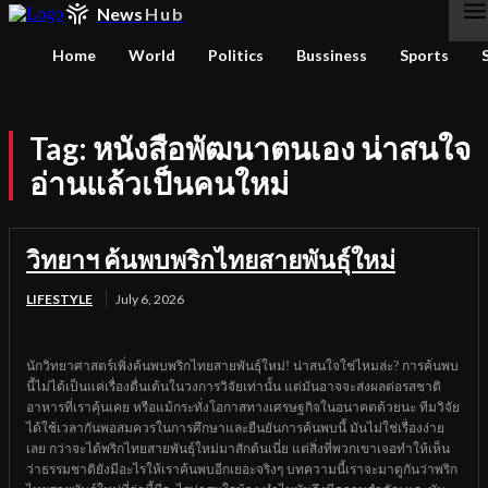
News
Hub
Home
World
Politics
Bussiness
Sports
Tag:
หนังสือพัฒนาตนเอง น่าสนใจ
อ่านแล้วเป็นคนใหม่
วิทยาฯ ค้นพบพริกไทยสายพันธุ์ใหม่
LIFESTYLE
July 6, 2026
นักวิทยาศาสตร์เพิ่งค้นพบพริกไทยสายพันธุ์ใหม่! น่าสนใจใช่ไหมล่ะ? การค้นพบ
นี้ไม่ได้เป็นแค่เรื่องตื่นเต้นในวงการวิจัยเท่านั้น แต่มันอาจจะส่งผลต่อรสชาติ
อาหารที่เราคุ้นเคย หรือแม้กระทั่งโอกาสทางเศรษฐกิจในอนาคตด้วยนะ ทีมวิจัย
ได้ใช้เวลากันพอสมควรในการศึกษาและยืนยันการค้นพบนี้ มันไม่ใช่เรื่องง่าย
เลย กว่าจะได้พริกไทยสายพันธุ์ใหม่มาสักต้นเนี่ย แต่สิ่งที่พวกเขาเจอทำให้เห็น
ว่าธรรมชาติยังมีอะไรให้เราค้นพบอีกเยอะจริงๆ บทความนี้เราจะมาดูกันว่าพริก