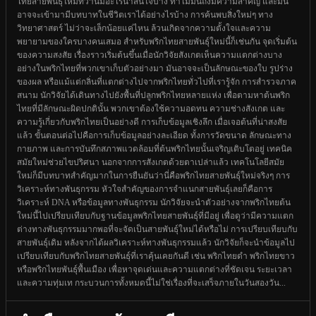
ไทยสายพันธุ์ใหม่ที่ว่านี้มีอะไรน่าสนใจบ้าง ทำไมมันถึงมีความสำคัญ และมัน
อาจจะเข้ามามีบทบาทในชีวิตเราได้อย่างไรบ้าง การค้นพบสิ่งใหม่ๆ ทาง
วิทยาศาสตร์ ไม่ว่าจะเล็กน้อยแค่ไหน ล้วนเกิดจากความตั้งใจและความ
พยายามของใครบางคนเสมอ สำหรับพริกไทยสายพันธุ์ใหม่นี้ก็เช่นกัน จุดเริ่มต้น
ของความสงสัย เรื่องราวเริ่มต้นขึ้นเมื่อนักวิจัยสังเกตเห็นความแตกต่างบาง
อย่างในพริกไทยที่พวกเขาเก็บตัวอย่างมา มันอาจจะเป็นลักษณะของใบ รูปร่าง
ของผล หรือแม้แต่กลิ่นที่แตกต่างไปจากพริกไทยทั่วไปที่เรารู้จัก การสำรวจภาค
สนาม นักวิจัยได้เดินทางไปยังพื้นที่ปลูกพริกไทยหลายแห่ง เพื่อตามหาต้นพริก
ไทยที่มีลักษณะผิดปกตินั้น พวกเขาต้องใช้ความอดทน ความช่างสังเกต และ
ความรู้เกี่ยวกับพริกไทยเป็นอย่างดี การเก็บข้อมูลเชิงลึก เมื่อเจอต้นที่น่าสงสัย
แล้ว ขั้นตอนต่อไปคือการเก็บข้อมูลอย่างละเอียด ทั้งการวัดขนาด ลักษณะทาง
กายภาพ และการบันทึกสภาพแวดล้อมที่ต้นพริกไทยนั้นเจริญเติบโตอยู่ เทคนิค
สมัยใหม่ช่วยไขปริศนา นอกจากการสังเกตด้วยตาเปล่าแล้ว เทคโนโลยีสมัย
ใหม่ก็มีบทบาทสำคัญมากในการยืนยันว่านี่คือพริกไทยสายพันธุ์ใหม่จริงๆ การ
วิเคราะห์ทางพันธุกรรม หัวใจสำคัญของการจำแนกสายพันธุ์เลยก็คือการ
วิเคราะห์ DNA หรือข้อมูลทางพันธุกรรม นักวิจัยจะนำตัวอย่างจากพริกไทยต้น
ใหม่นี้ไปเปรียบเทียบกับฐานข้อมูลพริกไทยสายพันธุ์ที่มีอยู่ เพื่อดูว่ามีความแตก
ต่างทางพันธุกรรมมากพอที่จะจัดเป็นสายพันธุ์ใหม่ได้หรือไม่ การเปรียบเทียบกับ
สายพันธุ์เดิม หลังจากได้ผลวิเคราะห์ทางพันธุกรรมแล้ว นักวิจัยก็จะนำข้อมูลไป
เปรียบเทียบกับพริกไทยสายพันธุ์ที่เราคุ้นเคยกันดี เช่น พริกไทยดำ พริกไทยขาว
หรือพริกไทยพันธุ์พื้นเมือง เพื่อหาจุดเด่นและความแตกต่างที่ชัดเจน ระยะเวลา
และความทุ่มเท กระบวนการทั้งหมดนี้ไม่ใช่เรื่องที่จะเสร็จภายในวันสองวัน...