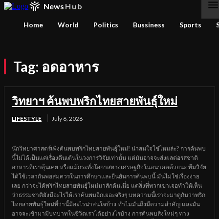
News
Hub
Home
World
Politics
Bussiness
Sports
Tag:
อดอาหาร
วิทยาฯ ค้นพบพริกไทยสายพันธุ์ใหม่
LIFESTYLE
July 6, 2026
นักวิทยาศาสตร์เพิ่งค้นพบพริกไทยสายพันธุ์ใหม่! น่าสนใจใช่ไหมล่ะ? การค้นพบ
นี้ไม่ได้เป็นแค่เรื่องตื่นเต้นในวงการวิจัยเท่านั้น แต่มันอาจจะส่งผลต่อรสชาติ
อาหารที่เราคุ้นเคย หรือแม้กระทั่งโอกาสทางเศรษฐกิจในอนาคตด้วยนะ ทีมวิจัย
ได้ใช้เวลากันพอสมควรในการศึกษาและยืนยันการค้นพบนี้ มันไม่ใช่เรื่องง่าย
เลย กว่าจะได้พริกไทยสายพันธุ์ใหม่มาสักต้นเนี่ย แต่สิ่งที่พวกเขาเจอทำให้เห็น
ว่าธรรมชาติยังมีอะไรให้เราค้นพบอีกเยอะจริงๆ บทความนี้เราจะมาดูกันว่าพริก
ไทยสายพันธุ์ใหม่ที่ว่านี้มีอะไรน่าสนใจบ้าง ทำไมมันถึงมีความสำคัญ และมัน
อาจจะเข้ามามีบทบาทในชีวิตเราได้อย่างไรบ้าง การค้นพบสิ่งใหม่ๆ ทาง