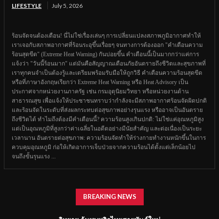
LIFESTYLE
July 5, 2026
ร้อนจัดจนต้องเตือน! นี่ไม่ใช่เรื่องเล่นๆ การเปลี่ยนแปลงสภาพภูมิอากาศทำให้
เราเจอกับสภาพอากาศที่ร้อนระอุขึ้นเรื่อยๆ จนทางการต้องออก "คำเตือนความ
ร้อนสุดขีด" (Extreme Heat Warning) กันบ่อยขึ้น คำเตือนนี้เป็นมากกว่าแค่การ
แจ้งว่า "วันนี้ร้อนมาก" แต่มันคือสัญญาณเตือนภัยอันตรายถึงชีวิตและสุขภาพที่
เราทุกคนจำเป็นต้องรู้และเตรียมพร้อมรับมือให้ถูกวิธี คำเตือนความร้อนสุดขีด
หรือที่ภาษาอังกฤษเรียกว่า Extreme Heat Warning หรือ Heat Advisory เป็น
ประกาศจากหน่วยงานภาครัฐ เช่น กรมอุตุนิยมวิทยา หรือหน่วยงานด้าน
สาธารณสุข เพื่อแจ้งให้ประชาชนทราบว่ากำลังจะมีสภาพอากาศร้อนจัดผิดปกติ
และร้อนจัดในระดับที่ส่งผลกระทบต่อสุขภาพอย่างรุนแรง หรืออาจเป็นอันตราย
ถึงชีวิตได้ ทำไมถึงต้องมีคำเตือนนี้? ความร้อนสูงเกินปกติ: ไม่ใช่แค่อุณหภูมิสูง
แต่เป็นอุณหภูมิที่สูงกว่าค่าเฉลี่ยในอดีตอย่างมีนัยสำคัญ และต่อเนื่องเป็นระยะ
เวลานาน อันตรายต่อสุขภาพ: ความร้อนจัดทำให้ร่างกายทำงานหนักขึ้นในการ
ควบคุมอุณหภูมิ ก่อให้เกิดอาการเจ็บป่วยจากความร้อนได้ตั้งแต่เล็กน้อยไป
จนถึงขั้นรุนแรง ...
BREAKING NEWS