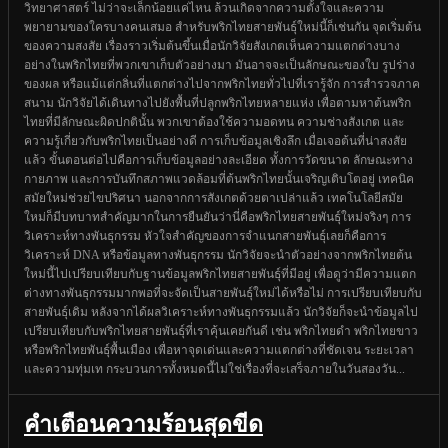
วิทยาศาสตร์ ไม่ว่าจะเล็กน้อยแค่ไหน ล้วนเกิดจากความตั้งใจและความ
พยายามของใครบางคนเสมอ สำหรับพริกไทยสายพันธุ์ใหม่นี้ก็เช่นกัน จุดเริ่มต้น
ของความสงสัย เรื่องราวเริ่มต้นขึ้นเมื่อนักวิจัยสังเกตเห็นความแตกต่างบาง
อย่างในพริกไทยที่พวกเขาเก็บตัวอย่างมา มันอาจจะเป็นลักษณะของใบ รูปร่าง
ของผล หรือแม้แต่กลิ่นที่แตกต่างไปจากพริกไทยทั่วไปที่เรารู้จัก การสำรวจภาค
สนาม นักวิจัยได้เดินทางไปยังพื้นที่ปลูกพริกไทยหลายแห่ง เพื่อตามหาต้นพริก
ไทยที่มีลักษณะผิดปกตินั้น พวกเขาต้องใช้ความอดทน ความช่างสังเกต และ
ความรู้เกี่ยวกับพริกไทยเป็นอย่างดี การเก็บข้อมูลเชิงลึก เมื่อเจอต้นที่น่าสงสัย
แล้ว ขั้นตอนต่อไปคือการเก็บข้อมูลอย่างละเอียด ทั้งการวัดขนาด ลักษณะทาง
กายภาพ และการบันทึกสภาพแวดล้อมที่ต้นพริกไทยนั้นเจริญเติบโตอยู่ เทคนิค
สมัยใหม่ช่วยไขปริศนา นอกจากการสังเกตด้วยตาเปล่าแล้ว เทคโนโลยีสมัย
ใหม่ก็มีบทบาทสำคัญมากในการยืนยันว่านี่คือพริกไทยสายพันธุ์ใหม่จริงๆ การ
วิเคราะห์ทางพันธุกรรม หัวใจสำคัญของการจำแนกสายพันธุ์เลยก็คือการ
วิเคราะห์ DNA หรือข้อมูลทางพันธุกรรม นักวิจัยจะนำตัวอย่างจากพริกไทยต้น
ใหม่นี้ไปเปรียบเทียบกับฐานข้อมูลพริกไทยสายพันธุ์ที่มีอยู่ เพื่อดูว่ามีความแตก
ต่างทางพันธุกรรมมากพอที่จะจัดเป็นสายพันธุ์ใหม่ได้หรือไม่ การเปรียบเทียบกับ
สายพันธุ์เดิม หลังจากได้ผลวิเคราะห์ทางพันธุกรรมแล้ว นักวิจัยก็จะนำข้อมูลไป
เปรียบเทียบกับพริกไทยสายพันธุ์ที่เราคุ้นเคยกันดี เช่น พริกไทยดำ พริกไทยขาว
หรือพริกไทยพันธุ์พื้นเมือง เพื่อหาจุดเด่นและความแตกต่างที่ชัดเจน ระยะเวลา
และความทุ่มเท กระบวนการทั้งหมดนี้ไม่ใช่เรื่องที่จะเสร็จภายในวันสองวัน...
คำเตือนความร้อนสุดขีด