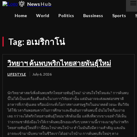
News
Hub
Home
World
Politics
Bussiness
Sports
Tag:
อเมริกาโน่
วิทยาฯ ค้นพบพริกไทยสายพันธุ์ใหม่
LIFESTYLE
July 6, 2026
นักวิทยาศาสตร์เพิ่งค้นพบพริกไทยสายพันธุ์ใหม่! น่าสนใจใช่ไหมล่ะ? การค้นพบ
นี้ไม่ได้เป็นแค่เรื่องตื่นเต้นในวงการวิจัยเท่านั้น แต่มันอาจจะส่งผลต่อรสชาติ
อาหารที่เราคุ้นเคย หรือแม้กระทั่งโอกาสทางเศรษฐกิจในอนาคตด้วยนะ ทีมวิจัย
ได้ใช้เวลากันพอสมควรในการศึกษาและยืนยันการค้นพบนี้ มันไม่ใช่เรื่องง่าย
เลย กว่าจะได้พริกไทยสายพันธุ์ใหม่มาสักต้นเนี่ย แต่สิ่งที่พวกเขาเจอทำให้เห็น
ว่าธรรมชาติยังมีอะไรให้เราค้นพบอีกเยอะจริงๆ บทความนี้เราจะมาดูกันว่าพริก
ไทยสายพันธุ์ใหม่ที่ว่านี้มีอะไรน่าสนใจบ้าง ทำไมมันถึงมีความสำคัญ และมัน
อาจจะเข้ามามีบทบาทในชีวิตเราได้อย่างไรบ้าง การค้นพบสิ่งใหม่ๆ ทาง