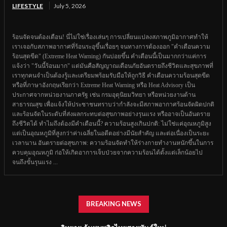
LIFESTYLE
July 5, 2026
ร้อนจัดจนต้องเตือน! นี่ไม่ใช่เรื่องเล่นๆ การเปลี่ยนแปลงสภาพภูมิอากาศทำให้
เราเจอกับสภาพอากาศที่ร้อนระอุขึ้นเรื่อยๆ จนทางการต้องออก "คำเตือนความ
ร้อนสุดขีด" (Extreme Heat Warning) กันบ่อยขึ้น คำเตือนนี้เป็นมากกว่าแค่การ
แจ้งว่า "วันนี้ร้อนมาก" แต่มันคือสัญญาณเตือนภัยอันตรายถึงชีวิตและสุขภาพที่
เราทุกคนจำเป็นต้องรู้และเตรียมพร้อมรับมือให้ถูกวิธี คำเตือนความร้อนสุดขีด
หรือที่ภาษาอังกฤษเรียกว่า Extreme Heat Warning หรือ Heat Advisory เป็น
ประกาศจากหน่วยงานภาครัฐ เช่น กรมอุตุนิยมวิทยา หรือหน่วยงานด้าน
สาธารณสุข เพื่อแจ้งให้ประชาชนทราบว่ากำลังจะมีสภาพอากาศร้อนจัดผิดปกติ
และร้อนจัดในระดับที่ส่งผลกระทบต่อสุขภาพอย่างรุนแรง หรืออาจเป็นอันตราย
ถึงชีวิตได้ ทำไมถึงต้องมีคำเตือนนี้? ความร้อนสูงเกินปกติ: ไม่ใช่แค่อุณหภูมิสูง
แต่เป็นอุณหภูมิที่สูงกว่าค่าเฉลี่ยในอดีตอย่างมีนัยสำคัญ และต่อเนื่องเป็นระยะ
เวลานาน อันตรายต่อสุขภาพ: ความร้อนจัดทำให้ร่างกายทำงานหนักขึ้นในการ
ควบคุมอุณหภูมิ ก่อให้เกิดอาการเจ็บป่วยจากความร้อนได้ตั้งแต่เล็กน้อยไป
จนถึงขั้นรุนแรง ...
BREAKING NEWS