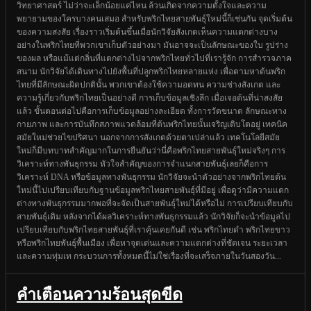
วิทยาศาสตร์ ไม่ว่าจะเล็กน้อยแค่ไหน ล้วนเกิดจากความตั้งใจและความ
พยายามของใครบางคนเสมอ สำหรับพริกไทยสายพันธุ์ใหม่นี้ก็เช่นกัน จุดเริ่มต้น
ของความสงสัย เรื่องราวเริ่มต้นขึ้นเมื่อนักวิจัยสังเกตเห็นความแตกต่างบาง
อย่างในพริกไทยที่พวกเขาเก็บตัวอย่างมา มันอาจจะเป็นลักษณะของใบ รูปร่าง
ของผล หรือแม้แต่กลิ่นที่แตกต่างไปจากพริกไทยทั่วไปที่เรารู้จัก การสำรวจภาค
สนาม นักวิจัยได้เดินทางไปยังพื้นที่ปลูกพริกไทยหลายแห่ง เพื่อตามหาต้นพริก
ไทยที่มีลักษณะผิดปกตินั้น พวกเขาต้องใช้ความอดทน ความช่างสังเกต และ
ความรู้เกี่ยวกับพริกไทยเป็นอย่างดี การเก็บข้อมูลเชิงลึก เมื่อเจอต้นที่น่าสงสัย
แล้ว ขั้นตอนต่อไปคือการเก็บข้อมูลอย่างละเอียด ทั้งการวัดขนาด ลักษณะทาง
กายภาพ และการบันทึกสภาพแวดล้อมที่ต้นพริกไทยนั้นเจริญเติบโตอยู่ เทคนิค
สมัยใหม่ช่วยไขปริศนา นอกจากการสังเกตด้วยตาเปล่าแล้ว เทคโนโลยีสมัย
ใหม่ก็มีบทบาทสำคัญมากในการยืนยันว่านี่คือพริกไทยสายพันธุ์ใหม่จริงๆ การ
วิเคราะห์ทางพันธุกรรม หัวใจสำคัญของการจำแนกสายพันธุ์เลยก็คือการ
วิเคราะห์ DNA หรือข้อมูลทางพันธุกรรม นักวิจัยจะนำตัวอย่างจากพริกไทยต้น
ใหม่นี้ไปเปรียบเทียบกับฐานข้อมูลพริกไทยสายพันธุ์ที่มีอยู่ เพื่อดูว่ามีความแตก
ต่างทางพันธุกรรมมากพอที่จะจัดเป็นสายพันธุ์ใหม่ได้หรือไม่ การเปรียบเทียบกับ
สายพันธุ์เดิม หลังจากได้ผลวิเคราะห์ทางพันธุกรรมแล้ว นักวิจัยก็จะนำข้อมูลไป
เปรียบเทียบกับพริกไทยสายพันธุ์ที่เราคุ้นเคยกันดี เช่น พริกไทยดำ พริกไทยขาว
หรือพริกไทยพันธุ์พื้นเมือง เพื่อหาจุดเด่นและความแตกต่างที่ชัดเจน ระยะเวลา
และความทุ่มเท กระบวนการทั้งหมดนี้ไม่ใช่เรื่องที่จะเสร็จภายในวันสองวัน...
คำเตือนความร้อนสุดขีด