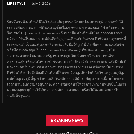
LIFESTYLE
July 5, 2026
ร้อนจัดจนต้องเตือน! นี่ไม่ใช่เรื่องเล่นๆ การเปลี่ยนแปลงสภาพภูมิอากาศทำให้
เราเจอกับสภาพอากาศที่ร้อนระอุขึ้นเรื่อยๆ จนทางการต้องออก "คำเตือนความ
ร้อนสุดขีด" (Extreme Heat Warning) กันบ่อยขึ้น คำเตือนนี้เป็นมากกว่าแค่การ
แจ้งว่า "วันนี้ร้อนมาก" แต่มันคือสัญญาณเตือนภัยอันตรายถึงชีวิตและสุขภาพที่
เราทุกคนจำเป็นต้องรู้และเตรียมพร้อมรับมือให้ถูกวิธี คำเตือนความร้อนสุดขีด
หรือที่ภาษาอังกฤษเรียกว่า Extreme Heat Warning หรือ Heat Advisory เป็น
ประกาศจากหน่วยงานภาครัฐ เช่น กรมอุตุนิยมวิทยา หรือหน่วยงานด้าน
สาธารณสุข เพื่อแจ้งให้ประชาชนทราบว่ากำลังจะมีสภาพอากาศร้อนจัดผิดปกติ
และร้อนจัดในระดับที่ส่งผลกระทบต่อสุขภาพอย่างรุนแรง หรืออาจเป็นอันตราย
ถึงชีวิตได้ ทำไมถึงต้องมีคำเตือนนี้? ความร้อนสูงเกินปกติ: ไม่ใช่แค่อุณหภูมิสูง
แต่เป็นอุณหภูมิที่สูงกว่าค่าเฉลี่ยในอดีตอย่างมีนัยสำคัญ และต่อเนื่องเป็นระยะ
เวลานาน อันตรายต่อสุขภาพ: ความร้อนจัดทำให้ร่างกายทำงานหนักขึ้นในการ
ควบคุมอุณหภูมิ ก่อให้เกิดอาการเจ็บป่วยจากความร้อนได้ตั้งแต่เล็กน้อยไป
จนถึงขั้นรุนแรง ...
BREAKING NEWS