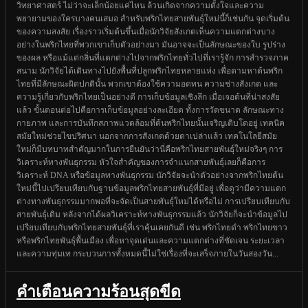
วิทยาศาสตร์ ไม่ว่าจะเล็กน้อยแค่ไหน ล้วนเกิดจากความตั้งใจและความ
พยายามของใครบางคนเสมอ สำหรับพริกไทยสายพันธุ์ใหม่นี้ก็เช่นกัน จุดเริ่มต้น
ของความสงสัย เรื่องราวเริ่มต้นขึ้นเมื่อนักวิจัยสังเกตเห็นความแตกต่างบาง
อย่างในพริกไทยที่พวกเขาเก็บตัวอย่างมา มันอาจจะเป็นลักษณะของใบ รูปร่าง
ของผล หรือแม้แต่กลิ่นที่แตกต่างไปจากพริกไทยทั่วไปที่เรารู้จัก การสำรวจภาค
สนาม นักวิจัยได้เดินทางไปยังพื้นที่ปลูกพริกไทยหลายแห่ง เพื่อตามหาต้นพริก
ไทยที่มีลักษณะผิดปกตินั้น พวกเขาต้องใช้ความอดทน ความช่างสังเกต และ
ความรู้เกี่ยวกับพริกไทยเป็นอย่างดี การเก็บข้อมูลเชิงลึก เมื่อเจอต้นที่น่าสงสัย
แล้ว ขั้นตอนต่อไปคือการเก็บข้อมูลอย่างละเอียด ทั้งการวัดขนาด ลักษณะทาง
กายภาพ และการบันทึกสภาพแวดล้อมที่ต้นพริกไทยนั้นเจริญเติบโตอยู่ เทคนิค
สมัยใหม่ช่วยไขปริศนา นอกจากการสังเกตด้วยตาเปล่าแล้ว เทคโนโลยีสมัย
ใหม่ก็มีบทบาทสำคัญมากในการยืนยันว่านี่คือพริกไทยสายพันธุ์ใหม่จริงๆ การ
วิเคราะห์ทางพันธุกรรม หัวใจสำคัญของการจำแนกสายพันธุ์เลยก็คือการ
วิเคราะห์ DNA หรือข้อมูลทางพันธุกรรม นักวิจัยจะนำตัวอย่างจากพริกไทยต้น
ใหม่นี้ไปเปรียบเทียบกับฐานข้อมูลพริกไทยสายพันธุ์ที่มีอยู่ เพื่อดูว่ามีความแตก
ต่างทางพันธุกรรมมากพอที่จะจัดเป็นสายพันธุ์ใหม่ได้หรือไม่ การเปรียบเทียบกับ
สายพันธุ์เดิม หลังจากได้ผลวิเคราะห์ทางพันธุกรรมแล้ว นักวิจัยก็จะนำข้อมูลไป
เปรียบเทียบกับพริกไทยสายพันธุ์ที่เราคุ้นเคยกันดี เช่น พริกไทยดำ พริกไทยขาว
หรือพริกไทยพันธุ์พื้นเมือง เพื่อหาจุดเด่นและความแตกต่างที่ชัดเจน ระยะเวลา
และความทุ่มเท กระบวนการทั้งหมดนี้ไม่ใช่เรื่องที่จะเสร็จภายในวันสองวัน...
คำเตือนความร้อนสุดขีด