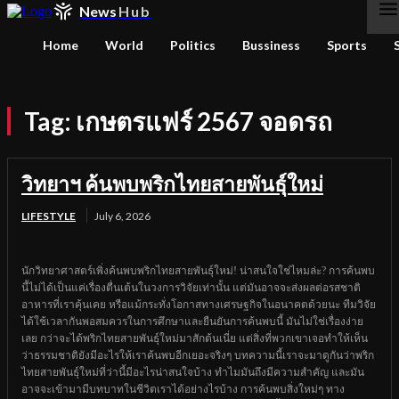
News
Hub
Home
World
Politics
Bussiness
Sports
Tag:
เกษตรแฟร์ 2567 จอดรถ
วิทยาฯ ค้นพบพริกไทยสายพันธุ์ใหม่
LIFESTYLE
July 6, 2026
นักวิทยาศาสตร์เพิ่งค้นพบพริกไทยสายพันธุ์ใหม่! น่าสนใจใช่ไหมล่ะ? การค้นพบ
นี้ไม่ได้เป็นแค่เรื่องตื่นเต้นในวงการวิจัยเท่านั้น แต่มันอาจจะส่งผลต่อรสชาติ
อาหารที่เราคุ้นเคย หรือแม้กระทั่งโอกาสทางเศรษฐกิจในอนาคตด้วยนะ ทีมวิจัย
ได้ใช้เวลากันพอสมควรในการศึกษาและยืนยันการค้นพบนี้ มันไม่ใช่เรื่องง่าย
เลย กว่าจะได้พริกไทยสายพันธุ์ใหม่มาสักต้นเนี่ย แต่สิ่งที่พวกเขาเจอทำให้เห็น
ว่าธรรมชาติยังมีอะไรให้เราค้นพบอีกเยอะจริงๆ บทความนี้เราจะมาดูกันว่าพริก
ไทยสายพันธุ์ใหม่ที่ว่านี้มีอะไรน่าสนใจบ้าง ทำไมมันถึงมีความสำคัญ และมัน
อาจจะเข้ามามีบทบาทในชีวิตเราได้อย่างไรบ้าง การค้นพบสิ่งใหม่ๆ ทาง