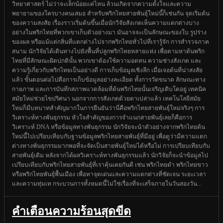
วิทยาศาสตร์ ไม่ว่าจะเล็กน้อยแค่ไหน ล้วนเกิดจากความตั้งใจและความ
พยายามของใครบางคนเสมอ สำหรับพริกไทยสายพันธุ์ใหม่นี้ก็เช่นกัน จุดเริ่มต้น
ของความสงสัย เรื่องราวเริ่มต้นขึ้นเมื่อนักวิจัยสังเกตเห็นความแตกต่างบาง
อย่างในพริกไทยที่พวกเขาเก็บตัวอย่างมา มันอาจจะเป็นลักษณะของใบ รูปร่าง
ของผล หรือแม้แต่กลิ่นที่แตกต่างไปจากพริกไทยทั่วไปที่เรารู้จัก การสำรวจภาค
สนาม นักวิจัยได้เดินทางไปยังพื้นที่ปลูกพริกไทยหลายแห่ง เพื่อตามหาต้นพริก
ไทยที่มีลักษณะผิดปกตินั้น พวกเขาต้องใช้ความอดทน ความช่างสังเกต และ
ความรู้เกี่ยวกับพริกไทยเป็นอย่างดี การเก็บข้อมูลเชิงลึก เมื่อเจอต้นที่น่าสงสัย
แล้ว ขั้นตอนต่อไปคือการเก็บข้อมูลอย่างละเอียด ทั้งการวัดขนาด ลักษณะทาง
กายภาพ และการบันทึกสภาพแวดล้อมที่ต้นพริกไทยนั้นเจริญเติบโตอยู่ เทคนิค
สมัยใหม่ช่วยไขปริศนา นอกจากการสังเกตด้วยตาเปล่าแล้ว เทคโนโลยีสมัย
ใหม่ก็มีบทบาทสำคัญมากในการยืนยันว่านี่คือพริกไทยสายพันธุ์ใหม่จริงๆ การ
วิเคราะห์ทางพันธุกรรม หัวใจสำคัญของการจำแนกสายพันธุ์เลยก็คือการ
วิเคราะห์ DNA หรือข้อมูลทางพันธุกรรม นักวิจัยจะนำตัวอย่างจากพริกไทยต้น
ใหม่นี้ไปเปรียบเทียบกับฐานข้อมูลพริกไทยสายพันธุ์ที่มีอยู่ เพื่อดูว่ามีความแตก
ต่างทางพันธุกรรมมากพอที่จะจัดเป็นสายพันธุ์ใหม่ได้หรือไม่ การเปรียบเทียบกับ
สายพันธุ์เดิม หลังจากได้ผลวิเคราะห์ทางพันธุกรรมแล้ว นักวิจัยก็จะนำข้อมูลไป
เปรียบเทียบกับพริกไทยสายพันธุ์ที่เราคุ้นเคยกันดี เช่น พริกไทยดำ พริกไทยขาว
หรือพริกไทยพันธุ์พื้นเมือง เพื่อหาจุดเด่นและความแตกต่างที่ชัดเจน ระยะเวลา
และความทุ่มเท กระบวนการทั้งหมดนี้ไม่ใช่เรื่องที่จะเสร็จภายในวันสองวัน...
คำเตือนความร้อนสุดขีด