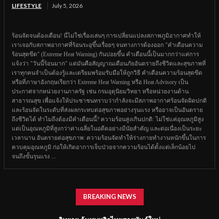
LIFESTYLE
July 5, 2026
ร้อนจัดจนต้องเตือน! นี่ไม่ใช่เรื่องเล่นๆ การเปลี่ยนแปลงสภาพภูมิอากาศทำให้
เราเจอกับสภาพอากาศที่ร้อนระอุขึ้นเรื่อยๆ จนทางการต้องออก "คำเตือนความ
ร้อนสุดขีด" (Extreme Heat Warning) กันบ่อยขึ้น คำเตือนนี้เป็นมากกว่าแค่การ
แจ้งว่า "วันนี้ร้อนมาก" แต่มันคือสัญญาณเตือนภัยอันตรายถึงชีวิตและสุขภาพที่
เราทุกคนจำเป็นต้องรู้และเตรียมพร้อมรับมือให้ถูกวิธี คำเตือนความร้อนสุดขีด
หรือที่ภาษาอังกฤษเรียกว่า Extreme Heat Warning หรือ Heat Advisory เป็น
ประกาศจากหน่วยงานภาครัฐ เช่น กรมอุตุนิยมวิทยา หรือหน่วยงานด้าน
สาธารณสุข เพื่อแจ้งให้ประชาชนทราบว่ากำลังจะมีสภาพอากาศร้อนจัดผิดปกติ
และร้อนจัดในระดับที่ส่งผลกระทบต่อสุขภาพอย่างรุนแรง หรืออาจเป็นอันตราย
ถึงชีวิตได้ ทำไมถึงต้องมีคำเตือนนี้? ความร้อนสูงเกินปกติ: ไม่ใช่แค่อุณหภูมิสูง
แต่เป็นอุณหภูมิที่สูงกว่าค่าเฉลี่ยในอดีตอย่างมีนัยสำคัญ และต่อเนื่องเป็นระยะ
เวลานาน อันตรายต่อสุขภาพ: ความร้อนจัดทำให้ร่างกายทำงานหนักขึ้นในการ
ควบคุมอุณหภูมิ ก่อให้เกิดอาการเจ็บป่วยจากความร้อนได้ตั้งแต่เล็กน้อยไป
จนถึงขั้นรุนแรง ...
BREAKING NEWS