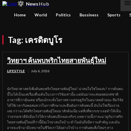
News
Hub
Home
World
Politics
Bussiness
Sports
Tag:
เครดิตบูโร
วิทยาฯ ค้นพบพริกไทยสายพันธุ์ใหม่
LIFESTYLE
July 6, 2026
นักวิทยาศาสตร์เพิ่งค้นพบพริกไทยสายพันธุ์ใหม่! น่าสนใจใช่ไหมล่ะ? การค้นพบ
นี้ไม่ได้เป็นแค่เรื่องตื่นเต้นในวงการวิจัยเท่านั้น แต่มันอาจจะส่งผลต่อรสชาติ
อาหารที่เราคุ้นเคย หรือแม้กระทั่งโอกาสทางเศรษฐกิจในอนาคตด้วยนะ ทีมวิจัย
ได้ใช้เวลากันพอสมควรในการศึกษาและยืนยันการค้นพบนี้ มันไม่ใช่เรื่องง่าย
เลย กว่าจะได้พริกไทยสายพันธุ์ใหม่มาสักต้นเนี่ย แต่สิ่งที่พวกเขาเจอทำให้เห็น
ว่าธรรมชาติยังมีอะไรให้เราค้นพบอีกเยอะจริงๆ บทความนี้เราจะมาดูกันว่าพริก
ไทยสายพันธุ์ใหม่ที่ว่านี้มีอะไรน่าสนใจบ้าง ทำไมมันถึงมีความสำคัญ และมัน
อาจจะเข้ามามีบทบาทในชีวิตเราได้อย่างไรบ้าง การค้นพบสิ่งใหม่ๆ ทาง