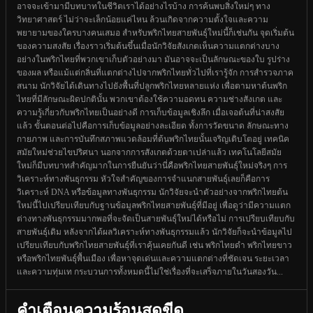
อาจจะเข้ามามีบทบาทในชีวิตเราได้อย่างไรบ้าง การค้นพบสิ่งใหม่ๆ ทาง
วิทยาศาสตร์ ไม่ว่าจะเล็กน้อยแค่ไหน ล้วนเกิดจากความตั้งใจและความ
พยายามของใครบางคนเสมอ สำหรับพริกไทยสายพันธุ์ใหม่นี้ก็เช่นกัน จุดเริ่มต้น
ของความสงสัย เรื่องราวเริ่มต้นขึ้นเมื่อนักวิจัยสังเกตเห็นความแตกต่างบาง
อย่างในพริกไทยที่พวกเขาเก็บตัวอย่างมา มันอาจจะเป็นลักษณะของใบ รูปร่าง
ของผล หรือแม้แต่กลิ่นที่แตกต่างไปจากพริกไทยทั่วไปที่เรารู้จัก การสำรวจภาค
สนาม นักวิจัยได้เดินทางไปยังพื้นที่ปลูกพริกไทยหลายแห่ง เพื่อตามหาต้นพริก
ไทยที่มีลักษณะผิดปกตินั้น พวกเขาต้องใช้ความอดทน ความช่างสังเกต และ
ความรู้เกี่ยวกับพริกไทยเป็นอย่างดี การเก็บข้อมูลเชิงลึก เมื่อเจอต้นที่น่าสงสัย
แล้ว ขั้นตอนต่อไปคือการเก็บข้อมูลอย่างละเอียด ทั้งการวัดขนาด ลักษณะทาง
กายภาพ และการบันทึกสภาพแวดล้อมที่ต้นพริกไทยนั้นเจริญเติบโตอยู่ เทคนิค
สมัยใหม่ช่วยไขปริศนา นอกจากการสังเกตด้วยตาเปล่าแล้ว เทคโนโลยีสมัย
ใหม่ก็มีบทบาทสำคัญมากในการยืนยันว่านี่คือพริกไทยสายพันธุ์ใหม่จริงๆ การ
วิเคราะห์ทางพันธุกรรม หัวใจสำคัญของการจำแนกสายพันธุ์เลยก็คือการ
วิเคราะห์ DNA หรือข้อมูลทางพันธุกรรม นักวิจัยจะนำตัวอย่างจากพริกไทยต้น
ใหม่นี้ไปเปรียบเทียบกับฐานข้อมูลพริกไทยสายพันธุ์ที่มีอยู่ เพื่อดูว่ามีความแตก
ต่างทางพันธุกรรมมากพอที่จะจัดเป็นสายพันธุ์ใหม่ได้หรือไม่ การเปรียบเทียบกับ
สายพันธุ์เดิม หลังจากได้ผลวิเคราะห์ทางพันธุกรรมแล้ว นักวิจัยก็จะนำข้อมูลไป
เปรียบเทียบกับพริกไทยสายพันธุ์ที่เราคุ้นเคยกันดี เช่น พริกไทยดำ พริกไทยขาว
หรือพริกไทยพันธุ์พื้นเมือง เพื่อหาจุดเด่นและความแตกต่างที่ชัดเจน ระยะเวลา
และความทุ่มเท กระบวนการทั้งหมดนี้ไม่ใช่เรื่องที่จะเสร็จภายในวันสองวัน...
คำเตือนความร้อนสุดขีด