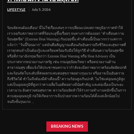
LIFESTYLE
July 5, 2026
ร้อนจัดจนต้องเตือน! นี่ไม่ใช่เรื่องเล่นๆ การเปลี่ยนแปลงสภาพภูมิอากาศทำให้
เราเจอกับสภาพอากาศที่ร้อนระอุขึ้นเรื่อยๆ จนทางการต้องออก "คำเตือนความ
ร้อนสุดขีด" (Extreme Heat Warning) กันบ่อยขึ้น คำเตือนนี้เป็นมากกว่าแค่การ
แจ้งว่า "วันนี้ร้อนมาก" แต่มันคือสัญญาณเตือนภัยอันตรายถึงชีวิตและสุขภาพที่
เราทุกคนจำเป็นต้องรู้และเตรียมพร้อมรับมือให้ถูกวิธี คำเตือนความร้อนสุดขีด
หรือที่ภาษาอังกฤษเรียกว่า Extreme Heat Warning หรือ Heat Advisory เป็น
ประกาศจากหน่วยงานภาครัฐ เช่น กรมอุตุนิยมวิทยา หรือหน่วยงานด้าน
สาธารณสุข เพื่อแจ้งให้ประชาชนทราบว่ากำลังจะมีสภาพอากาศร้อนจัดผิดปกติ
และร้อนจัดในระดับที่ส่งผลกระทบต่อสุขภาพอย่างรุนแรง หรืออาจเป็นอันตราย
ถึงชีวิตได้ ทำไมถึงต้องมีคำเตือนนี้? ความร้อนสูงเกินปกติ: ไม่ใช่แค่อุณหภูมิสูง
แต่เป็นอุณหภูมิที่สูงกว่าค่าเฉลี่ยในอดีตอย่างมีนัยสำคัญ และต่อเนื่องเป็นระยะ
เวลานาน อันตรายต่อสุขภาพ: ความร้อนจัดทำให้ร่างกายทำงานหนักขึ้นในการ
ควบคุมอุณหภูมิ ก่อให้เกิดอาการเจ็บป่วยจากความร้อนได้ตั้งแต่เล็กน้อยไป
จนถึงขั้นรุนแรง ...
BREAKING NEWS