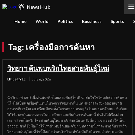
News
Hub
Home
World
Politics
Bussiness
Sports
Tag:
เครื่องมือการค้นหา
วิทยาฯ ค้นพบพริกไทยสายพันธุ์ใหม่
LIFESTYLE
July 6, 2026
นักวิทยาศาสตร์เพิ่งค้นพบพริกไทยสายพันธุ์ใหม่! น่าสนใจใช่ไหมล่ะ? การค้นพบ
นี้ไม่ได้เป็นแค่เรื่องตื่นเต้นในวงการวิจัยเท่านั้น แต่มันอาจจะส่งผลต่อรสชาติ
อาหารที่เราคุ้นเคย หรือแม้กระทั่งโอกาสทางเศรษฐกิจในอนาคตด้วยนะ ทีมวิจัย
ได้ใช้เวลากันพอสมควรในการศึกษาและยืนยันการค้นพบนี้ มันไม่ใช่เรื่องง่าย
เลย กว่าจะได้พริกไทยสายพันธุ์ใหม่มาสักต้นเนี่ย แต่สิ่งที่พวกเขาเจอทำให้เห็น
ว่าธรรมชาติยังมีอะไรให้เราค้นพบอีกเยอะจริงๆ บทความนี้เราจะมาดูกันว่าพริก
ไทยสายพันธุ์ใหม่ที่ว่านี้มีอะไรน่าสนใจบ้าง ทำไมมันถึงมีความสำคัญ และมัน