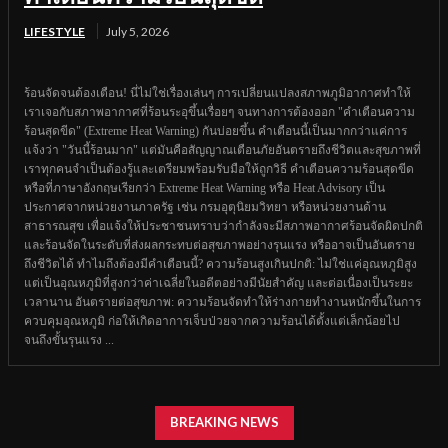
LIFESTYLE
July 5, 2026
ร้อนจัดจนต้องเตือน! นี่ไม่ใช่เรื่องเล่นๆ การเปลี่ยนแปลงสภาพภูมิอากาศทำให้
เราเจอกับสภาพอากาศที่ร้อนระอุขึ้นเรื่อยๆ จนทางการต้องออก "คำเตือนความ
ร้อนสุดขีด" (Extreme Heat Warning) กันบ่อยขึ้น คำเตือนนี้เป็นมากกว่าแค่การ
แจ้งว่า "วันนี้ร้อนมาก" แต่มันคือสัญญาณเตือนภัยอันตรายถึงชีวิตและสุขภาพที่
เราทุกคนจำเป็นต้องรู้และเตรียมพร้อมรับมือให้ถูกวิธี คำเตือนความร้อนสุดขีด
หรือที่ภาษาอังกฤษเรียกว่า Extreme Heat Warning หรือ Heat Advisory เป็น
ประกาศจากหน่วยงานภาครัฐ เช่น กรมอุตุนิยมวิทยา หรือหน่วยงานด้าน
สาธารณสุข เพื่อแจ้งให้ประชาชนทราบว่ากำลังจะมีสภาพอากาศร้อนจัดผิดปกติ
และร้อนจัดในระดับที่ส่งผลกระทบต่อสุขภาพอย่างรุนแรง หรืออาจเป็นอันตราย
ถึงชีวิตได้ ทำไมถึงต้องมีคำเตือนนี้? ความร้อนสูงเกินปกติ: ไม่ใช่แค่อุณหภูมิสูง
แต่เป็นอุณหภูมิที่สูงกว่าค่าเฉลี่ยในอดีตอย่างมีนัยสำคัญ และต่อเนื่องเป็นระยะ
เวลานาน อันตรายต่อสุขภาพ: ความร้อนจัดทำให้ร่างกายทำงานหนักขึ้นในการ
ควบคุมอุณหภูมิ ก่อให้เกิดอาการเจ็บป่วยจากความร้อนได้ตั้งแต่เล็กน้อยไป
จนถึงขั้นรุนแรง ...
BREAKING NEWS