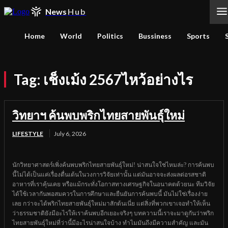
News
Hub
Home
World
Politics
Bussiness
Sports
Tag:
เช็งเม้ง 2567ไหว้อย่างไร
วิทยาฯ ค้นพบพริกไทยสายพันธุ์ใหม่
LIFESTYLE
July 6, 2026
นักวิทยาศาสตร์เพิ่งค้นพบพริกไทยสายพันธุ์ใหม่! น่าสนใจใช่ไหมล่ะ? การค้นพบ
นี้ไม่ได้เป็นแค่เรื่องตื่นเต้นในวงการวิจัยเท่านั้น แต่มันอาจจะส่งผลต่อรสชาติ
อาหารที่เราคุ้นเคย หรือแม้กระทั่งโอกาสทางเศรษฐกิจในอนาคตด้วยนะ ทีมวิจัย
ได้ใช้เวลากันพอสมควรในการศึกษาและยืนยันการค้นพบนี้ มันไม่ใช่เรื่องง่าย
เลย กว่าจะได้พริกไทยสายพันธุ์ใหม่มาสักต้นเนี่ย แต่สิ่งที่พวกเขาเจอทำให้เห็น
ว่าธรรมชาติยังมีอะไรให้เราค้นพบอีกเยอะจริงๆ บทความนี้เราจะมาดูกันว่าพริก
ไทยสายพันธุ์ใหม่ที่ว่านี้มีอะไรน่าสนใจบ้าง ทำไมมันถึงมีความสำคัญ และมัน