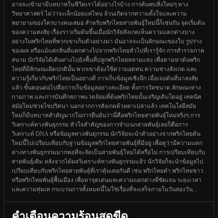
อาจจะเข้ามามีบทบาทในชีวิตเราได้อย่างไรบ้าง การค้นพบสิ่งใหม่ๆ ทาง
วิทยาศาสตร์ ไม่ว่าจะเล็กน้อยแค่ไหน ล้วนเกิดจากความตั้งใจและความ
พยายามของใครบางคนเสมอ สำหรับพริกไทยสายพันธุ์ใหม่นี้ก็เช่นกัน จุดเริ่มต้น
ของความสงสัย เรื่องราวเริ่มต้นขึ้นเมื่อนักวิจัยสังเกตเห็นความแตกต่างบาง
อย่างในพริกไทยที่พวกเขาเก็บตัวอย่างมา มันอาจจะเป็นลักษณะของใบ รูปร่าง
ของผล หรือแม้แต่กลิ่นที่แตกต่างไปจากพริกไทยทั่วไปที่เรารู้จัก การสำรวจภาค
สนาม นักวิจัยได้เดินทางไปยังพื้นที่ปลูกพริกไทยหลายแห่ง เพื่อตามหาต้นพริก
ไทยที่มีลักษณะผิดปกตินั้น พวกเขาต้องใช้ความอดทน ความช่างสังเกต และ
ความรู้เกี่ยวกับพริกไทยเป็นอย่างดี การเก็บข้อมูลเชิงลึก เมื่อเจอต้นที่น่าสงสัย
แล้ว ขั้นตอนต่อไปคือการเก็บข้อมูลอย่างละเอียด ทั้งการวัดขนาด ลักษณะทาง
กายภาพ และการบันทึกสภาพแวดล้อมที่ต้นพริกไทยนั้นเจริญเติบโตอยู่ เทคนิค
สมัยใหม่ช่วยไขปริศนา นอกจากการสังเกตด้วยตาเปล่าแล้ว เทคโนโลยีสมัย
ใหม่ก็มีบทบาทสำคัญมากในการยืนยันว่านี่คือพริกไทยสายพันธุ์ใหม่จริงๆ การ
วิเคราะห์ทางพันธุกรรม หัวใจสำคัญของการจำแนกสายพันธุ์เลยก็คือการ
วิเคราะห์ DNA หรือข้อมูลทางพันธุกรรม นักวิจัยจะนำตัวอย่างจากพริกไทยต้น
ใหม่นี้ไปเปรียบเทียบกับฐานข้อมูลพริกไทยสายพันธุ์ที่มีอยู่ เพื่อดูว่ามีความแตก
ต่างทางพันธุกรรมมากพอที่จะจัดเป็นสายพันธุ์ใหม่ได้หรือไม่ การเปรียบเทียบกับ
สายพันธุ์เดิม หลังจากได้ผลวิเคราะห์ทางพันธุกรรมแล้ว นักวิจัยก็จะนำข้อมูลไป
เปรียบเทียบกับพริกไทยสายพันธุ์ที่เราคุ้นเคยกันดี เช่น พริกไทยดำ พริกไทยขาว
หรือพริกไทยพันธุ์พื้นเมือง เพื่อหาจุดเด่นและความแตกต่างที่ชัดเจน ระยะเวลา
และความทุ่มเท กระบวนการทั้งหมดนี้ไม่ใช่เรื่องที่จะเสร็จภายในวันสองวัน...
คำเตือนความร้อนสุดขีด