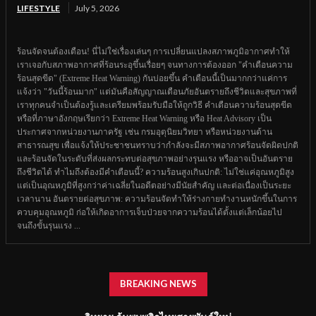
LIFESTYLE
July 5, 2026
ร้อนจัดจนต้องเตือน! นี่ไม่ใช่เรื่องเล่นๆ การเปลี่ยนแปลงสภาพภูมิอากาศทำให้
เราเจอกับสภาพอากาศที่ร้อนระอุขึ้นเรื่อยๆ จนทางการต้องออก "คำเตือนความ
ร้อนสุดขีด" (Extreme Heat Warning) กันบ่อยขึ้น คำเตือนนี้เป็นมากกว่าแค่การ
แจ้งว่า "วันนี้ร้อนมาก" แต่มันคือสัญญาณเตือนภัยอันตรายถึงชีวิตและสุขภาพที่
เราทุกคนจำเป็นต้องรู้และเตรียมพร้อมรับมือให้ถูกวิธี คำเตือนความร้อนสุดขีด
หรือที่ภาษาอังกฤษเรียกว่า Extreme Heat Warning หรือ Heat Advisory เป็น
ประกาศจากหน่วยงานภาครัฐ เช่น กรมอุตุนิยมวิทยา หรือหน่วยงานด้าน
สาธารณสุข เพื่อแจ้งให้ประชาชนทราบว่ากำลังจะมีสภาพอากาศร้อนจัดผิดปกติ
และร้อนจัดในระดับที่ส่งผลกระทบต่อสุขภาพอย่างรุนแรง หรืออาจเป็นอันตราย
ถึงชีวิตได้ ทำไมถึงต้องมีคำเตือนนี้? ความร้อนสูงเกินปกติ: ไม่ใช่แค่อุณหภูมิสูง
แต่เป็นอุณหภูมิที่สูงกว่าค่าเฉลี่ยในอดีตอย่างมีนัยสำคัญ และต่อเนื่องเป็นระยะ
เวลานาน อันตรายต่อสุขภาพ: ความร้อนจัดทำให้ร่างกายทำงานหนักขึ้นในการ
ควบคุมอุณหภูมิ ก่อให้เกิดอาการเจ็บป่วยจากความร้อนได้ตั้งแต่เล็กน้อยไป
จนถึงขั้นรุนแรง ...
BREAKING NEWS