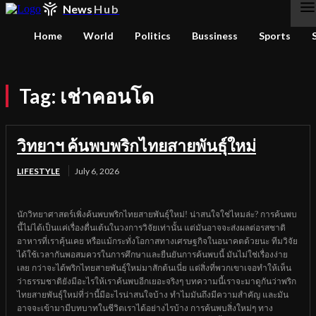
News
Hub
Home
World
Politics
Bussiness
Sports
Tag:
เช่าคอนโด
วิทยาฯ ค้นพบพริกไทยสายพันธุ์ใหม่
LIFESTYLE
July 6, 2026
นักวิทยาศาสตร์เพิ่งค้นพบพริกไทยสายพันธุ์ใหม่! น่าสนใจใช่ไหมล่ะ? การค้นพบ
นี้ไม่ได้เป็นแค่เรื่องตื่นเต้นในวงการวิจัยเท่านั้น แต่มันอาจจะส่งผลต่อรสชาติ
อาหารที่เราคุ้นเคย หรือแม้กระทั่งโอกาสทางเศรษฐกิจในอนาคตด้วยนะ ทีมวิจัย
ได้ใช้เวลากันพอสมควรในการศึกษาและยืนยันการค้นพบนี้ มันไม่ใช่เรื่องง่าย
เลย กว่าจะได้พริกไทยสายพันธุ์ใหม่มาสักต้นเนี่ย แต่สิ่งที่พวกเขาเจอทำให้เห็น
ว่าธรรมชาติยังมีอะไรให้เราค้นพบอีกเยอะจริงๆ บทความนี้เราจะมาดูกันว่าพริก
ไทยสายพันธุ์ใหม่ที่ว่านี้มีอะไรน่าสนใจบ้าง ทำไมมันถึงมีความสำคัญ และมัน
อาจจะเข้ามามีบทบาทในชีวิตเราได้อย่างไรบ้าง การค้นพบสิ่งใหม่ๆ ทาง