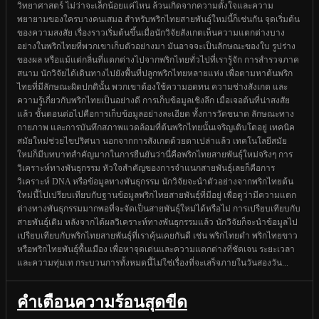
วิทยาศาสตร์ ไม่ว่าจะเล็กน้อยแค่ไหน ล้วนเกิดจากความตั้งใจและความ
พยายามของใครบางคนเสมอ สำหรับพริกไทยสายพันธุ์ใหม่นี้ก็เช่นกัน จุดเริ่มต้น
ของความสงสัย เรื่องราวเริ่มต้นขึ้นเมื่อนักวิจัยสังเกตเห็นความแตกต่างบาง
อย่างในพริกไทยที่พวกเขาเก็บตัวอย่างมา มันอาจจะเป็นลักษณะของใบ รูปร่าง
ของผล หรือแม้แต่กลิ่นที่แตกต่างไปจากพริกไทยทั่วไปที่เรารู้จัก การสำรวจภาค
สนาม นักวิจัยได้เดินทางไปยังพื้นที่ปลูกพริกไทยหลายแห่ง เพื่อตามหาต้นพริก
ไทยที่มีลักษณะผิดปกตินั้น พวกเขาต้องใช้ความอดทน ความช่างสังเกต และ
ความรู้เกี่ยวกับพริกไทยเป็นอย่างดี การเก็บข้อมูลเชิงลึก เมื่อเจอต้นที่น่าสงสัย
แล้ว ขั้นตอนต่อไปคือการเก็บข้อมูลอย่างละเอียด ทั้งการวัดขนาด ลักษณะทาง
กายภาพ และการบันทึกสภาพแวดล้อมที่ต้นพริกไทยนั้นเจริญเติบโตอยู่ เทคนิค
สมัยใหม่ช่วยไขปริศนา นอกจากการสังเกตด้วยตาเปล่าแล้ว เทคโนโลยีสมัย
ใหม่ก็มีบทบาทสำคัญมากในการยืนยันว่านี่คือพริกไทยสายพันธุ์ใหม่จริงๆ การ
วิเคราะห์ทางพันธุกรรม หัวใจสำคัญของการจำแนกสายพันธุ์เลยก็คือการ
วิเคราะห์ DNA หรือข้อมูลทางพันธุกรรม นักวิจัยจะนำตัวอย่างจากพริกไทยต้น
ใหม่นี้ไปเปรียบเทียบกับฐานข้อมูลพริกไทยสายพันธุ์ที่มีอยู่ เพื่อดูว่ามีความแตก
ต่างทางพันธุกรรมมากพอที่จะจัดเป็นสายพันธุ์ใหม่ได้หรือไม่ การเปรียบเทียบกับ
สายพันธุ์เดิม หลังจากได้ผลวิเคราะห์ทางพันธุกรรมแล้ว นักวิจัยก็จะนำข้อมูลไป
เปรียบเทียบกับพริกไทยสายพันธุ์ที่เราคุ้นเคยกันดี เช่น พริกไทยดำ พริกไทยขาว
หรือพริกไทยพันธุ์พื้นเมือง เพื่อหาจุดเด่นและความแตกต่างที่ชัดเจน ระยะเวลา
และความทุ่มเท กระบวนการทั้งหมดนี้ไม่ใช่เรื่องที่จะเสร็จภายในวันสองวัน...
คำเตือนความร้อนสุดขีด