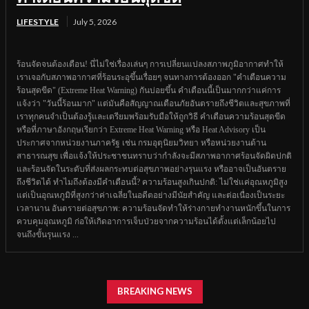
LIFESTYLE
July 5, 2026
ร้อนจัดจนต้องเตือน! นี่ไม่ใช่เรื่องเล่นๆ การเปลี่ยนแปลงสภาพภูมิอากาศทำให้
เราเจอกับสภาพอากาศที่ร้อนระอุขึ้นเรื่อยๆ จนทางการต้องออก "คำเตือนความ
ร้อนสุดขีด" (Extreme Heat Warning) กันบ่อยขึ้น คำเตือนนี้เป็นมากกว่าแค่การ
แจ้งว่า "วันนี้ร้อนมาก" แต่มันคือสัญญาณเตือนภัยอันตรายถึงชีวิตและสุขภาพที่
เราทุกคนจำเป็นต้องรู้และเตรียมพร้อมรับมือให้ถูกวิธี คำเตือนความร้อนสุดขีด
หรือที่ภาษาอังกฤษเรียกว่า Extreme Heat Warning หรือ Heat Advisory เป็น
ประกาศจากหน่วยงานภาครัฐ เช่น กรมอุตุนิยมวิทยา หรือหน่วยงานด้าน
สาธารณสุข เพื่อแจ้งให้ประชาชนทราบว่ากำลังจะมีสภาพอากาศร้อนจัดผิดปกติ
และร้อนจัดในระดับที่ส่งผลกระทบต่อสุขภาพอย่างรุนแรง หรืออาจเป็นอันตราย
ถึงชีวิตได้ ทำไมถึงต้องมีคำเตือนนี้? ความร้อนสูงเกินปกติ: ไม่ใช่แค่อุณหภูมิสูง
แต่เป็นอุณหภูมิที่สูงกว่าค่าเฉลี่ยในอดีตอย่างมีนัยสำคัญ และต่อเนื่องเป็นระยะ
เวลานาน อันตรายต่อสุขภาพ: ความร้อนจัดทำให้ร่างกายทำงานหนักขึ้นในการ
ควบคุมอุณหภูมิ ก่อให้เกิดอาการเจ็บป่วยจากความร้อนได้ตั้งแต่เล็กน้อยไป
จนถึงขั้นรุนแรง ...
BREAKING NEWS