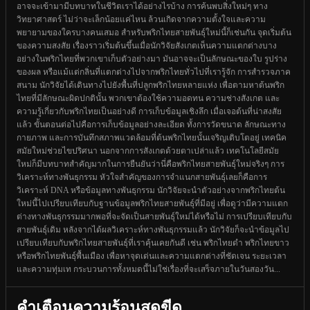
อาจจะเข้ามามีบทบาทในชีวิตเราได้อย่างไรบ้าง การค้นพบสิ่งใหม่ๆ ทาง
วิทยาศาสตร์ ไม่ว่าจะเล็กน้อยแค่ไหน ล้วนเกิดจากความตั้งใจและความ
พยายามของใครบางคนเสมอ สำหรับพริกไทยสายพันธุ์ใหม่นี้ก็เช่นกัน จุดเริ่มต้น
ของความสงสัย เรื่องราวเริ่มต้นขึ้นเมื่อนักวิจัยสังเกตเห็นความแตกต่างบาง
อย่างในพริกไทยที่พวกเขาเก็บตัวอย่างมา มันอาจจะเป็นลักษณะของใบ รูปร่าง
ของผล หรือแม้แต่กลิ่นที่แตกต่างไปจากพริกไทยทั่วไปที่เรารู้จัก การสำรวจภาค
สนาม นักวิจัยได้เดินทางไปยังพื้นที่ปลูกพริกไทยหลายแห่ง เพื่อตามหาต้นพริก
ไทยที่มีลักษณะผิดปกตินั้น พวกเขาต้องใช้ความอดทน ความช่างสังเกต และ
ความรู้เกี่ยวกับพริกไทยเป็นอย่างดี การเก็บข้อมูลเชิงลึก เมื่อเจอต้นที่น่าสงสัย
แล้ว ขั้นตอนต่อไปคือการเก็บข้อมูลอย่างละเอียด ทั้งการวัดขนาด ลักษณะทาง
กายภาพ และการบันทึกสภาพแวดล้อมที่ต้นพริกไทยนั้นเจริญเติบโตอยู่ เทคนิค
สมัยใหม่ช่วยไขปริศนา นอกจากการสังเกตด้วยตาเปล่าแล้ว เทคโนโลยีสมัย
ใหม่ก็มีบทบาทสำคัญมากในการยืนยันว่านี่คือพริกไทยสายพันธุ์ใหม่จริงๆ การ
วิเคราะห์ทางพันธุกรรม หัวใจสำคัญของการจำแนกสายพันธุ์เลยก็คือการ
วิเคราะห์ DNA หรือข้อมูลทางพันธุกรรม นักวิจัยจะนำตัวอย่างจากพริกไทยต้น
ใหม่นี้ไปเปรียบเทียบกับฐานข้อมูลพริกไทยสายพันธุ์ที่มีอยู่ เพื่อดูว่ามีความแตก
ต่างทางพันธุกรรมมากพอที่จะจัดเป็นสายพันธุ์ใหม่ได้หรือไม่ การเปรียบเทียบกับ
สายพันธุ์เดิม หลังจากได้ผลวิเคราะห์ทางพันธุกรรมแล้ว นักวิจัยก็จะนำข้อมูลไป
เปรียบเทียบกับพริกไทยสายพันธุ์ที่เราคุ้นเคยกันดี เช่น พริกไทยดำ พริกไทยขาว
หรือพริกไทยพันธุ์พื้นเมือง เพื่อหาจุดเด่นและความแตกต่างที่ชัดเจน ระยะเวลา
และความทุ่มเท กระบวนการทั้งหมดนี้ไม่ใช่เรื่องที่จะเสร็จภายในวันสองวัน...
คำเตือนความร้อนสุดขีด