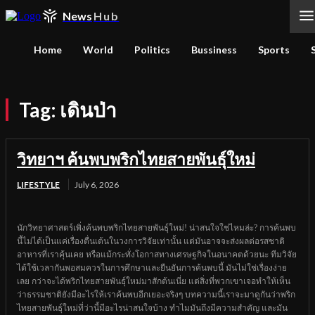
News
Hub
Home
World
Politics
Bussiness
Sports
Tag:
เดินป่า
วิทยาฯ ค้นพบพริกไทยสายพันธุ์ใหม่
LIFESTYLE
July 6, 2026
นักวิทยาศาสตร์เพิ่งค้นพบพริกไทยสายพันธุ์ใหม่! น่าสนใจใช่ไหมล่ะ? การค้นพบ
นี้ไม่ได้เป็นแค่เรื่องตื่นเต้นในวงการวิจัยเท่านั้น แต่มันอาจจะส่งผลต่อรสชาติ
อาหารที่เราคุ้นเคย หรือแม้กระทั่งโอกาสทางเศรษฐกิจในอนาคตด้วยนะ ทีมวิจัย
ได้ใช้เวลากันพอสมควรในการศึกษาและยืนยันการค้นพบนี้ มันไม่ใช่เรื่องง่าย
เลย กว่าจะได้พริกไทยสายพันธุ์ใหม่มาสักต้นเนี่ย แต่สิ่งที่พวกเขาเจอทำให้เห็น
ว่าธรรมชาติยังมีอะไรให้เราค้นพบอีกเยอะจริงๆ บทความนี้เราจะมาดูกันว่าพริก
ไทยสายพันธุ์ใหม่ที่ว่านี้มีอะไรน่าสนใจบ้าง ทำไมมันถึงมีความสำคัญ และมัน