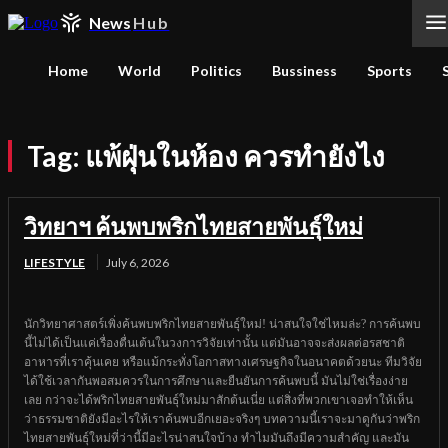
News
Hub
Home
World
Politics
Bussiness
Sports
Tag:
แพ้ฝุ่นในห้อง ควรทำยังไง
วิทยาฯ ค้นพบพริกไทยสายพันธุ์ใหม่
LIFESTYLE
July 6, 2026
นักวิทยาศาสตร์เพิ่งค้นพบพริกไทยสายพันธุ์ใหม่! น่าสนใจใช่ไหมล่ะ? การค้นพบ
นี้ไม่ได้เป็นแค่เรื่องตื่นเต้นในวงการวิจัยเท่านั้น แต่มันอาจจะส่งผลต่อรสชาติ
อาหารที่เราคุ้นเคย หรือแม้กระทั่งโอกาสทางเศรษฐกิจในอนาคตด้วยนะ ทีมวิจัย
ได้ใช้เวลากันพอสมควรในการศึกษาและยืนยันการค้นพบนี้ มันไม่ใช่เรื่องง่าย
เลย กว่าจะได้พริกไทยสายพันธุ์ใหม่มาสักต้นเนี่ย แต่สิ่งที่พวกเขาเจอทำให้เห็น
ว่าธรรมชาติยังมีอะไรให้เราค้นพบอีกเยอะจริงๆ บทความนี้เราจะมาดูกันว่าพริก
ไทยสายพันธุ์ใหม่ที่ว่านี้มีอะไรน่าสนใจบ้าง ทำไมมันถึงมีความสำคัญ และมัน