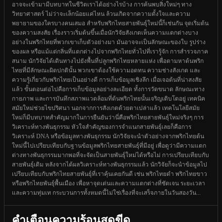
อาจจะเข้ามามีบทบาทในชีวิตเราได้อย่างไรบ้าง การค้นพบสิ่งใหม่ๆ ทาง
วิทยาศาสตร์ ไม่ว่าจะเล็กน้อยแค่ไหน ล้วนเกิดจากความตั้งใจและความ
พยายามของใครบางคนเสมอ สำหรับพริกไทยสายพันธุ์ใหม่นี้ก็เช่นกัน จุดเริ่มต้น
ของความสงสัย เรื่องราวเริ่มต้นขึ้นเมื่อนักวิจัยสังเกตเห็นความแตกต่างบาง
อย่างในพริกไทยที่พวกเขาเก็บตัวอย่างมา มันอาจจะเป็นลักษณะของใบ รูปร่าง
ของผล หรือแม้แต่กลิ่นที่แตกต่างไปจากพริกไทยทั่วไปที่เรารู้จัก การสำรวจภาค
สนาม นักวิจัยได้เดินทางไปยังพื้นที่ปลูกพริกไทยหลายแห่ง เพื่อตามหาต้นพริก
ไทยที่มีลักษณะผิดปกตินั้น พวกเขาต้องใช้ความอดทน ความช่างสังเกต และ
ความรู้เกี่ยวกับพริกไทยเป็นอย่างดี การเก็บข้อมูลเชิงลึก เมื่อเจอต้นที่น่าสงสัย
แล้ว ขั้นตอนต่อไปคือการเก็บข้อมูลอย่างละเอียด ทั้งการวัดขนาด ลักษณะทาง
กายภาพ และการบันทึกสภาพแวดล้อมที่ต้นพริกไทยนั้นเจริญเติบโตอยู่ เทคนิค
สมัยใหม่ช่วยไขปริศนา นอกจากการสังเกตด้วยตาเปล่าแล้ว เทคโนโลยีสมัย
ใหม่ก็มีบทบาทสำคัญมากในการยืนยันว่านี่คือพริกไทยสายพันธุ์ใหม่จริงๆ การ
วิเคราะห์ทางพันธุกรรม หัวใจสำคัญของการจำแนกสายพันธุ์เลยก็คือการ
วิเคราะห์ DNA หรือข้อมูลทางพันธุกรรม นักวิจัยจะนำตัวอย่างจากพริกไทยต้น
ใหม่นี้ไปเปรียบเทียบกับฐานข้อมูลพริกไทยสายพันธุ์ที่มีอยู่ เพื่อดูว่ามีความแตก
ต่างทางพันธุกรรมมากพอที่จะจัดเป็นสายพันธุ์ใหม่ได้หรือไม่ การเปรียบเทียบกับ
สายพันธุ์เดิม หลังจากได้ผลวิเคราะห์ทางพันธุกรรมแล้ว นักวิจัยก็จะนำข้อมูลไป
เปรียบเทียบกับพริกไทยสายพันธุ์ที่เราคุ้นเคยกันดี เช่น พริกไทยดำ พริกไทยขาว
หรือพริกไทยพันธุ์พื้นเมือง เพื่อหาจุดเด่นและความแตกต่างที่ชัดเจน ระยะเวลา
และความทุ่มเท กระบวนการทั้งหมดนี้ไม่ใช่เรื่องที่จะเสร็จภายในวันสองวัน...
คำเตือนความร้อนสุดขีด