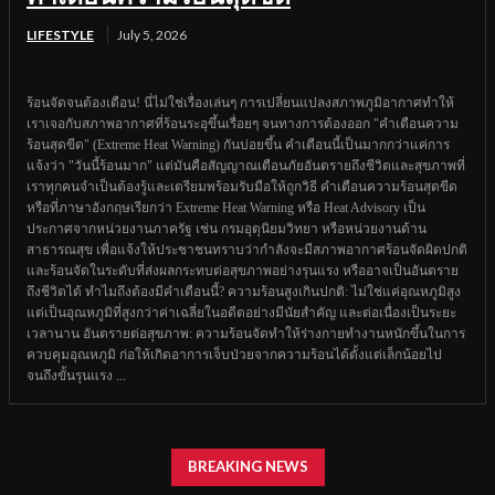
LIFESTYLE
July 5, 2026
ร้อนจัดจนต้องเตือน! นี่ไม่ใช่เรื่องเล่นๆ การเปลี่ยนแปลงสภาพภูมิอากาศทำให้
เราเจอกับสภาพอากาศที่ร้อนระอุขึ้นเรื่อยๆ จนทางการต้องออก "คำเตือนความ
ร้อนสุดขีด" (Extreme Heat Warning) กันบ่อยขึ้น คำเตือนนี้เป็นมากกว่าแค่การ
แจ้งว่า "วันนี้ร้อนมาก" แต่มันคือสัญญาณเตือนภัยอันตรายถึงชีวิตและสุขภาพที่
เราทุกคนจำเป็นต้องรู้และเตรียมพร้อมรับมือให้ถูกวิธี คำเตือนความร้อนสุดขีด
หรือที่ภาษาอังกฤษเรียกว่า Extreme Heat Warning หรือ Heat Advisory เป็น
ประกาศจากหน่วยงานภาครัฐ เช่น กรมอุตุนิยมวิทยา หรือหน่วยงานด้าน
สาธารณสุข เพื่อแจ้งให้ประชาชนทราบว่ากำลังจะมีสภาพอากาศร้อนจัดผิดปกติ
และร้อนจัดในระดับที่ส่งผลกระทบต่อสุขภาพอย่างรุนแรง หรืออาจเป็นอันตราย
ถึงชีวิตได้ ทำไมถึงต้องมีคำเตือนนี้? ความร้อนสูงเกินปกติ: ไม่ใช่แค่อุณหภูมิสูง
แต่เป็นอุณหภูมิที่สูงกว่าค่าเฉลี่ยในอดีตอย่างมีนัยสำคัญ และต่อเนื่องเป็นระยะ
เวลานาน อันตรายต่อสุขภาพ: ความร้อนจัดทำให้ร่างกายทำงานหนักขึ้นในการ
ควบคุมอุณหภูมิ ก่อให้เกิดอาการเจ็บป่วยจากความร้อนได้ตั้งแต่เล็กน้อยไป
จนถึงขั้นรุนแรง ...
BREAKING NEWS