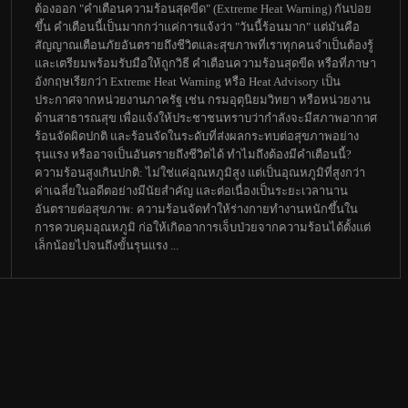
ต้องออก "คำเตือนความร้อนสุดขีด" (Extreme Heat Warning) กันบ่อย
ขึ้น คำเตือนนี้เป็นมากกว่าแค่การแจ้งว่า "วันนี้ร้อนมาก" แต่มันคือ
สัญญาณเตือนภัยอันตรายถึงชีวิตและสุขภาพที่เราทุกคนจำเป็นต้องรู้
และเตรียมพร้อมรับมือให้ถูกวิธี คำเตือนความร้อนสุดขีด หรือที่ภาษา
อังกฤษเรียกว่า Extreme Heat Warning หรือ Heat Advisory เป็น
ประกาศจากหน่วยงานภาครัฐ เช่น กรมอุตุนิยมวิทยา หรือหน่วยงาน
ด้านสาธารณสุข เพื่อแจ้งให้ประชาชนทราบว่ากำลังจะมีสภาพอากาศ
ร้อนจัดผิดปกติ และร้อนจัดในระดับที่ส่งผลกระทบต่อสุขภาพอย่าง
รุนแรง หรืออาจเป็นอันตรายถึงชีวิตได้ ทำไมถึงต้องมีคำเตือนนี้?
ความร้อนสูงเกินปกติ: ไม่ใช่แค่อุณหภูมิสูง แต่เป็นอุณหภูมิที่สูงกว่า
ค่าเฉลี่ยในอดีตอย่างมีนัยสำคัญ และต่อเนื่องเป็นระยะเวลานาน
อันตรายต่อสุขภาพ: ความร้อนจัดทำให้ร่างกายทำงานหนักขึ้นใน
การควบคุมอุณหภูมิ ก่อให้เกิดอาการเจ็บป่วยจากความร้อนได้ตั้งแต่
เล็กน้อยไปจนถึงขั้นรุนแรง ...