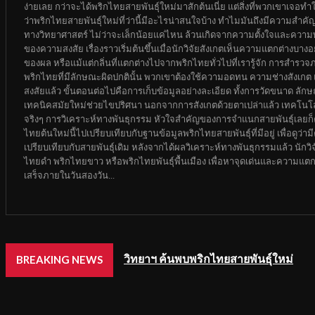
ง่ายเลย กว่าจะได้พริกไทยสายพันธุ์ใหม่มาสักต้นเนี่ย แต่สิ่งที่พวกเขาเจอ
ว่าพริกไทยสายพันธุ์ใหม่ที่ว่านี้มีอะไรน่าสนใจบ้าง ทำไมมันถึงมีความสำค
ทางวิทยาศาสตร์ ไม่ว่าจะเล็กน้อยแค่ไหน ล้วนเกิดจากความตั้งใจและความพ
ของความสงสัย เรื่องราวเริ่มต้นขึ้นเมื่อนักวิจัยสังเกตเห็นความแตกต่างบา
ของผล หรือแม้แต่กลิ่นที่แตกต่างไปจากพริกไทยทั่วไปที่เรารู้จัก การสำรวจ
พริกไทยที่มีลักษณะผิดปกตินั้น พวกเขาต้องใช้ความอดทน ความช่างสังเกต และค
สงสัยแล้ว ขั้นตอนต่อไปคือการเก็บข้อมูลอย่างละเอียด ทั้งการวัดขนาด ล
เทคนิคสมัยใหม่ช่วยไขปริศนา นอกจากการสังเกตด้วยตาเปล่าแล้ว เทคโนโลย
จริงๆ การวิเคราะห์ทางพันธุกรรม หัวใจสำคัญของการจำแนกสายพันธุ์เลยก็ค
ไทยต้นใหม่นี้ไปเปรียบเทียบกับฐานข้อมูลพริกไทยสายพันธุ์ที่มีอยู่ เพื่อดู
เปรียบเทียบกับสายพันธุ์เดิม หลังจากได้ผลวิเคราะห์ทางพันธุกรรมแล้ว นักวิจ
ไทยดำ พริกไทยขาว หรือพริกไทยพันธุ์พื้นเมือง เพื่อหาจุดเด่นและความแตกต่
เสร็จภายในวันสองวัน...
วิทยาฯ ค้นพบพริกไทยสายพันธุ์ใหม่
BREAKING NEWS