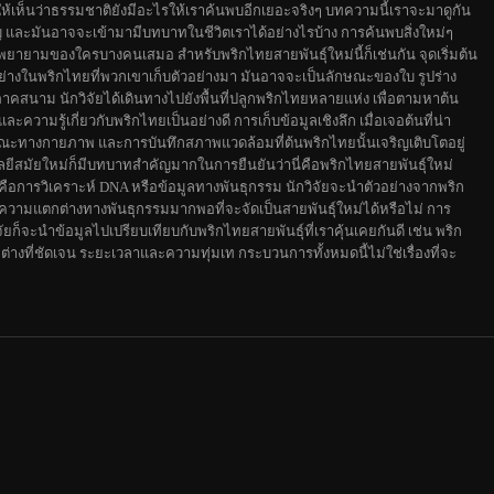
ทำให้เห็นว่าธรรมชาติยังมีอะไรให้เราค้นพบอีกเยอะจริงๆ บทความนี้เราจะมาดูกัน
ัญ และมันอาจจะเข้ามามีบทบาทในชีวิตเราได้อย่างไรบ้าง การค้นพบสิ่งใหม่ๆ
ยายามของใครบางคนเสมอ สำหรับพริกไทยสายพันธุ์ใหม่นี้ก็เช่นกัน จุดเริ่มต้น
งอย่างในพริกไทยที่พวกเขาเก็บตัวอย่างมา มันอาจจะเป็นลักษณะของใบ รูปร่าง
ภาคสนาม นักวิจัยได้เดินทางไปยังพื้นที่ปลูกพริกไทยหลายแห่ง เพื่อตามหาต้น
วามรู้เกี่ยวกับพริกไทยเป็นอย่างดี การเก็บข้อมูลเชิงลึก เมื่อเจอต้นที่น่า
ักษณะทางกายภาพ และการบันทึกสภาพแวดล้อมที่ต้นพริกไทยนั้นเจริญเติบโตอยู่
ีสมัยใหม่ก็มีบทบาทสำคัญมากในการยืนยันว่านี่คือพริกไทยสายพันธุ์ใหม่
ือการวิเคราะห์ DNA หรือข้อมูลทางพันธุกรรม นักวิจัยจะนำตัวอย่างจากพริก
ว่ามีความแตกต่างทางพันธุกรรมมากพอที่จะจัดเป็นสายพันธุ์ใหม่ได้หรือไม่ การ
ัยก็จะนำข้อมูลไปเปรียบเทียบกับพริกไทยสายพันธุ์ที่เราคุ้นเคยกันดี เช่น พริก
างที่ชัดเจน ระยะเวลาและความทุ่มเท กระบวนการทั้งหมดนี้ไม่ใช่เรื่องที่จะ