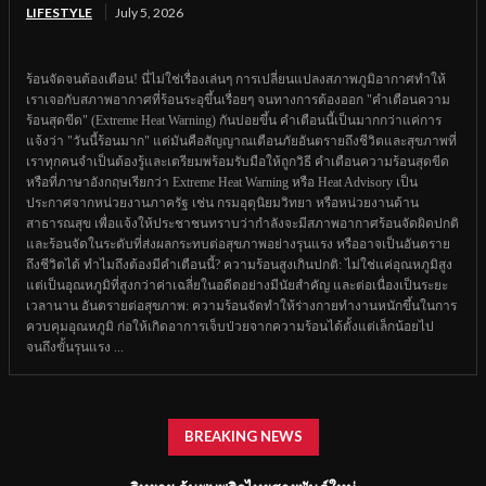
LIFESTYLE
July 5, 2026
ร้อนจัดจนต้องเตือน! นี่ไม่ใช่เรื่องเล่นๆ การเปลี่ยนแปลงสภาพภูมิอากาศทำให้
เราเจอกับสภาพอากาศที่ร้อนระอุขึ้นเรื่อยๆ จนทางการต้องออก "คำเตือนความ
ร้อนสุดขีด" (Extreme Heat Warning) กันบ่อยขึ้น คำเตือนนี้เป็นมากกว่าแค่การ
แจ้งว่า "วันนี้ร้อนมาก" แต่มันคือสัญญาณเตือนภัยอันตรายถึงชีวิตและสุขภาพที่
เราทุกคนจำเป็นต้องรู้และเตรียมพร้อมรับมือให้ถูกวิธี คำเตือนความร้อนสุดขีด
หรือที่ภาษาอังกฤษเรียกว่า Extreme Heat Warning หรือ Heat Advisory เป็น
ประกาศจากหน่วยงานภาครัฐ เช่น กรมอุตุนิยมวิทยา หรือหน่วยงานด้าน
สาธารณสุข เพื่อแจ้งให้ประชาชนทราบว่ากำลังจะมีสภาพอากาศร้อนจัดผิดปกติ
และร้อนจัดในระดับที่ส่งผลกระทบต่อสุขภาพอย่างรุนแรง หรืออาจเป็นอันตราย
ถึงชีวิตได้ ทำไมถึงต้องมีคำเตือนนี้? ความร้อนสูงเกินปกติ: ไม่ใช่แค่อุณหภูมิสูง
แต่เป็นอุณหภูมิที่สูงกว่าค่าเฉลี่ยในอดีตอย่างมีนัยสำคัญ และต่อเนื่องเป็นระยะ
เวลานาน อันตรายต่อสุขภาพ: ความร้อนจัดทำให้ร่างกายทำงานหนักขึ้นในการ
ควบคุมอุณหภูมิ ก่อให้เกิดอาการเจ็บป่วยจากความร้อนได้ตั้งแต่เล็กน้อยไป
จนถึงขั้นรุนแรง ...
BREAKING NEWS