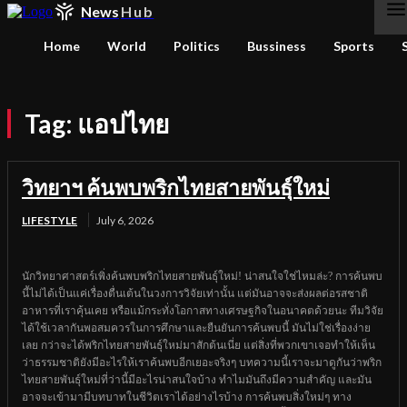
News
Hub
Home
World
Politics
Bussiness
Sports
Tag:
แอปไทย
วิทยาฯ ค้นพบพริกไทยสายพันธุ์ใหม่
LIFESTYLE
July 6, 2026
นักวิทยาศาสตร์เพิ่งค้นพบพริกไทยสายพันธุ์ใหม่! น่าสนใจใช่ไหมล่ะ? การค้นพบ
นี้ไม่ได้เป็นแค่เรื่องตื่นเต้นในวงการวิจัยเท่านั้น แต่มันอาจจะส่งผลต่อรสชาติ
อาหารที่เราคุ้นเคย หรือแม้กระทั่งโอกาสทางเศรษฐกิจในอนาคตด้วยนะ ทีมวิจัย
ได้ใช้เวลากันพอสมควรในการศึกษาและยืนยันการค้นพบนี้ มันไม่ใช่เรื่องง่าย
เลย กว่าจะได้พริกไทยสายพันธุ์ใหม่มาสักต้นเนี่ย แต่สิ่งที่พวกเขาเจอทำให้เห็น
ว่าธรรมชาติยังมีอะไรให้เราค้นพบอีกเยอะจริงๆ บทความนี้เราจะมาดูกันว่าพริก
ไทยสายพันธุ์ใหม่ที่ว่านี้มีอะไรน่าสนใจบ้าง ทำไมมันถึงมีความสำคัญ และมัน
อาจจะเข้ามามีบทบาทในชีวิตเราได้อย่างไรบ้าง การค้นพบสิ่งใหม่ๆ ทาง