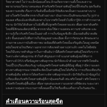
วิทยาศาสตร์ ไม่ว่าจะเล็กน้อยแค่ไหน ล้วนเกิดจากความตั้งใจและความ
พยายามของใครบางคนเสมอ สำหรับพริกไทยสายพันธุ์ใหม่นี้ก็เช่นกัน จุดเริ่มต้น
ของความสงสัย เรื่องราวเริ่มต้นขึ้นเมื่อนักวิจัยสังเกตเห็นความแตกต่างบาง
อย่างในพริกไทยที่พวกเขาเก็บตัวอย่างมา มันอาจจะเป็นลักษณะของใบ รูปร่าง
ของผล หรือแม้แต่กลิ่นที่แตกต่างไปจากพริกไทยทั่วไปที่เรารู้จัก การสำรวจภาค
สนาม นักวิจัยได้เดินทางไปยังพื้นที่ปลูกพริกไทยหลายแห่ง เพื่อตามหาต้นพริก
ไทยที่มีลักษณะผิดปกตินั้น พวกเขาต้องใช้ความอดทน ความช่างสังเกต และ
ความรู้เกี่ยวกับพริกไทยเป็นอย่างดี การเก็บข้อมูลเชิงลึก เมื่อเจอต้นที่น่าสงสัย
แล้ว ขั้นตอนต่อไปคือการเก็บข้อมูลอย่างละเอียด ทั้งการวัดขนาด ลักษณะทาง
กายภาพ และการบันทึกสภาพแวดล้อมที่ต้นพริกไทยนั้นเจริญเติบโตอยู่ เทคนิค
สมัยใหม่ช่วยไขปริศนา นอกจากการสังเกตด้วยตาเปล่าแล้ว เทคโนโลยีสมัย
ใหม่ก็มีบทบาทสำคัญมากในการยืนยันว่านี่คือพริกไทยสายพันธุ์ใหม่จริงๆ การ
วิเคราะห์ทางพันธุกรรม หัวใจสำคัญของการจำแนกสายพันธุ์เลยก็คือการ
วิเคราะห์ DNA หรือข้อมูลทางพันธุกรรม นักวิจัยจะนำตัวอย่างจากพริกไทยต้น
ใหม่นี้ไปเปรียบเทียบกับฐานข้อมูลพริกไทยสายพันธุ์ที่มีอยู่ เพื่อดูว่ามีความแตก
ต่างทางพันธุกรรมมากพอที่จะจัดเป็นสายพันธุ์ใหม่ได้หรือไม่ การเปรียบเทียบกับ
สายพันธุ์เดิม หลังจากได้ผลวิเคราะห์ทางพันธุกรรมแล้ว นักวิจัยก็จะนำข้อมูลไป
เปรียบเทียบกับพริกไทยสายพันธุ์ที่เราคุ้นเคยกันดี เช่น พริกไทยดำ พริกไทยขาว
หรือพริกไทยพันธุ์พื้นเมือง เพื่อหาจุดเด่นและความแตกต่างที่ชัดเจน ระยะเวลา
และความทุ่มเท กระบวนการทั้งหมดนี้ไม่ใช่เรื่องที่จะเสร็จภายในวันสองวัน...
คำเตือนความร้อนสุดขีด