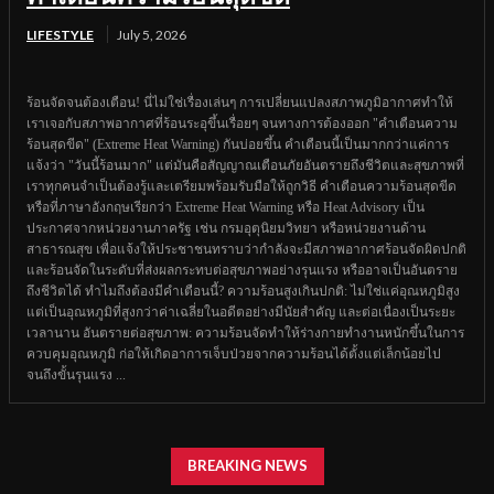
LIFESTYLE
July 5, 2026
ร้อนจัดจนต้องเตือน! นี่ไม่ใช่เรื่องเล่นๆ การเปลี่ยนแปลงสภาพภูมิอากาศทำให้
เราเจอกับสภาพอากาศที่ร้อนระอุขึ้นเรื่อยๆ จนทางการต้องออก "คำเตือนความ
ร้อนสุดขีด" (Extreme Heat Warning) กันบ่อยขึ้น คำเตือนนี้เป็นมากกว่าแค่การ
แจ้งว่า "วันนี้ร้อนมาก" แต่มันคือสัญญาณเตือนภัยอันตรายถึงชีวิตและสุขภาพที่
เราทุกคนจำเป็นต้องรู้และเตรียมพร้อมรับมือให้ถูกวิธี คำเตือนความร้อนสุดขีด
หรือที่ภาษาอังกฤษเรียกว่า Extreme Heat Warning หรือ Heat Advisory เป็น
ประกาศจากหน่วยงานภาครัฐ เช่น กรมอุตุนิยมวิทยา หรือหน่วยงานด้าน
สาธารณสุข เพื่อแจ้งให้ประชาชนทราบว่ากำลังจะมีสภาพอากาศร้อนจัดผิดปกติ
และร้อนจัดในระดับที่ส่งผลกระทบต่อสุขภาพอย่างรุนแรง หรืออาจเป็นอันตราย
ถึงชีวิตได้ ทำไมถึงต้องมีคำเตือนนี้? ความร้อนสูงเกินปกติ: ไม่ใช่แค่อุณหภูมิสูง
แต่เป็นอุณหภูมิที่สูงกว่าค่าเฉลี่ยในอดีตอย่างมีนัยสำคัญ และต่อเนื่องเป็นระยะ
เวลานาน อันตรายต่อสุขภาพ: ความร้อนจัดทำให้ร่างกายทำงานหนักขึ้นในการ
ควบคุมอุณหภูมิ ก่อให้เกิดอาการเจ็บป่วยจากความร้อนได้ตั้งแต่เล็กน้อยไป
จนถึงขั้นรุนแรง ...
BREAKING NEWS