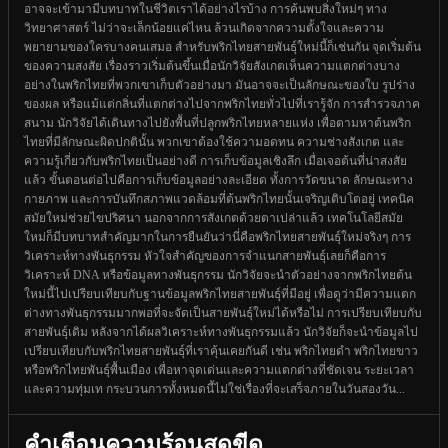
อาจจะเข้ามามีบทบาทในชีวิตเราได้อย่างไรบ้าง การค้นพบสิ่งใหม่ๆ ทาง
วิทยาศาสตร์ ไม่ว่าจะเล็กน้อยแค่ไหน ล้วนเกิดจากความตั้งใจและความ
พยายามของใครบางคนเสมอ สำหรับพริกไทยสายพันธุ์ใหม่นี้ก็เช่นกัน จุดเริ่มต้น
ของความสงสัย เรื่องราวเริ่มต้นขึ้นเมื่อนักวิจัยสังเกตเห็นความแตกต่างบาง
อย่างในพริกไทยที่พวกเขาเก็บตัวอย่างมา มันอาจจะเป็นลักษณะของใบ รูปร่าง
ของผล หรือแม้แต่กลิ่นที่แตกต่างไปจากพริกไทยทั่วไปที่เรารู้จัก การสำรวจภาค
สนาม นักวิจัยได้เดินทางไปยังพื้นที่ปลูกพริกไทยหลายแห่ง เพื่อตามหาต้นพริก
ไทยที่มีลักษณะผิดปกตินั้น พวกเขาต้องใช้ความอดทน ความช่างสังเกต และ
ความรู้เกี่ยวกับพริกไทยเป็นอย่างดี การเก็บข้อมูลเชิงลึก เมื่อเจอต้นที่น่าสงสัย
แล้ว ขั้นตอนต่อไปคือการเก็บข้อมูลอย่างละเอียด ทั้งการวัดขนาด ลักษณะทาง
กายภาพ และการบันทึกสภาพแวดล้อมที่ต้นพริกไทยนั้นเจริญเติบโตอยู่ เทคนิค
สมัยใหม่ช่วยไขปริศนา นอกจากการสังเกตด้วยตาเปล่าแล้ว เทคโนโลยีสมัย
ใหม่ก็มีบทบาทสำคัญมากในการยืนยันว่านี่คือพริกไทยสายพันธุ์ใหม่จริงๆ การ
วิเคราะห์ทางพันธุกรรม หัวใจสำคัญของการจำแนกสายพันธุ์เลยก็คือการ
วิเคราะห์ DNA หรือข้อมูลทางพันธุกรรม นักวิจัยจะนำตัวอย่างจากพริกไทยต้น
ใหม่นี้ไปเปรียบเทียบกับฐานข้อมูลพริกไทยสายพันธุ์ที่มีอยู่ เพื่อดูว่ามีความแตก
ต่างทางพันธุกรรมมากพอที่จะจัดเป็นสายพันธุ์ใหม่ได้หรือไม่ การเปรียบเทียบกับ
สายพันธุ์เดิม หลังจากได้ผลวิเคราะห์ทางพันธุกรรมแล้ว นักวิจัยก็จะนำข้อมูลไป
เปรียบเทียบกับพริกไทยสายพันธุ์ที่เราคุ้นเคยกันดี เช่น พริกไทยดำ พริกไทยขาว
หรือพริกไทยพันธุ์พื้นเมือง เพื่อหาจุดเด่นและความแตกต่างที่ชัดเจน ระยะเวลา
และความทุ่มเท กระบวนการทั้งหมดนี้ไม่ใช่เรื่องที่จะเสร็จภายในวันสองวัน...
คำเตือนความร้อนสุดขีด