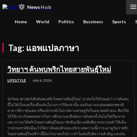
News
Hub
Home
World
Politics
Bussiness
Sports
Tag:
แอพแปลภาษา
วิทยาฯ ค้นพบพริกไทยสายพันธุ์ใหม่
LIFESTYLE
July 6, 2026
นักวิทยาศาสตร์เพิ่งค้นพบพริกไทยสายพันธุ์ใหม่! น่าสนใจใช่ไหมล่ะ? การค้นพบ
นี้ไม่ได้เป็นแค่เรื่องตื่นเต้นในวงการวิจัยเท่านั้น แต่มันอาจจะส่งผลต่อรสชาติ
อาหารที่เราคุ้นเคย หรือแม้กระทั่งโอกาสทางเศรษฐกิจในอนาคตด้วยนะ ทีมวิจัย
ได้ใช้เวลากันพอสมควรในการศึกษาและยืนยันการค้นพบนี้ มันไม่ใช่เรื่องง่าย
เลย กว่าจะได้พริกไทยสายพันธุ์ใหม่มาสักต้นเนี่ย แต่สิ่งที่พวกเขาเจอทำให้เห็น
ว่าธรรมชาติยังมีอะไรให้เราค้นพบอีกเยอะจริงๆ บทความนี้เราจะมาดูกันว่าพริก
ไทยสายพันธุ์ใหม่ที่ว่านี้มีอะไรน่าสนใจบ้าง ทำไมมันถึงมีความสำคัญ และมัน