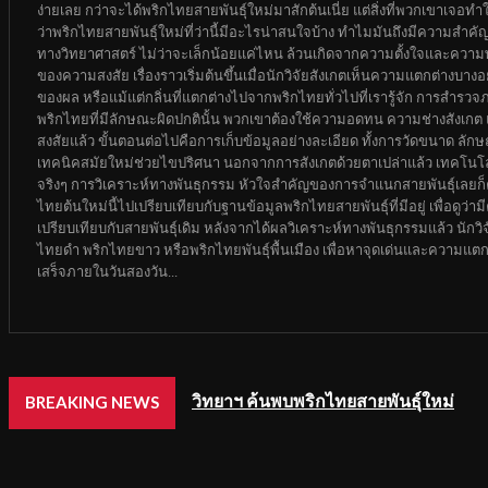
ง่ายเลย กว่าจะได้พริกไทยสายพันธุ์ใหม่มาสักต้นเนี่ย แต่สิ่งที่พวกเขาเจอ
ว่าพริกไทยสายพันธุ์ใหม่ที่ว่านี้มีอะไรน่าสนใจบ้าง ทำไมมันถึงมีความสำค
ทางวิทยาศาสตร์ ไม่ว่าจะเล็กน้อยแค่ไหน ล้วนเกิดจากความตั้งใจและความพ
ของความสงสัย เรื่องราวเริ่มต้นขึ้นเมื่อนักวิจัยสังเกตเห็นความแตกต่างบา
ของผล หรือแม้แต่กลิ่นที่แตกต่างไปจากพริกไทยทั่วไปที่เรารู้จัก การสำรวจ
พริกไทยที่มีลักษณะผิดปกตินั้น พวกเขาต้องใช้ความอดทน ความช่างสังเกต และค
สงสัยแล้ว ขั้นตอนต่อไปคือการเก็บข้อมูลอย่างละเอียด ทั้งการวัดขนาด ล
เทคนิคสมัยใหม่ช่วยไขปริศนา นอกจากการสังเกตด้วยตาเปล่าแล้ว เทคโนโลย
จริงๆ การวิเคราะห์ทางพันธุกรรม หัวใจสำคัญของการจำแนกสายพันธุ์เลยก็ค
ไทยต้นใหม่นี้ไปเปรียบเทียบกับฐานข้อมูลพริกไทยสายพันธุ์ที่มีอยู่ เพื่อดู
เปรียบเทียบกับสายพันธุ์เดิม หลังจากได้ผลวิเคราะห์ทางพันธุกรรมแล้ว นักวิจ
ไทยดำ พริกไทยขาว หรือพริกไทยพันธุ์พื้นเมือง เพื่อหาจุดเด่นและความแตกต่
เสร็จภายในวันสองวัน...
วิทยาฯ ค้นพบพริกไทยสายพันธุ์ใหม่
BREAKING NEWS