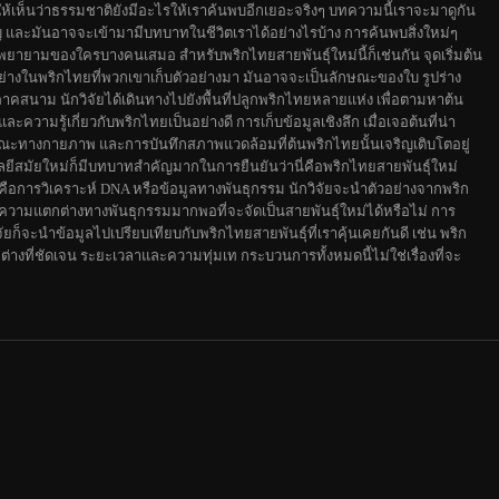
ทำให้เห็นว่าธรรมชาติยังมีอะไรให้เราค้นพบอีกเยอะจริงๆ บทความนี้เราจะมาดูกัน
ัญ และมันอาจจะเข้ามามีบทบาทในชีวิตเราได้อย่างไรบ้าง การค้นพบสิ่งใหม่ๆ
ยายามของใครบางคนเสมอ สำหรับพริกไทยสายพันธุ์ใหม่นี้ก็เช่นกัน จุดเริ่มต้น
งอย่างในพริกไทยที่พวกเขาเก็บตัวอย่างมา มันอาจจะเป็นลักษณะของใบ รูปร่าง
ภาคสนาม นักวิจัยได้เดินทางไปยังพื้นที่ปลูกพริกไทยหลายแห่ง เพื่อตามหาต้น
วามรู้เกี่ยวกับพริกไทยเป็นอย่างดี การเก็บข้อมูลเชิงลึก เมื่อเจอต้นที่น่า
ักษณะทางกายภาพ และการบันทึกสภาพแวดล้อมที่ต้นพริกไทยนั้นเจริญเติบโตอยู่
ีสมัยใหม่ก็มีบทบาทสำคัญมากในการยืนยันว่านี่คือพริกไทยสายพันธุ์ใหม่
ือการวิเคราะห์ DNA หรือข้อมูลทางพันธุกรรม นักวิจัยจะนำตัวอย่างจากพริก
ว่ามีความแตกต่างทางพันธุกรรมมากพอที่จะจัดเป็นสายพันธุ์ใหม่ได้หรือไม่ การ
ัยก็จะนำข้อมูลไปเปรียบเทียบกับพริกไทยสายพันธุ์ที่เราคุ้นเคยกันดี เช่น พริก
างที่ชัดเจน ระยะเวลาและความทุ่มเท กระบวนการทั้งหมดนี้ไม่ใช่เรื่องที่จะ