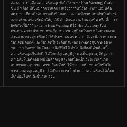
ต้องออก "คำเตือนความร้อนสุดขีด" (Extreme Heat Warning) กันบ่อย
ขึ้น คำเตือนนี้เป็นมากกว่าแค่การแจ้งว่า "วันนี้ร้อนมาก" แต่มันคือ
สัญญาณเตือนภัยอันตรายถึงชีวิตและสุขภาพที่เราทุกคนจำเป็นต้องรู้
และเตรียมพร้อมรับมือให้ถูกวิธี คำเตือนความร้อนสุดขีด หรือที่ภาษา
อังกฤษเรียกว่า Extreme Heat Warning หรือ Heat Advisory เป็น
ประกาศจากหน่วยงานภาครัฐ เช่น กรมอุตุนิยมวิทยา หรือหน่วยงาน
ด้านสาธารณสุข เพื่อแจ้งให้ประชาชนทราบว่ากำลังจะมีสภาพอากาศ
ร้อนจัดผิดปกติ และร้อนจัดในระดับที่ส่งผลกระทบต่อสุขภาพอย่าง
รุนแรง หรืออาจเป็นอันตรายถึงชีวิตได้ ทำไมถึงต้องมีคำเตือนนี้?
ความร้อนสูงเกินปกติ: ไม่ใช่แค่อุณหภูมิสูง แต่เป็นอุณหภูมิที่สูงกว่า
ค่าเฉลี่ยในอดีตอย่างมีนัยสำคัญ และต่อเนื่องเป็นระยะเวลานาน
อันตรายต่อสุขภาพ: ความร้อนจัดทำให้ร่างกายทำงานหนักขึ้นใน
การควบคุมอุณหภูมิ ก่อให้เกิดอาการเจ็บป่วยจากความร้อนได้ตั้งแต่
เล็กน้อยไปจนถึงขั้นรุนแรง ...