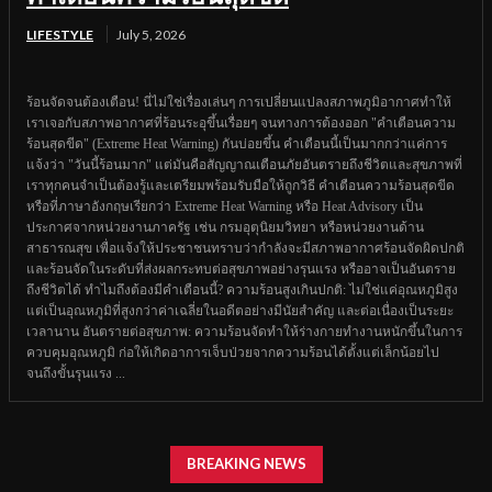
LIFESTYLE
July 5, 2026
ร้อนจัดจนต้องเตือน! นี่ไม่ใช่เรื่องเล่นๆ การเปลี่ยนแปลงสภาพภูมิอากาศทำให้
เราเจอกับสภาพอากาศที่ร้อนระอุขึ้นเรื่อยๆ จนทางการต้องออก "คำเตือนความ
ร้อนสุดขีด" (Extreme Heat Warning) กันบ่อยขึ้น คำเตือนนี้เป็นมากกว่าแค่การ
แจ้งว่า "วันนี้ร้อนมาก" แต่มันคือสัญญาณเตือนภัยอันตรายถึงชีวิตและสุขภาพที่
เราทุกคนจำเป็นต้องรู้และเตรียมพร้อมรับมือให้ถูกวิธี คำเตือนความร้อนสุดขีด
หรือที่ภาษาอังกฤษเรียกว่า Extreme Heat Warning หรือ Heat Advisory เป็น
ประกาศจากหน่วยงานภาครัฐ เช่น กรมอุตุนิยมวิทยา หรือหน่วยงานด้าน
สาธารณสุข เพื่อแจ้งให้ประชาชนทราบว่ากำลังจะมีสภาพอากาศร้อนจัดผิดปกติ
และร้อนจัดในระดับที่ส่งผลกระทบต่อสุขภาพอย่างรุนแรง หรืออาจเป็นอันตราย
ถึงชีวิตได้ ทำไมถึงต้องมีคำเตือนนี้? ความร้อนสูงเกินปกติ: ไม่ใช่แค่อุณหภูมิสูง
แต่เป็นอุณหภูมิที่สูงกว่าค่าเฉลี่ยในอดีตอย่างมีนัยสำคัญ และต่อเนื่องเป็นระยะ
เวลานาน อันตรายต่อสุขภาพ: ความร้อนจัดทำให้ร่างกายทำงานหนักขึ้นในการ
ควบคุมอุณหภูมิ ก่อให้เกิดอาการเจ็บป่วยจากความร้อนได้ตั้งแต่เล็กน้อยไป
จนถึงขั้นรุนแรง ...
BREAKING NEWS