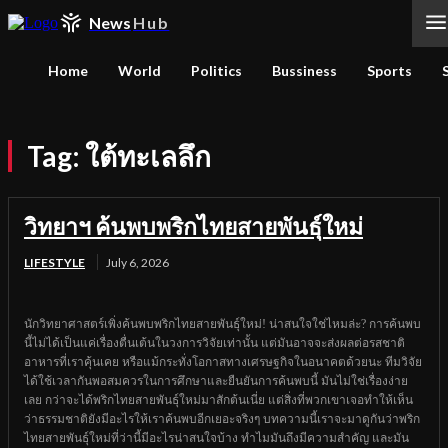
News
Hub
Home
World
Politics
Bussiness
Sports
Tag:
ใต้ทะเลลึก
วิทยาฯ ค้นพบพริกไทยสายพันธุ์ใหม่
LIFESTYLE
July 6, 2026
นักวิทยาศาสตร์เพิ่งค้นพบพริกไทยสายพันธุ์ใหม่! น่าสนใจใช่ไหมล่ะ? การค้นพบ
นี้ไม่ได้เป็นแค่เรื่องตื่นเต้นในวงการวิจัยเท่านั้น แต่มันอาจจะส่งผลต่อรสชาติ
อาหารที่เราคุ้นเคย หรือแม้กระทั่งโอกาสทางเศรษฐกิจในอนาคตด้วยนะ ทีมวิจัย
ได้ใช้เวลากันพอสมควรในการศึกษาและยืนยันการค้นพบนี้ มันไม่ใช่เรื่องง่าย
เลย กว่าจะได้พริกไทยสายพันธุ์ใหม่มาสักต้นเนี่ย แต่สิ่งที่พวกเขาเจอทำให้เห็น
ว่าธรรมชาติยังมีอะไรให้เราค้นพบอีกเยอะจริงๆ บทความนี้เราจะมาดูกันว่าพริก
ไทยสายพันธุ์ใหม่ที่ว่านี้มีอะไรน่าสนใจบ้าง ทำไมมันถึงมีความสำคัญ และมัน