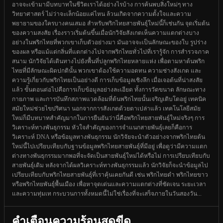
อาจจะเข้ามามีบทบาทในชีวิตเราได้อย่างไรบ้าง การค้นพบสิ่งใหม่ๆ ทาง
วิทยาศาสตร์ ไม่ว่าจะเล็กน้อยแค่ไหน ล้วนเกิดจากความตั้งใจและความ
พยายามของใครบางคนเสมอ สำหรับพริกไทยสายพันธุ์ใหม่นี้ก็เช่นกัน จุดเริ่มต้น
ของความสงสัย เรื่องราวเริ่มต้นขึ้นเมื่อนักวิจัยสังเกตเห็นความแตกต่างบาง
อย่างในพริกไทยที่พวกเขาเก็บตัวอย่างมา มันอาจจะเป็นลักษณะของใบ รูปร่าง
ของผล หรือแม้แต่กลิ่นที่แตกต่างไปจากพริกไทยทั่วไปที่เรารู้จัก การสำรวจภาค
สนาม นักวิจัยได้เดินทางไปยังพื้นที่ปลูกพริกไทยหลายแห่ง เพื่อตามหาต้นพริก
ไทยที่มีลักษณะผิดปกตินั้น พวกเขาต้องใช้ความอดทน ความช่างสังเกต และ
ความรู้เกี่ยวกับพริกไทยเป็นอย่างดี การเก็บข้อมูลเชิงลึก เมื่อเจอต้นที่น่าสงสัย
แล้ว ขั้นตอนต่อไปคือการเก็บข้อมูลอย่างละเอียด ทั้งการวัดขนาด ลักษณะทาง
กายภาพ และการบันทึกสภาพแวดล้อมที่ต้นพริกไทยนั้นเจริญเติบโตอยู่ เทคนิค
สมัยใหม่ช่วยไขปริศนา นอกจากการสังเกตด้วยตาเปล่าแล้ว เทคโนโลยีสมัย
ใหม่ก็มีบทบาทสำคัญมากในการยืนยันว่านี่คือพริกไทยสายพันธุ์ใหม่จริงๆ การ
วิเคราะห์ทางพันธุกรรม หัวใจสำคัญของการจำแนกสายพันธุ์เลยก็คือการ
วิเคราะห์ DNA หรือข้อมูลทางพันธุกรรม นักวิจัยจะนำตัวอย่างจากพริกไทยต้น
ใหม่นี้ไปเปรียบเทียบกับฐานข้อมูลพริกไทยสายพันธุ์ที่มีอยู่ เพื่อดูว่ามีความแตก
ต่างทางพันธุกรรมมากพอที่จะจัดเป็นสายพันธุ์ใหม่ได้หรือไม่ การเปรียบเทียบกับ
สายพันธุ์เดิม หลังจากได้ผลวิเคราะห์ทางพันธุกรรมแล้ว นักวิจัยก็จะนำข้อมูลไป
เปรียบเทียบกับพริกไทยสายพันธุ์ที่เราคุ้นเคยกันดี เช่น พริกไทยดำ พริกไทยขาว
หรือพริกไทยพันธุ์พื้นเมือง เพื่อหาจุดเด่นและความแตกต่างที่ชัดเจน ระยะเวลา
และความทุ่มเท กระบวนการทั้งหมดนี้ไม่ใช่เรื่องที่จะเสร็จภายในวันสองวัน...
คำเตือนความร้อนสุดขีด