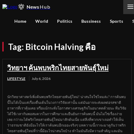
News
Hub
Home
World
Politics
Bussiness
Sports
Tag:
Bitcoin Halving คือ
วิทยาฯ ค้นพบพริกไทยสายพันธุ์ใหม่
LIFESTYLE
July 6, 2026
นักวิทยาศาสตร์เพิ่งค้นพบพริกไทยสายพันธุ์ใหม่! น่าสนใจใช่ไหมล่ะ? การค้นพบ
นี้ไม่ได้เป็นแค่เรื่องตื่นเต้นในวงการวิจัยเท่านั้น แต่มันอาจจะส่งผลต่อรสชาติ
อาหารที่เราคุ้นเคย หรือแม้กระทั่งโอกาสทางเศรษฐกิจในอนาคตด้วยนะ ทีมวิจัย
ได้ใช้เวลากันพอสมควรในการศึกษาและยืนยันการค้นพบนี้ มันไม่ใช่เรื่องง่าย
เลย กว่าจะได้พริกไทยสายพันธุ์ใหม่มาสักต้นเนี่ย แต่สิ่งที่พวกเขาเจอทำให้เห็น
ว่าธรรมชาติยังมีอะไรให้เราค้นพบอีกเยอะจริงๆ บทความนี้เราจะมาดูกันว่าพริก
ไทยสายพันธุ์ใหม่ที่ว่านี้มีอะไรน่าสนใจบ้าง ทำไมมันถึงมีความสำคัญ และมัน