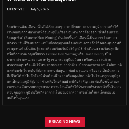
LIFESTYLE
July 5, 2026
ร้อนจัดจนต้องเตือน! นี่ไม่ใช่เรื่องเล่นๆ การเปลี่ยนแปลงสภาพภูมิอากาศทำให้
เราเจอกับสภาพอากาศที่ร้อนระอุขึ้นเรื่อยๆ จนทางการต้องออก "คำเตือนความ
ร้อนสุดขีด" (Extreme Heat Warning) กันบ่อยขึ้น คำเตือนนี้เป็นมากกว่าแค่การ
แจ้งว่า "วันนี้ร้อนมาก" แต่มันคือสัญญาณเตือนภัยอันตรายถึงชีวิตและสุขภาพที่
เราทุกคนจำเป็นต้องรู้และเตรียมพร้อมรับมือให้ถูกวิธี คำเตือนความร้อนสุดขีด
หรือที่ภาษาอังกฤษเรียกว่า Extreme Heat Warning หรือ Heat Advisory เป็น
ประกาศจากหน่วยงานภาครัฐ เช่น กรมอุตุนิยมวิทยา หรือหน่วยงานด้าน
สาธารณสุข เพื่อแจ้งให้ประชาชนทราบว่ากำลังจะมีสภาพอากาศร้อนจัดผิดปกติ
และร้อนจัดในระดับที่ส่งผลกระทบต่อสุขภาพอย่างรุนแรง หรืออาจเป็นอันตราย
ถึงชีวิตได้ ทำไมถึงต้องมีคำเตือนนี้? ความร้อนสูงเกินปกติ: ไม่ใช่แค่อุณหภูมิสูง
แต่เป็นอุณหภูมิที่สูงกว่าค่าเฉลี่ยในอดีตอย่างมีนัยสำคัญ และต่อเนื่องเป็นระยะ
เวลานาน อันตรายต่อสุขภาพ: ความร้อนจัดทำให้ร่างกายทำงานหนักขึ้นในการ
ควบคุมอุณหภูมิ ก่อให้เกิดอาการเจ็บป่วยจากความร้อนได้ตั้งแต่เล็กน้อยไป
จนถึงขั้นรุนแรง ...
BREAKING NEWS