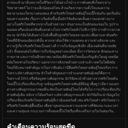
อาจจะเข้ามามีบทบาทในชีวิตเราได้อย่างไรบ้าง การค้นพบสิ่งใหม่ๆ ทาง
วิทยาศาสตร์ ไม่ว่าจะเล็กน้อยแค่ไหน ล้วนเกิดจากความตั้งใจและความ
พยายามของใครบางคนเสมอ สำหรับพริกไทยสายพันธุ์ใหม่นี้ก็เช่นกัน จุดเริ่มต้น
ของความสงสัย เรื่องราวเริ่มต้นขึ้นเมื่อนักวิจัยสังเกตเห็นความแตกต่างบาง
อย่างในพริกไทยที่พวกเขาเก็บตัวอย่างมา มันอาจจะเป็นลักษณะของใบ รูปร่าง
ของผล หรือแม้แต่กลิ่นที่แตกต่างไปจากพริกไทยทั่วไปที่เรารู้จัก การสำรวจภาค
สนาม นักวิจัยได้เดินทางไปยังพื้นที่ปลูกพริกไทยหลายแห่ง เพื่อตามหาต้นพริก
ไทยที่มีลักษณะผิดปกตินั้น พวกเขาต้องใช้ความอดทน ความช่างสังเกต และ
ความรู้เกี่ยวกับพริกไทยเป็นอย่างดี การเก็บข้อมูลเชิงลึก เมื่อเจอต้นที่น่าสงสัย
แล้ว ขั้นตอนต่อไปคือการเก็บข้อมูลอย่างละเอียด ทั้งการวัดขนาด ลักษณะทาง
กายภาพ และการบันทึกสภาพแวดล้อมที่ต้นพริกไทยนั้นเจริญเติบโตอยู่ เทคนิค
สมัยใหม่ช่วยไขปริศนา นอกจากการสังเกตด้วยตาเปล่าแล้ว เทคโนโลยีสมัย
ใหม่ก็มีบทบาทสำคัญมากในการยืนยันว่านี่คือพริกไทยสายพันธุ์ใหม่จริงๆ การ
วิเคราะห์ทางพันธุกรรม หัวใจสำคัญของการจำแนกสายพันธุ์เลยก็คือการ
วิเคราะห์ DNA หรือข้อมูลทางพันธุกรรม นักวิจัยจะนำตัวอย่างจากพริกไทยต้น
ใหม่นี้ไปเปรียบเทียบกับฐานข้อมูลพริกไทยสายพันธุ์ที่มีอยู่ เพื่อดูว่ามีความแตก
ต่างทางพันธุกรรมมากพอที่จะจัดเป็นสายพันธุ์ใหม่ได้หรือไม่ การเปรียบเทียบกับ
สายพันธุ์เดิม หลังจากได้ผลวิเคราะห์ทางพันธุกรรมแล้ว นักวิจัยก็จะนำข้อมูลไป
เปรียบเทียบกับพริกไทยสายพันธุ์ที่เราคุ้นเคยกันดี เช่น พริกไทยดำ พริกไทยขาว
หรือพริกไทยพันธุ์พื้นเมือง เพื่อหาจุดเด่นและความแตกต่างที่ชัดเจน ระยะเวลา
และความทุ่มเท กระบวนการทั้งหมดนี้ไม่ใช่เรื่องที่จะเสร็จภายในวันสองวัน...
คำเตือนความร้อนสุดขีด