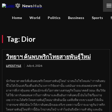
News
Hub
Home
World
Politics
Bussiness
Sports
Tag:
Dior
วิทยาฯ ค้นพบพริกไทยสายพันธุ์ใหม่
LIFESTYLE
July 6, 2026
นักวิทยาศาสตร์เพิ่งค้นพบพริกไทยสายพันธุ์ใหม่! น่าสนใจใช่ไหมล่ะ? การค้นพบ
นี้ไม่ได้เป็นแค่เรื่องตื่นเต้นในวงการวิจัยเท่านั้น แต่มันอาจจะส่งผลต่อรสชาติ
อาหารที่เราคุ้นเคย หรือแม้กระทั่งโอกาสทางเศรษฐกิจในอนาคตด้วยนะ ทีมวิจัย
ได้ใช้เวลากันพอสมควรในการศึกษาและยืนยันการค้นพบนี้ มันไม่ใช่เรื่องง่าย
เลย กว่าจะได้พริกไทยสายพันธุ์ใหม่มาสักต้นเนี่ย แต่สิ่งที่พวกเขาเจอทำให้เห็น
ว่าธรรมชาติยังมีอะไรให้เราค้นพบอีกเยอะจริงๆ บทความนี้เราจะมาดูกันว่าพริก
ไทยสายพันธุ์ใหม่ที่ว่านี้มีอะไรน่าสนใจบ้าง ทำไมมันถึงมีความสำคัญ และมัน