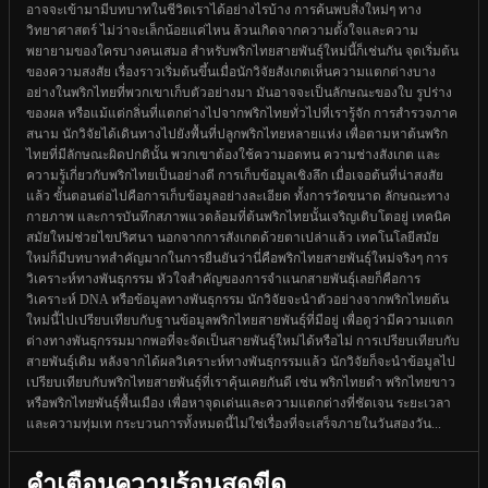
อาจจะเข้ามามีบทบาทในชีวิตเราได้อย่างไรบ้าง การค้นพบสิ่งใหม่ๆ ทาง
วิทยาศาสตร์ ไม่ว่าจะเล็กน้อยแค่ไหน ล้วนเกิดจากความตั้งใจและความ
พยายามของใครบางคนเสมอ สำหรับพริกไทยสายพันธุ์ใหม่นี้ก็เช่นกัน จุดเริ่มต้น
ของความสงสัย เรื่องราวเริ่มต้นขึ้นเมื่อนักวิจัยสังเกตเห็นความแตกต่างบาง
อย่างในพริกไทยที่พวกเขาเก็บตัวอย่างมา มันอาจจะเป็นลักษณะของใบ รูปร่าง
ของผล หรือแม้แต่กลิ่นที่แตกต่างไปจากพริกไทยทั่วไปที่เรารู้จัก การสำรวจภาค
สนาม นักวิจัยได้เดินทางไปยังพื้นที่ปลูกพริกไทยหลายแห่ง เพื่อตามหาต้นพริก
ไทยที่มีลักษณะผิดปกตินั้น พวกเขาต้องใช้ความอดทน ความช่างสังเกต และ
ความรู้เกี่ยวกับพริกไทยเป็นอย่างดี การเก็บข้อมูลเชิงลึก เมื่อเจอต้นที่น่าสงสัย
แล้ว ขั้นตอนต่อไปคือการเก็บข้อมูลอย่างละเอียด ทั้งการวัดขนาด ลักษณะทาง
กายภาพ และการบันทึกสภาพแวดล้อมที่ต้นพริกไทยนั้นเจริญเติบโตอยู่ เทคนิค
สมัยใหม่ช่วยไขปริศนา นอกจากการสังเกตด้วยตาเปล่าแล้ว เทคโนโลยีสมัย
ใหม่ก็มีบทบาทสำคัญมากในการยืนยันว่านี่คือพริกไทยสายพันธุ์ใหม่จริงๆ การ
วิเคราะห์ทางพันธุกรรม หัวใจสำคัญของการจำแนกสายพันธุ์เลยก็คือการ
วิเคราะห์ DNA หรือข้อมูลทางพันธุกรรม นักวิจัยจะนำตัวอย่างจากพริกไทยต้น
ใหม่นี้ไปเปรียบเทียบกับฐานข้อมูลพริกไทยสายพันธุ์ที่มีอยู่ เพื่อดูว่ามีความแตก
ต่างทางพันธุกรรมมากพอที่จะจัดเป็นสายพันธุ์ใหม่ได้หรือไม่ การเปรียบเทียบกับ
สายพันธุ์เดิม หลังจากได้ผลวิเคราะห์ทางพันธุกรรมแล้ว นักวิจัยก็จะนำข้อมูลไป
เปรียบเทียบกับพริกไทยสายพันธุ์ที่เราคุ้นเคยกันดี เช่น พริกไทยดำ พริกไทยขาว
หรือพริกไทยพันธุ์พื้นเมือง เพื่อหาจุดเด่นและความแตกต่างที่ชัดเจน ระยะเวลา
และความทุ่มเท กระบวนการทั้งหมดนี้ไม่ใช่เรื่องที่จะเสร็จภายในวันสองวัน...
คำเตือนความร้อนสุดขีด