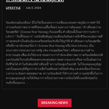
LIFESTYLE
July 5, 2026
ร้อนจัดจนต้องเตือน! นี่ไม่ใช่เรื่องเล่นๆ การเปลี่ยนแปลงสภาพภูมิอากาศทำให้
เราเจอกับสภาพอากาศที่ร้อนระอุขึ้นเรื่อยๆ จนทางการต้องออก "คำเตือนความ
ร้อนสุดขีด" (Extreme Heat Warning) กันบ่อยขึ้น คำเตือนนี้เป็นมากกว่าแค่การ
แจ้งว่า "วันนี้ร้อนมาก" แต่มันคือสัญญาณเตือนภัยอันตรายถึงชีวิตและสุขภาพที่
เราทุกคนจำเป็นต้องรู้และเตรียมพร้อมรับมือให้ถูกวิธี คำเตือนความร้อนสุดขีด
หรือที่ภาษาอังกฤษเรียกว่า Extreme Heat Warning หรือ Heat Advisory เป็น
ประกาศจากหน่วยงานภาครัฐ เช่น กรมอุตุนิยมวิทยา หรือหน่วยงานด้าน
สาธารณสุข เพื่อแจ้งให้ประชาชนทราบว่ากำลังจะมีสภาพอากาศร้อนจัดผิดปกติ
และร้อนจัดในระดับที่ส่งผลกระทบต่อสุขภาพอย่างรุนแรง หรืออาจเป็นอันตราย
ถึงชีวิตได้ ทำไมถึงต้องมีคำเตือนนี้? ความร้อนสูงเกินปกติ: ไม่ใช่แค่อุณหภูมิสูง
แต่เป็นอุณหภูมิที่สูงกว่าค่าเฉลี่ยในอดีตอย่างมีนัยสำคัญ และต่อเนื่องเป็นระยะ
เวลานาน อันตรายต่อสุขภาพ: ความร้อนจัดทำให้ร่างกายทำงานหนักขึ้นในการ
ควบคุมอุณหภูมิ ก่อให้เกิดอาการเจ็บป่วยจากความร้อนได้ตั้งแต่เล็กน้อยไป
จนถึงขั้นรุนแรง ...
BREAKING NEWS