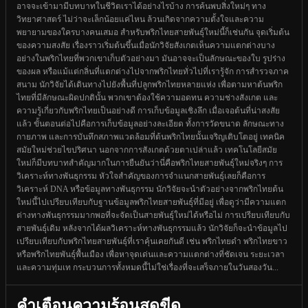
อาจจะเข้ามามีบทบาทในชีวิตเราได้อย่างไรบ้าง การค้นพบสิ่งใหม่ๆ ทาง
วิทยาศาสตร์ ไม่ว่าจะเล็กน้อยแค่ไหน ล้วนเกิดจากความตั้งใจและความ
พยายามของใครบางคนเสมอ สำหรับพริกไทยสายพันธุ์ใหม่นี้ก็เช่นกัน จุดเริ่มต้น
ของความสงสัย เรื่องราวเริ่มต้นขึ้นเมื่อนักวิจัยสังเกตเห็นความแตกต่างบาง
อย่างในพริกไทยที่พวกเขาเก็บตัวอย่างมา มันอาจจะเป็นลักษณะของใบ รูปร่าง
ของผล หรือแม้แต่กลิ่นที่แตกต่างไปจากพริกไทยทั่วไปที่เรารู้จัก การสำรวจภาค
สนาม นักวิจัยได้เดินทางไปยังพื้นที่ปลูกพริกไทยหลายแห่ง เพื่อตามหาต้นพริก
ไทยที่มีลักษณะผิดปกตินั้น พวกเขาต้องใช้ความอดทน ความช่างสังเกต และ
ความรู้เกี่ยวกับพริกไทยเป็นอย่างดี การเก็บข้อมูลเชิงลึก เมื่อเจอต้นที่น่าสงสัย
แล้ว ขั้นตอนต่อไปคือการเก็บข้อมูลอย่างละเอียด ทั้งการวัดขนาด ลักษณะทาง
กายภาพ และการบันทึกสภาพแวดล้อมที่ต้นพริกไทยนั้นเจริญเติบโตอยู่ เทคนิค
สมัยใหม่ช่วยไขปริศนา นอกจากการสังเกตด้วยตาเปล่าแล้ว เทคโนโลยีสมัย
ใหม่ก็มีบทบาทสำคัญมากในการยืนยันว่านี่คือพริกไทยสายพันธุ์ใหม่จริงๆ การ
วิเคราะห์ทางพันธุกรรม หัวใจสำคัญของการจำแนกสายพันธุ์เลยก็คือการ
วิเคราะห์ DNA หรือข้อมูลทางพันธุกรรม นักวิจัยจะนำตัวอย่างจากพริกไทยต้น
ใหม่นี้ไปเปรียบเทียบกับฐานข้อมูลพริกไทยสายพันธุ์ที่มีอยู่ เพื่อดูว่ามีความแตก
ต่างทางพันธุกรรมมากพอที่จะจัดเป็นสายพันธุ์ใหม่ได้หรือไม่ การเปรียบเทียบกับ
สายพันธุ์เดิม หลังจากได้ผลวิเคราะห์ทางพันธุกรรมแล้ว นักวิจัยก็จะนำข้อมูลไป
เปรียบเทียบกับพริกไทยสายพันธุ์ที่เราคุ้นเคยกันดี เช่น พริกไทยดำ พริกไทยขาว
หรือพริกไทยพันธุ์พื้นเมือง เพื่อหาจุดเด่นและความแตกต่างที่ชัดเจน ระยะเวลา
และความทุ่มเท กระบวนการทั้งหมดนี้ไม่ใช่เรื่องที่จะเสร็จภายในวันสองวัน...
คำเตือนความร้อนสุดขีด