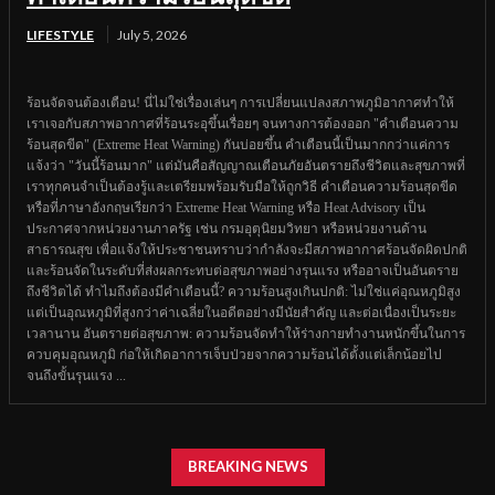
LIFESTYLE
July 5, 2026
ร้อนจัดจนต้องเตือน! นี่ไม่ใช่เรื่องเล่นๆ การเปลี่ยนแปลงสภาพภูมิอากาศทำให้
เราเจอกับสภาพอากาศที่ร้อนระอุขึ้นเรื่อยๆ จนทางการต้องออก "คำเตือนความ
ร้อนสุดขีด" (Extreme Heat Warning) กันบ่อยขึ้น คำเตือนนี้เป็นมากกว่าแค่การ
แจ้งว่า "วันนี้ร้อนมาก" แต่มันคือสัญญาณเตือนภัยอันตรายถึงชีวิตและสุขภาพที่
เราทุกคนจำเป็นต้องรู้และเตรียมพร้อมรับมือให้ถูกวิธี คำเตือนความร้อนสุดขีด
หรือที่ภาษาอังกฤษเรียกว่า Extreme Heat Warning หรือ Heat Advisory เป็น
ประกาศจากหน่วยงานภาครัฐ เช่น กรมอุตุนิยมวิทยา หรือหน่วยงานด้าน
สาธารณสุข เพื่อแจ้งให้ประชาชนทราบว่ากำลังจะมีสภาพอากาศร้อนจัดผิดปกติ
และร้อนจัดในระดับที่ส่งผลกระทบต่อสุขภาพอย่างรุนแรง หรืออาจเป็นอันตราย
ถึงชีวิตได้ ทำไมถึงต้องมีคำเตือนนี้? ความร้อนสูงเกินปกติ: ไม่ใช่แค่อุณหภูมิสูง
แต่เป็นอุณหภูมิที่สูงกว่าค่าเฉลี่ยในอดีตอย่างมีนัยสำคัญ และต่อเนื่องเป็นระยะ
เวลานาน อันตรายต่อสุขภาพ: ความร้อนจัดทำให้ร่างกายทำงานหนักขึ้นในการ
ควบคุมอุณหภูมิ ก่อให้เกิดอาการเจ็บป่วยจากความร้อนได้ตั้งแต่เล็กน้อยไป
จนถึงขั้นรุนแรง ...
BREAKING NEWS