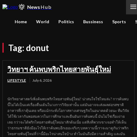
News
Hub
Home
World
Politics
Bussiness
Sports
Tag:
donut
วิทยาฯ ค้นพบพริกไทยสายพันธุ์ใหม่
LIFESTYLE
July 6, 2026
นักวิทยาศาสตร์เพิ่งค้นพบพริกไทยสายพันธุ์ใหม่! น่าสนใจใช่ไหมล่ะ? การค้นพบ
นี้ไม่ได้เป็นแค่เรื่องตื่นเต้นในวงการวิจัยเท่านั้น แต่มันอาจจะส่งผลต่อรสชาติ
อาหารที่เราคุ้นเคย หรือแม้กระทั่งโอกาสทางเศรษฐกิจในอนาคตด้วยนะ ทีมวิจัย
ได้ใช้เวลากันพอสมควรในการศึกษาและยืนยันการค้นพบนี้ มันไม่ใช่เรื่องง่าย
เลย กว่าจะได้พริกไทยสายพันธุ์ใหม่มาสักต้นเนี่ย แต่สิ่งที่พวกเขาเจอทำให้เห็น
ว่าธรรมชาติยังมีอะไรให้เราค้นพบอีกเยอะจริงๆ บทความนี้เราจะมาดูกันว่าพริก
ไทยสายพันธุ์ใหม่ที่ว่านี้มีอะไรน่าสนใจบ้าง ทำไมมันถึงมีความสำคัญ และมัน