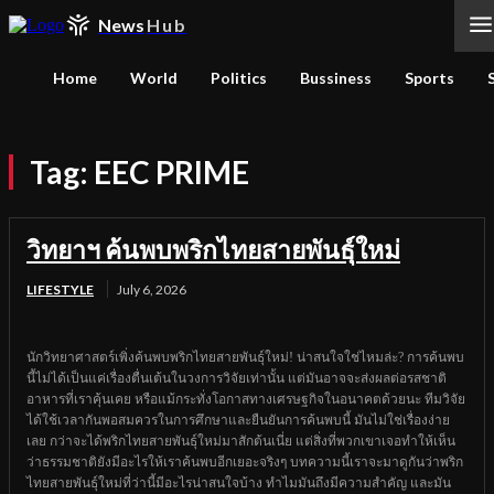
News
Hub
Home
World
Politics
Bussiness
Sports
Tag:
EEC PRIME
วิทยาฯ ค้นพบพริกไทยสายพันธุ์ใหม่
LIFESTYLE
July 6, 2026
นักวิทยาศาสตร์เพิ่งค้นพบพริกไทยสายพันธุ์ใหม่! น่าสนใจใช่ไหมล่ะ? การค้นพบ
นี้ไม่ได้เป็นแค่เรื่องตื่นเต้นในวงการวิจัยเท่านั้น แต่มันอาจจะส่งผลต่อรสชาติ
อาหารที่เราคุ้นเคย หรือแม้กระทั่งโอกาสทางเศรษฐกิจในอนาคตด้วยนะ ทีมวิจัย
ได้ใช้เวลากันพอสมควรในการศึกษาและยืนยันการค้นพบนี้ มันไม่ใช่เรื่องง่าย
เลย กว่าจะได้พริกไทยสายพันธุ์ใหม่มาสักต้นเนี่ย แต่สิ่งที่พวกเขาเจอทำให้เห็น
ว่าธรรมชาติยังมีอะไรให้เราค้นพบอีกเยอะจริงๆ บทความนี้เราจะมาดูกันว่าพริก
ไทยสายพันธุ์ใหม่ที่ว่านี้มีอะไรน่าสนใจบ้าง ทำไมมันถึงมีความสำคัญ และมัน