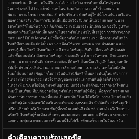
อาจจะเข้ามามีบทบาทในชีวิตเราได้อย่างไรบ้าง การค้นพบสิ่งใหม่ๆ ทาง
วิทยาศาสตร์ ไม่ว่าจะเล็กน้อยแค่ไหน ล้วนเกิดจากความตั้งใจและความ
พยายามของใครบางคนเสมอ สำหรับพริกไทยสายพันธุ์ใหม่นี้ก็เช่นกัน จุดเริ่มต้น
ของความสงสัย เรื่องราวเริ่มต้นขึ้นเมื่อนักวิจัยสังเกตเห็นความแตกต่างบาง
อย่างในพริกไทยที่พวกเขาเก็บตัวอย่างมา มันอาจจะเป็นลักษณะของใบ รูปร่าง
ของผล หรือแม้แต่กลิ่นที่แตกต่างไปจากพริกไทยทั่วไปที่เรารู้จัก การสำรวจภาค
สนาม นักวิจัยได้เดินทางไปยังพื้นที่ปลูกพริกไทยหลายแห่ง เพื่อตามหาต้นพริก
ไทยที่มีลักษณะผิดปกตินั้น พวกเขาต้องใช้ความอดทน ความช่างสังเกต และ
ความรู้เกี่ยวกับพริกไทยเป็นอย่างดี การเก็บข้อมูลเชิงลึก เมื่อเจอต้นที่น่าสงสัย
แล้ว ขั้นตอนต่อไปคือการเก็บข้อมูลอย่างละเอียด ทั้งการวัดขนาด ลักษณะทาง
กายภาพ และการบันทึกสภาพแวดล้อมที่ต้นพริกไทยนั้นเจริญเติบโตอยู่ เทคนิค
สมัยใหม่ช่วยไขปริศนา นอกจากการสังเกตด้วยตาเปล่าแล้ว เทคโนโลยีสมัย
ใหม่ก็มีบทบาทสำคัญมากในการยืนยันว่านี่คือพริกไทยสายพันธุ์ใหม่จริงๆ การ
วิเคราะห์ทางพันธุกรรม หัวใจสำคัญของการจำแนกสายพันธุ์เลยก็คือการ
วิเคราะห์ DNA หรือข้อมูลทางพันธุกรรม นักวิจัยจะนำตัวอย่างจากพริกไทยต้น
ใหม่นี้ไปเปรียบเทียบกับฐานข้อมูลพริกไทยสายพันธุ์ที่มีอยู่ เพื่อดูว่ามีความแตก
ต่างทางพันธุกรรมมากพอที่จะจัดเป็นสายพันธุ์ใหม่ได้หรือไม่ การเปรียบเทียบกับ
สายพันธุ์เดิม หลังจากได้ผลวิเคราะห์ทางพันธุกรรมแล้ว นักวิจัยก็จะนำข้อมูลไป
เปรียบเทียบกับพริกไทยสายพันธุ์ที่เราคุ้นเคยกันดี เช่น พริกไทยดำ พริกไทยขาว
หรือพริกไทยพันธุ์พื้นเมือง เพื่อหาจุดเด่นและความแตกต่างที่ชัดเจน ระยะเวลา
และความทุ่มเท กระบวนการทั้งหมดนี้ไม่ใช่เรื่องที่จะเสร็จภายในวันสองวัน...
คำเตือนความร้อนสุดขีด