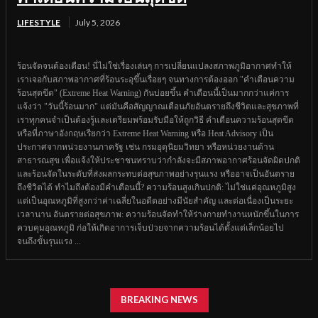
LIFESTYLE
July 5, 2026
ร้อนจัดจนต้องเตือน! นี่ไม่ใช่เรื่องเล่นๆ การเปลี่ยนแปลงสภาพภูมิอากาศทำให้
เราเจอกับสภาพอากาศที่ร้อนระอุขึ้นเรื่อยๆ จนทางการต้องออก "คำเตือนความ
ร้อนสุดขีด" (Extreme Heat Warning) กันบ่อยขึ้น คำเตือนนี้เป็นมากกว่าแค่การ
แจ้งว่า "วันนี้ร้อนมาก" แต่มันคือสัญญาณเตือนภัยอันตรายถึงชีวิตและสุขภาพที่
เราทุกคนจำเป็นต้องรู้และเตรียมพร้อมรับมือให้ถูกวิธี คำเตือนความร้อนสุดขีด
หรือที่ภาษาอังกฤษเรียกว่า Extreme Heat Warning หรือ Heat Advisory เป็น
ประกาศจากหน่วยงานภาครัฐ เช่น กรมอุตุนิยมวิทยา หรือหน่วยงานด้าน
สาธารณสุข เพื่อแจ้งให้ประชาชนทราบว่ากำลังจะมีสภาพอากาศร้อนจัดผิดปกติ
และร้อนจัดในระดับที่ส่งผลกระทบต่อสุขภาพอย่างรุนแรง หรืออาจเป็นอันตราย
ถึงชีวิตได้ ทำไมถึงต้องมีคำเตือนนี้? ความร้อนสูงเกินปกติ: ไม่ใช่แค่อุณหภูมิสูง
แต่เป็นอุณหภูมิที่สูงกว่าค่าเฉลี่ยในอดีตอย่างมีนัยสำคัญ และต่อเนื่องเป็นระยะ
เวลานาน อันตรายต่อสุขภาพ: ความร้อนจัดทำให้ร่างกายทำงานหนักขึ้นในการ
ควบคุมอุณหภูมิ ก่อให้เกิดอาการเจ็บป่วยจากความร้อนได้ตั้งแต่เล็กน้อยไป
จนถึงขั้นรุนแรง ...
BREAKING NEWS