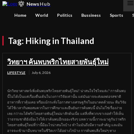
News
Hub
Home
World
Politics
Bussiness
Sports
Tag:
Hiking in Thailand
วิทยาฯ ค้นพบพริกไทยสายพันธุ์ใหม่
LIFESTYLE
July 6, 2026
นักวิทยาศาสตร์เพิ่งค้นพบพริกไทยสายพันธุ์ใหม่! น่าสนใจใช่ไหมล่ะ? การค้นพบ
นี้ไม่ได้เป็นแค่เรื่องตื่นเต้นในวงการวิจัยเท่านั้น แต่มันอาจจะส่งผลต่อรสชาติ
อาหารที่เราคุ้นเคย หรือแม้กระทั่งโอกาสทางเศรษฐกิจในอนาคตด้วยนะ ทีมวิจัย
ได้ใช้เวลากันพอสมควรในการศึกษาและยืนยันการค้นพบนี้ มันไม่ใช่เรื่องง่าย
เลย กว่าจะได้พริกไทยสายพันธุ์ใหม่มาสักต้นเนี่ย แต่สิ่งที่พวกเขาเจอทำให้เห็น
ว่าธรรมชาติยังมีอะไรให้เราค้นพบอีกเยอะจริงๆ บทความนี้เราจะมาดูกันว่าพริก
ไทยสายพันธุ์ใหม่ที่ว่านี้มีอะไรน่าสนใจบ้าง ทำไมมันถึงมีความสำคัญ และมัน
อาจจะเข้ามามีบทบาทในชีวิตเราได้อย่างไรบ้าง การค้นพบสิ่งใหม่ๆ ทาง