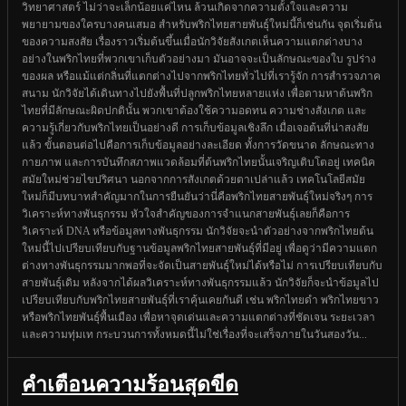
วิทยาศาสตร์ ไม่ว่าจะเล็กน้อยแค่ไหน ล้วนเกิดจากความตั้งใจและความ
พยายามของใครบางคนเสมอ สำหรับพริกไทยสายพันธุ์ใหม่นี้ก็เช่นกัน จุดเริ่มต้น
ของความสงสัย เรื่องราวเริ่มต้นขึ้นเมื่อนักวิจัยสังเกตเห็นความแตกต่างบาง
อย่างในพริกไทยที่พวกเขาเก็บตัวอย่างมา มันอาจจะเป็นลักษณะของใบ รูปร่าง
ของผล หรือแม้แต่กลิ่นที่แตกต่างไปจากพริกไทยทั่วไปที่เรารู้จัก การสำรวจภาค
สนาม นักวิจัยได้เดินทางไปยังพื้นที่ปลูกพริกไทยหลายแห่ง เพื่อตามหาต้นพริก
ไทยที่มีลักษณะผิดปกตินั้น พวกเขาต้องใช้ความอดทน ความช่างสังเกต และ
ความรู้เกี่ยวกับพริกไทยเป็นอย่างดี การเก็บข้อมูลเชิงลึก เมื่อเจอต้นที่น่าสงสัย
แล้ว ขั้นตอนต่อไปคือการเก็บข้อมูลอย่างละเอียด ทั้งการวัดขนาด ลักษณะทาง
กายภาพ และการบันทึกสภาพแวดล้อมที่ต้นพริกไทยนั้นเจริญเติบโตอยู่ เทคนิค
สมัยใหม่ช่วยไขปริศนา นอกจากการสังเกตด้วยตาเปล่าแล้ว เทคโนโลยีสมัย
ใหม่ก็มีบทบาทสำคัญมากในการยืนยันว่านี่คือพริกไทยสายพันธุ์ใหม่จริงๆ การ
วิเคราะห์ทางพันธุกรรม หัวใจสำคัญของการจำแนกสายพันธุ์เลยก็คือการ
วิเคราะห์ DNA หรือข้อมูลทางพันธุกรรม นักวิจัยจะนำตัวอย่างจากพริกไทยต้น
ใหม่นี้ไปเปรียบเทียบกับฐานข้อมูลพริกไทยสายพันธุ์ที่มีอยู่ เพื่อดูว่ามีความแตก
ต่างทางพันธุกรรมมากพอที่จะจัดเป็นสายพันธุ์ใหม่ได้หรือไม่ การเปรียบเทียบกับ
สายพันธุ์เดิม หลังจากได้ผลวิเคราะห์ทางพันธุกรรมแล้ว นักวิจัยก็จะนำข้อมูลไป
เปรียบเทียบกับพริกไทยสายพันธุ์ที่เราคุ้นเคยกันดี เช่น พริกไทยดำ พริกไทยขาว
หรือพริกไทยพันธุ์พื้นเมือง เพื่อหาจุดเด่นและความแตกต่างที่ชัดเจน ระยะเวลา
และความทุ่มเท กระบวนการทั้งหมดนี้ไม่ใช่เรื่องที่จะเสร็จภายในวันสองวัน...
คำเตือนความร้อนสุดขีด