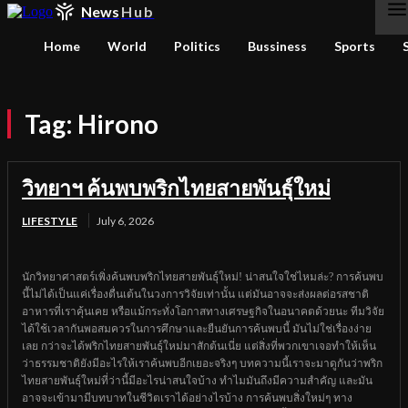
News
Hub
Home
World
Politics
Bussiness
Sports
Tag:
Hirono
วิทยาฯ ค้นพบพริกไทยสายพันธุ์ใหม่
LIFESTYLE
July 6, 2026
นักวิทยาศาสตร์เพิ่งค้นพบพริกไทยสายพันธุ์ใหม่! น่าสนใจใช่ไหมล่ะ? การค้นพบ
นี้ไม่ได้เป็นแค่เรื่องตื่นเต้นในวงการวิจัยเท่านั้น แต่มันอาจจะส่งผลต่อรสชาติ
อาหารที่เราคุ้นเคย หรือแม้กระทั่งโอกาสทางเศรษฐกิจในอนาคตด้วยนะ ทีมวิจัย
ได้ใช้เวลากันพอสมควรในการศึกษาและยืนยันการค้นพบนี้ มันไม่ใช่เรื่องง่าย
เลย กว่าจะได้พริกไทยสายพันธุ์ใหม่มาสักต้นเนี่ย แต่สิ่งที่พวกเขาเจอทำให้เห็น
ว่าธรรมชาติยังมีอะไรให้เราค้นพบอีกเยอะจริงๆ บทความนี้เราจะมาดูกันว่าพริก
ไทยสายพันธุ์ใหม่ที่ว่านี้มีอะไรน่าสนใจบ้าง ทำไมมันถึงมีความสำคัญ และมัน
อาจจะเข้ามามีบทบาทในชีวิตเราได้อย่างไรบ้าง การค้นพบสิ่งใหม่ๆ ทาง