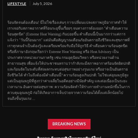
LIFESTYLE
July 5, 2026
ร้อนจัดจนต้องเตือน! นี่ไม่ใช่เรื่องเล่นๆ การเปลี่ยนแปลงสภาพภูมิอากาศทำให้
เราเจอกับสภาพอากาศที่ร้อนระอุขึ้นเรื่อยๆ จนทางการต้องออก "คำเตือนความ
ร้อนสุดขีด" (Extreme Heat Warning) กันบ่อยขึ้น คำเตือนนี้เป็นมากกว่าแค่การ
แจ้งว่า "วันนี้ร้อนมาก" แต่มันคือสัญญาณเตือนภัยอันตรายถึงชีวิตและสุขภาพที่
เราทุกคนจำเป็นต้องรู้และเตรียมพร้อมรับมือให้ถูกวิธี คำเตือนความร้อนสุดขีด
หรือที่ภาษาอังกฤษเรียกว่า Extreme Heat Warning หรือ Heat Advisory เป็น
ประกาศจากหน่วยงานภาครัฐ เช่น กรมอุตุนิยมวิทยา หรือหน่วยงานด้าน
สาธารณสุข เพื่อแจ้งให้ประชาชนทราบว่ากำลังจะมีสภาพอากาศร้อนจัดผิดปกติ
และร้อนจัดในระดับที่ส่งผลกระทบต่อสุขภาพอย่างรุนแรง หรืออาจเป็นอันตราย
ถึงชีวิตได้ ทำไมถึงต้องมีคำเตือนนี้? ความร้อนสูงเกินปกติ: ไม่ใช่แค่อุณหภูมิสูง
แต่เป็นอุณหภูมิที่สูงกว่าค่าเฉลี่ยในอดีตอย่างมีนัยสำคัญ และต่อเนื่องเป็นระยะ
เวลานาน อันตรายต่อสุขภาพ: ความร้อนจัดทำให้ร่างกายทำงานหนักขึ้นในการ
ควบคุมอุณหภูมิ ก่อให้เกิดอาการเจ็บป่วยจากความร้อนได้ตั้งแต่เล็กน้อยไป
จนถึงขั้นรุนแรง ...
BREAKING NEWS