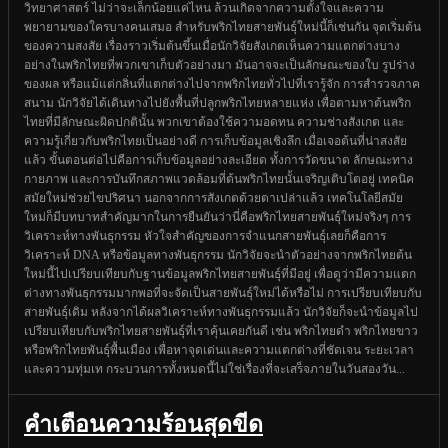
วิทยาศาสตร์ ไม่ว่าจะเล็กน้อยแค่ไหน ล้วนเกิดจากความตั้งใจและความ
พยายามของใครบางคนเสมอ สำหรับพริกไทยสายพันธุ์ใหม่นี้ก็เช่นกัน จุดเริ่มต้น
ของความสงสัย เรื่องราวเริ่มต้นขึ้นเมื่อนักวิจัยสังเกตเห็นความแตกต่างบาง
อย่างในพริกไทยที่พวกเขาเก็บตัวอย่างมา มันอาจจะเป็นลักษณะของใบ รูปร่าง
ของผล หรือแม้แต่กลิ่นที่แตกต่างไปจากพริกไทยทั่วไปที่เรารู้จัก การสำรวจภาค
สนาม นักวิจัยได้เดินทางไปยังพื้นที่ปลูกพริกไทยหลายแห่ง เพื่อตามหาต้นพริก
ไทยที่มีลักษณะผิดปกตินั้น พวกเขาต้องใช้ความอดทน ความช่างสังเกต และ
ความรู้เกี่ยวกับพริกไทยเป็นอย่างดี การเก็บข้อมูลเชิงลึก เมื่อเจอต้นที่น่าสงสัย
แล้ว ขั้นตอนต่อไปคือการเก็บข้อมูลอย่างละเอียด ทั้งการวัดขนาด ลักษณะทาง
กายภาพ และการบันทึกสภาพแวดล้อมที่ต้นพริกไทยนั้นเจริญเติบโตอยู่ เทคนิค
สมัยใหม่ช่วยไขปริศนา นอกจากการสังเกตด้วยตาเปล่าแล้ว เทคโนโลยีสมัย
ใหม่ก็มีบทบาทสำคัญมากในการยืนยันว่านี่คือพริกไทยสายพันธุ์ใหม่จริงๆ การ
วิเคราะห์ทางพันธุกรรม หัวใจสำคัญของการจำแนกสายพันธุ์เลยก็คือการ
วิเคราะห์ DNA หรือข้อมูลทางพันธุกรรม นักวิจัยจะนำตัวอย่างจากพริกไทยต้น
ใหม่นี้ไปเปรียบเทียบกับฐานข้อมูลพริกไทยสายพันธุ์ที่มีอยู่ เพื่อดูว่ามีความแตก
ต่างทางพันธุกรรมมากพอที่จะจัดเป็นสายพันธุ์ใหม่ได้หรือไม่ การเปรียบเทียบกับ
สายพันธุ์เดิม หลังจากได้ผลวิเคราะห์ทางพันธุกรรมแล้ว นักวิจัยก็จะนำข้อมูลไป
เปรียบเทียบกับพริกไทยสายพันธุ์ที่เราคุ้นเคยกันดี เช่น พริกไทยดำ พริกไทยขาว
หรือพริกไทยพันธุ์พื้นเมือง เพื่อหาจุดเด่นและความแตกต่างที่ชัดเจน ระยะเวลา
และความทุ่มเท กระบวนการทั้งหมดนี้ไม่ใช่เรื่องที่จะเสร็จภายในวันสองวัน...
คำเตือนความร้อนสุดขีด