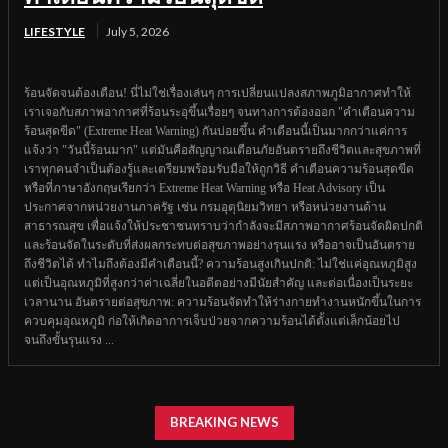
LIFESTYLE
July 5, 2026
ร้อนจัดจนต้องเตือน! นี่ไม่ใช่เรื่องเล่นๆ การเปลี่ยนแปลงสภาพภูมิอากาศทำให้
เราเจอกับสภาพอากาศที่ร้อนระอุขึ้นเรื่อยๆ จนทางการต้องออก "คำเตือนความ
ร้อนสุดขีด" (Extreme Heat Warning) กันบ่อยขึ้น คำเตือนนี้เป็นมากกว่าแค่การ
แจ้งว่า "วันนี้ร้อนมาก" แต่มันคือสัญญาณเตือนภัยอันตรายถึงชีวิตและสุขภาพที่
เราทุกคนจำเป็นต้องรู้และเตรียมพร้อมรับมือให้ถูกวิธี คำเตือนความร้อนสุดขีด
หรือที่ภาษาอังกฤษเรียกว่า Extreme Heat Warning หรือ Heat Advisory เป็น
ประกาศจากหน่วยงานภาครัฐ เช่น กรมอุตุนิยมวิทยา หรือหน่วยงานด้าน
สาธารณสุข เพื่อแจ้งให้ประชาชนทราบว่ากำลังจะมีสภาพอากาศร้อนจัดผิดปกติ
และร้อนจัดในระดับที่ส่งผลกระทบต่อสุขภาพอย่างรุนแรง หรืออาจเป็นอันตราย
ถึงชีวิตได้ ทำไมถึงต้องมีคำเตือนนี้? ความร้อนสูงเกินปกติ: ไม่ใช่แค่อุณหภูมิสูง
แต่เป็นอุณหภูมิที่สูงกว่าค่าเฉลี่ยในอดีตอย่างมีนัยสำคัญ และต่อเนื่องเป็นระยะ
เวลานาน อันตรายต่อสุขภาพ: ความร้อนจัดทำให้ร่างกายทำงานหนักขึ้นในการ
ควบคุมอุณหภูมิ ก่อให้เกิดอาการเจ็บป่วยจากความร้อนได้ตั้งแต่เล็กน้อยไป
จนถึงขั้นรุนแรง ...
BREAKING NEWS