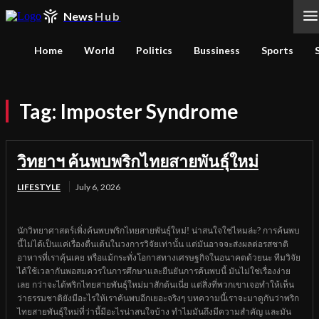
News
Hub
Home
World
Politics
Bussiness
Sports
Tag:
Imposter Syndrome
วิทยาฯ ค้นพบพริกไทยสายพันธุ์ใหม่
LIFESTYLE
July 6, 2026
นักวิทยาศาสตร์เพิ่งค้นพบพริกไทยสายพันธุ์ใหม่! น่าสนใจใช่ไหมล่ะ? การค้นพบ
นี้ไม่ได้เป็นแค่เรื่องตื่นเต้นในวงการวิจัยเท่านั้น แต่มันอาจจะส่งผลต่อรสชาติ
อาหารที่เราคุ้นเคย หรือแม้กระทั่งโอกาสทางเศรษฐกิจในอนาคตด้วยนะ ทีมวิจัย
ได้ใช้เวลากันพอสมควรในการศึกษาและยืนยันการค้นพบนี้ มันไม่ใช่เรื่องง่าย
เลย กว่าจะได้พริกไทยสายพันธุ์ใหม่มาสักต้นเนี่ย แต่สิ่งที่พวกเขาเจอทำให้เห็น
ว่าธรรมชาติยังมีอะไรให้เราค้นพบอีกเยอะจริงๆ บทความนี้เราจะมาดูกันว่าพริก
ไทยสายพันธุ์ใหม่ที่ว่านี้มีอะไรน่าสนใจบ้าง ทำไมมันถึงมีความสำคัญ และมัน