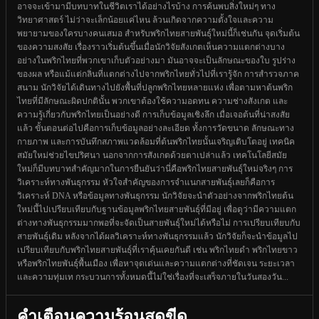
อาจจะเข้ามามีบทบาทในชีวิตเราได้อย่างไรบ้าง การค้นพบสิ่งใหม่ๆ ทาง
วิทยาศาสตร์ ไม่ว่าจะเล็กน้อยแค่ไหน ล้วนเกิดจากความตั้งใจและความ
พยายามของใครบางคนเสมอ สำหรับพริกไทยสายพันธุ์ใหม่นี้ก็เช่นกัน จุดเริ่มต้น
ของความสงสัย เรื่องราวเริ่มต้นขึ้นเมื่อนักวิจัยสังเกตเห็นความแตกต่างบาง
อย่างในพริกไทยที่พวกเขาเก็บตัวอย่างมา มันอาจจะเป็นลักษณะของใบ รูปร่าง
ของผล หรือแม้แต่กลิ่นที่แตกต่างไปจากพริกไทยทั่วไปที่เรารู้จัก การสำรวจภาค
สนาม นักวิจัยได้เดินทางไปยังพื้นที่ปลูกพริกไทยหลายแห่ง เพื่อตามหาต้นพริก
ไทยที่มีลักษณะผิดปกตินั้น พวกเขาต้องใช้ความอดทน ความช่างสังเกต และ
ความรู้เกี่ยวกับพริกไทยเป็นอย่างดี การเก็บข้อมูลเชิงลึก เมื่อเจอต้นที่น่าสงสัย
แล้ว ขั้นตอนต่อไปคือการเก็บข้อมูลอย่างละเอียด ทั้งการวัดขนาด ลักษณะทาง
กายภาพ และการบันทึกสภาพแวดล้อมที่ต้นพริกไทยนั้นเจริญเติบโตอยู่ เทคนิค
สมัยใหม่ช่วยไขปริศนา นอกจากการสังเกตด้วยตาเปล่าแล้ว เทคโนโลยีสมัย
ใหม่ก็มีบทบาทสำคัญมากในการยืนยันว่านี่คือพริกไทยสายพันธุ์ใหม่จริงๆ การ
วิเคราะห์ทางพันธุกรรม หัวใจสำคัญของการจำแนกสายพันธุ์เลยก็คือการ
วิเคราะห์ DNA หรือข้อมูลทางพันธุกรรม นักวิจัยจะนำตัวอย่างจากพริกไทยต้น
ใหม่นี้ไปเปรียบเทียบกับฐานข้อมูลพริกไทยสายพันธุ์ที่มีอยู่ เพื่อดูว่ามีความแตก
ต่างทางพันธุกรรมมากพอที่จะจัดเป็นสายพันธุ์ใหม่ได้หรือไม่ การเปรียบเทียบกับ
สายพันธุ์เดิม หลังจากได้ผลวิเคราะห์ทางพันธุกรรมแล้ว นักวิจัยก็จะนำข้อมูลไป
เปรียบเทียบกับพริกไทยสายพันธุ์ที่เราคุ้นเคยกันดี เช่น พริกไทยดำ พริกไทยขาว
หรือพริกไทยพันธุ์พื้นเมือง เพื่อหาจุดเด่นและความแตกต่างที่ชัดเจน ระยะเวลา
และความทุ่มเท กระบวนการทั้งหมดนี้ไม่ใช่เรื่องที่จะเสร็จภายในวันสองวัน...
คำเตือนความร้อนสุดขีด