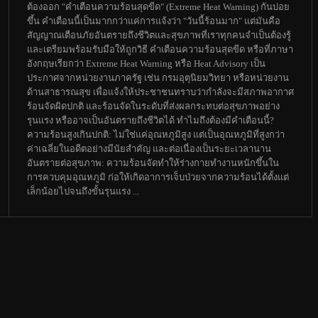
ต้องออก "คำเตือนความร้อนสุดขีด" (Extreme Heat Warning) กันบ่อย
ขึ้น คำเตือนนี้เป็นมากกว่าแค่การแจ้งว่า "วันนี้ร้อนมาก" แต่มันคือ
สัญญาณเตือนภัยอันตรายถึงชีวิตและสุขภาพที่เราทุกคนจำเป็นต้องรู้
และเตรียมพร้อมรับมือให้ถูกวิธี คำเตือนความร้อนสุดขีด หรือที่ภาษา
อังกฤษเรียกว่า Extreme Heat Warning หรือ Heat Advisory เป็น
ประกาศจากหน่วยงานภาครัฐ เช่น กรมอุตุนิยมวิทยา หรือหน่วยงาน
ด้านสาธารณสุข เพื่อแจ้งให้ประชาชนทราบว่ากำลังจะมีสภาพอากาศ
ร้อนจัดผิดปกติ และร้อนจัดในระดับที่ส่งผลกระทบต่อสุขภาพอย่าง
รุนแรง หรืออาจเป็นอันตรายถึงชีวิตได้ ทำไมถึงต้องมีคำเตือนนี้?
ความร้อนสูงเกินปกติ: ไม่ใช่แค่อุณหภูมิสูง แต่เป็นอุณหภูมิที่สูงกว่า
ค่าเฉลี่ยในอดีตอย่างมีนัยสำคัญ และต่อเนื่องเป็นระยะเวลานาน
อันตรายต่อสุขภาพ: ความร้อนจัดทำให้ร่างกายทำงานหนักขึ้นใน
การควบคุมอุณหภูมิ ก่อให้เกิดอาการเจ็บป่วยจากความร้อนได้ตั้งแต่
เล็กน้อยไปจนถึงขั้นรุนแรง ...