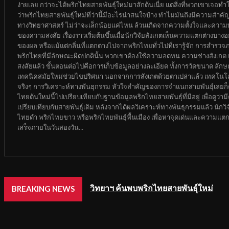
ง่ายเลย กว่าจะได้พริกไทยสายพันธุ์ใหม่มาสักต้นเนี่ย แต่สิ่งที่พวกเขาเจอ
ว่าพริกไทยสายพันธุ์ใหม่ที่ว่านี้มีอะไรน่าสนใจบ้าง ทำไมมันถึงมีความสำค
ทางวิทยาศาสตร์ ไม่ว่าจะเล็กน้อยแค่ไหน ล้วนเกิดจากความตั้งใจและความพ
ของความสงสัย เรื่องราวเริ่มต้นขึ้นเมื่อนักวิจัยสังเกตเห็นความแตกต่างบา
ของผล หรือแม้แต่กลิ่นที่แตกต่างไปจากพริกไทยทั่วไปที่เรารู้จัก การสำรวจ
พริกไทยที่มีลักษณะผิดปกตินั้น พวกเขาต้องใช้ความอดทน ความช่างสังเกต และค
สงสัยแล้ว ขั้นตอนต่อไปคือการเก็บข้อมูลอย่างละเอียด ทั้งการวัดขนาด ล
เทคนิคสมัยใหม่ช่วยไขปริศนา นอกจากการสังเกตด้วยตาเปล่าแล้ว เทคโนโลย
จริงๆ การวิเคราะห์ทางพันธุกรรม หัวใจสำคัญของการจำแนกสายพันธุ์เลยก็ค
ไทยต้นใหม่นี้ไปเปรียบเทียบกับฐานข้อมูลพริกไทยสายพันธุ์ที่มีอยู่ เพื่อดู
เปรียบเทียบกับสายพันธุ์เดิม หลังจากได้ผลวิเคราะห์ทางพันธุกรรมแล้ว นักวิจ
ไทยดำ พริกไทยขาว หรือพริกไทยพันธุ์พื้นเมือง เพื่อหาจุดเด่นและความแตกต่
เสร็จภายในวันสองวัน...
วิทยาฯ ค้นพบพริกไทยสายพันธุ์ใหม่
BREAKING NEWS