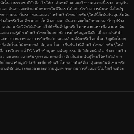
ทำให้เห็นว่าธรรมชาติยังมีอะไรให้เราค้นพบอีกเยอะจริงๆ บทความนี้เราจะมาดูกัน
ัญ และมันอาจจะเข้ามามีบทบาทในชีวิตเราได้อย่างไรบ้าง การค้นพบสิ่งใหม่ๆ
ยายามของใครบางคนเสมอ สำหรับพริกไทยสายพันธุ์ใหม่นี้ก็เช่นกัน จุดเริ่มต้น
งอย่างในพริกไทยที่พวกเขาเก็บตัวอย่างมา มันอาจจะเป็นลักษณะของใบ รูปร่าง
ภาคสนาม นักวิจัยได้เดินทางไปยังพื้นที่ปลูกพริกไทยหลายแห่ง เพื่อตามหาต้น
วามรู้เกี่ยวกับพริกไทยเป็นอย่างดี การเก็บข้อมูลเชิงลึก เมื่อเจอต้นที่น่า
ักษณะทางกายภาพ และการบันทึกสภาพแวดล้อมที่ต้นพริกไทยนั้นเจริญเติบโตอยู่
ีสมัยใหม่ก็มีบทบาทสำคัญมากในการยืนยันว่านี่คือพริกไทยสายพันธุ์ใหม่
ือการวิเคราะห์ DNA หรือข้อมูลทางพันธุกรรม นักวิจัยจะนำตัวอย่างจากพริก
ว่ามีความแตกต่างทางพันธุกรรมมากพอที่จะจัดเป็นสายพันธุ์ใหม่ได้หรือไม่ การ
ัยก็จะนำข้อมูลไปเปรียบเทียบกับพริกไทยสายพันธุ์ที่เราคุ้นเคยกันดี เช่น พริก
างที่ชัดเจน ระยะเวลาและความทุ่มเท กระบวนการทั้งหมดนี้ไม่ใช่เรื่องที่จะ