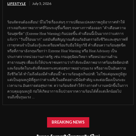
LIFESTYLE
July 5, 2026
ร้อนจัดจนต้องเตือน! นี่ไม่ใช่เรื่องเล่นๆ การเปลี่ยนแปลงสภาพภูมิอากาศทำให้
เราเจอกับสภาพอากาศที่ร้อนระอุขึ้นเรื่อยๆ จนทางการต้องออก "คำเตือนความ
ร้อนสุดขีด" (Extreme Heat Warning) กันบ่อยขึ้น คำเตือนนี้เป็นมากกว่าแค่การ
แจ้งว่า "วันนี้ร้อนมาก" แต่มันคือสัญญาณเตือนภัยอันตรายถึงชีวิตและสุขภาพที่
เราทุกคนจำเป็นต้องรู้และเตรียมพร้อมรับมือให้ถูกวิธี คำเตือนความร้อนสุดขีด
หรือที่ภาษาอังกฤษเรียกว่า Extreme Heat Warning หรือ Heat Advisory เป็น
ประกาศจากหน่วยงานภาครัฐ เช่น กรมอุตุนิยมวิทยา หรือหน่วยงานด้าน
สาธารณสุข เพื่อแจ้งให้ประชาชนทราบว่ากำลังจะมีสภาพอากาศร้อนจัดผิดปกติ
และร้อนจัดในระดับที่ส่งผลกระทบต่อสุขภาพอย่างรุนแรง หรืออาจเป็นอันตราย
ถึงชีวิตได้ ทำไมถึงต้องมีคำเตือนนี้? ความร้อนสูงเกินปกติ: ไม่ใช่แค่อุณหภูมิสูง
แต่เป็นอุณหภูมิที่สูงกว่าค่าเฉลี่ยในอดีตอย่างมีนัยสำคัญ และต่อเนื่องเป็นระยะ
เวลานาน อันตรายต่อสุขภาพ: ความร้อนจัดทำให้ร่างกายทำงานหนักขึ้นในการ
ควบคุมอุณหภูมิ ก่อให้เกิดอาการเจ็บป่วยจากความร้อนได้ตั้งแต่เล็กน้อยไป
จนถึงขั้นรุนแรง ...
BREAKING NEWS