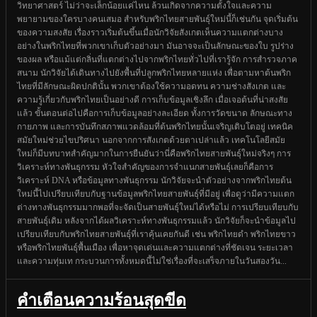
วิทยาศาสตร์ ไม่ว่าจะเล็กน้อยแค่ไหน ล้วนเกิดจากความตั้งใจและความ
พยายามของใครบางคนเสมอ สำหรับพริกไทยสายพันธุ์ใหม่นี้ก็เช่นกัน จุดเริ่มต้น
ของความสงสัย เรื่องราวเริ่มต้นขึ้นเมื่อนักวิจัยสังเกตเห็นความแตกต่างบาง
อย่างในพริกไทยที่พวกเขาเก็บตัวอย่างมา มันอาจจะเป็นลักษณะของใบ รูปร่าง
ของผล หรือแม้แต่กลิ่นที่แตกต่างไปจากพริกไทยทั่วไปที่เรารู้จัก การสำรวจภาค
สนาม นักวิจัยได้เดินทางไปยังพื้นที่ปลูกพริกไทยหลายแห่ง เพื่อตามหาต้นพริก
ไทยที่มีลักษณะผิดปกตินั้น พวกเขาต้องใช้ความอดทน ความช่างสังเกต และ
ความรู้เกี่ยวกับพริกไทยเป็นอย่างดี การเก็บข้อมูลเชิงลึก เมื่อเจอต้นที่น่าสงสัย
แล้ว ขั้นตอนต่อไปคือการเก็บข้อมูลอย่างละเอียด ทั้งการวัดขนาด ลักษณะทาง
กายภาพ และการบันทึกสภาพแวดล้อมที่ต้นพริกไทยนั้นเจริญเติบโตอยู่ เทคนิค
สมัยใหม่ช่วยไขปริศนา นอกจากการสังเกตด้วยตาเปล่าแล้ว เทคโนโลยีสมัย
ใหม่ก็มีบทบาทสำคัญมากในการยืนยันว่านี่คือพริกไทยสายพันธุ์ใหม่จริงๆ การ
วิเคราะห์ทางพันธุกรรม หัวใจสำคัญของการจำแนกสายพันธุ์เลยก็คือการ
วิเคราะห์ DNA หรือข้อมูลทางพันธุกรรม นักวิจัยจะนำตัวอย่างจากพริกไทยต้น
ใหม่นี้ไปเปรียบเทียบกับฐานข้อมูลพริกไทยสายพันธุ์ที่มีอยู่ เพื่อดูว่ามีความแตก
ต่างทางพันธุกรรมมากพอที่จะจัดเป็นสายพันธุ์ใหม่ได้หรือไม่ การเปรียบเทียบกับ
สายพันธุ์เดิม หลังจากได้ผลวิเคราะห์ทางพันธุกรรมแล้ว นักวิจัยก็จะนำข้อมูลไป
เปรียบเทียบกับพริกไทยสายพันธุ์ที่เราคุ้นเคยกันดี เช่น พริกไทยดำ พริกไทยขาว
หรือพริกไทยพันธุ์พื้นเมือง เพื่อหาจุดเด่นและความแตกต่างที่ชัดเจน ระยะเวลา
และความทุ่มเท กระบวนการทั้งหมดนี้ไม่ใช่เรื่องที่จะเสร็จภายในวันสองวัน...
คำเตือนความร้อนสุดขีด