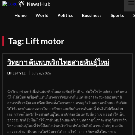
News
Hub
Home
World
Politics
Bussiness
Sports
Tag:
Lift motor
วิทยาฯ ค้นพบพริกไทยสายพันธุ์ใหม่
LIFESTYLE
July 6, 2026
นักวิทยาศาสตร์เพิ่งค้นพบพริกไทยสายพันธุ์ใหม่! น่าสนใจใช่ไหมล่ะ? การค้นพบ
นี้ไม่ได้เป็นแค่เรื่องตื่นเต้นในวงการวิจัยเท่านั้น แต่มันอาจจะส่งผลต่อรสชาติ
อาหารที่เราคุ้นเคย หรือแม้กระทั่งโอกาสทางเศรษฐกิจในอนาคตด้วยนะ ทีมวิจัย
ได้ใช้เวลากันพอสมควรในการศึกษาและยืนยันการค้นพบนี้ มันไม่ใช่เรื่องง่าย
เลย กว่าจะได้พริกไทยสายพันธุ์ใหม่มาสักต้นเนี่ย แต่สิ่งที่พวกเขาเจอทำให้เห็น
ว่าธรรมชาติยังมีอะไรให้เราค้นพบอีกเยอะจริงๆ บทความนี้เราจะมาดูกันว่าพริก
ไทยสายพันธุ์ใหม่ที่ว่านี้มีอะไรน่าสนใจบ้าง ทำไมมันถึงมีความสำคัญ และมัน
อาจจะเข้ามามีบทบาทในชีวิตเราได้อย่างไรบ้าง การค้นพบสิ่งใหม่ๆ ทาง