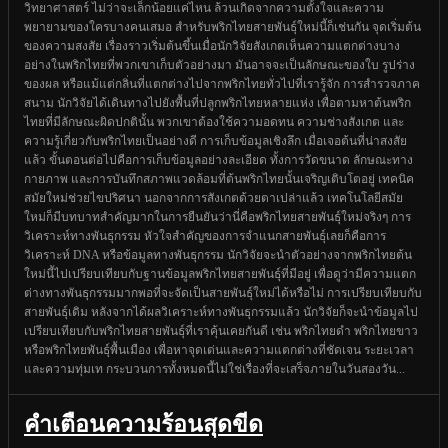
วิทยาศาสตร์ ไม่ว่าจะเล็กน้อยแค่ไหน ล้วนเกิดจากความตั้งใจและความ
พยายามของใครบางคนเสมอ สำหรับพริกไทยสายพันธุ์ใหม่นี้ก็เช่นกัน จุดเริ่มต้น
ของความสงสัย เรื่องราวเริ่มต้นขึ้นเมื่อนักวิจัยสังเกตเห็นความแตกต่างบาง
อย่างในพริกไทยที่พวกเขาเก็บตัวอย่างมา มันอาจจะเป็นลักษณะของใบ รูปร่าง
ของผล หรือแม้แต่กลิ่นที่แตกต่างไปจากพริกไทยทั่วไปที่เรารู้จัก การสำรวจภาค
สนาม นักวิจัยได้เดินทางไปยังพื้นที่ปลูกพริกไทยหลายแห่ง เพื่อตามหาต้นพริก
ไทยที่มีลักษณะผิดปกตินั้น พวกเขาต้องใช้ความอดทน ความช่างสังเกต และ
ความรู้เกี่ยวกับพริกไทยเป็นอย่างดี การเก็บข้อมูลเชิงลึก เมื่อเจอต้นที่น่าสงสัย
แล้ว ขั้นตอนต่อไปคือการเก็บข้อมูลอย่างละเอียด ทั้งการวัดขนาด ลักษณะทาง
กายภาพ และการบันทึกสภาพแวดล้อมที่ต้นพริกไทยนั้นเจริญเติบโตอยู่ เทคนิค
สมัยใหม่ช่วยไขปริศนา นอกจากการสังเกตด้วยตาเปล่าแล้ว เทคโนโลยีสมัย
ใหม่ก็มีบทบาทสำคัญมากในการยืนยันว่านี่คือพริกไทยสายพันธุ์ใหม่จริงๆ การ
วิเคราะห์ทางพันธุกรรม หัวใจสำคัญของการจำแนกสายพันธุ์เลยก็คือการ
วิเคราะห์ DNA หรือข้อมูลทางพันธุกรรม นักวิจัยจะนำตัวอย่างจากพริกไทยต้น
ใหม่นี้ไปเปรียบเทียบกับฐานข้อมูลพริกไทยสายพันธุ์ที่มีอยู่ เพื่อดูว่ามีความแตก
ต่างทางพันธุกรรมมากพอที่จะจัดเป็นสายพันธุ์ใหม่ได้หรือไม่ การเปรียบเทียบกับ
สายพันธุ์เดิม หลังจากได้ผลวิเคราะห์ทางพันธุกรรมแล้ว นักวิจัยก็จะนำข้อมูลไป
เปรียบเทียบกับพริกไทยสายพันธุ์ที่เราคุ้นเคยกันดี เช่น พริกไทยดำ พริกไทยขาว
หรือพริกไทยพันธุ์พื้นเมือง เพื่อหาจุดเด่นและความแตกต่างที่ชัดเจน ระยะเวลา
และความทุ่มเท กระบวนการทั้งหมดนี้ไม่ใช่เรื่องที่จะเสร็จภายในวันสองวัน...
คำเตือนความร้อนสุดขีด