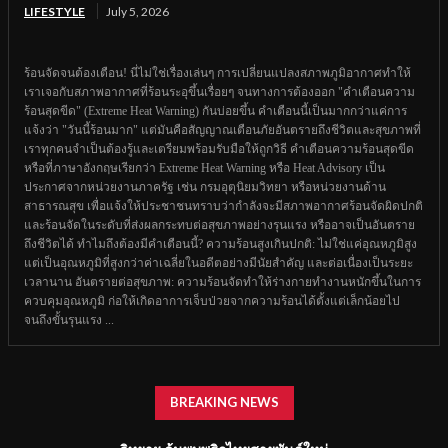
LIFESTYLE
July 5, 2026
ร้อนจัดจนต้องเตือน! นี่ไม่ใช่เรื่องเล่นๆ การเปลี่ยนแปลงสภาพภูมิอากาศทำให้
เราเจอกับสภาพอากาศที่ร้อนระอุขึ้นเรื่อยๆ จนทางการต้องออก "คำเตือนความ
ร้อนสุดขีด" (Extreme Heat Warning) กันบ่อยขึ้น คำเตือนนี้เป็นมากกว่าแค่การ
แจ้งว่า "วันนี้ร้อนมาก" แต่มันคือสัญญาณเตือนภัยอันตรายถึงชีวิตและสุขภาพที่
เราทุกคนจำเป็นต้องรู้และเตรียมพร้อมรับมือให้ถูกวิธี คำเตือนความร้อนสุดขีด
หรือที่ภาษาอังกฤษเรียกว่า Extreme Heat Warning หรือ Heat Advisory เป็น
ประกาศจากหน่วยงานภาครัฐ เช่น กรมอุตุนิยมวิทยา หรือหน่วยงานด้าน
สาธารณสุข เพื่อแจ้งให้ประชาชนทราบว่ากำลังจะมีสภาพอากาศร้อนจัดผิดปกติ
และร้อนจัดในระดับที่ส่งผลกระทบต่อสุขภาพอย่างรุนแรง หรืออาจเป็นอันตราย
ถึงชีวิตได้ ทำไมถึงต้องมีคำเตือนนี้? ความร้อนสูงเกินปกติ: ไม่ใช่แค่อุณหภูมิสูง
แต่เป็นอุณหภูมิที่สูงกว่าค่าเฉลี่ยในอดีตอย่างมีนัยสำคัญ และต่อเนื่องเป็นระยะ
เวลานาน อันตรายต่อสุขภาพ: ความร้อนจัดทำให้ร่างกายทำงานหนักขึ้นในการ
ควบคุมอุณหภูมิ ก่อให้เกิดอาการเจ็บป่วยจากความร้อนได้ตั้งแต่เล็กน้อยไป
จนถึงขั้นรุนแรง ...
BREAKING NEWS