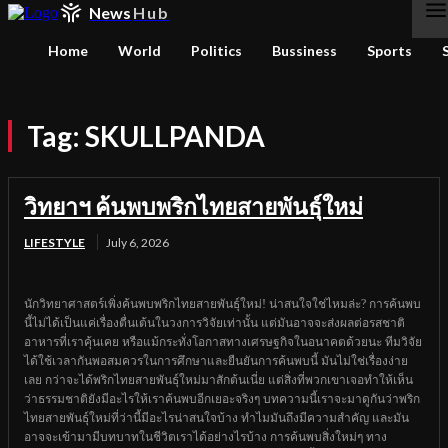
News
Hub
Home
World
Politics
Bussiness
Sports
Tag:
SKULLPANDA
วิทยาฯ ค้นพบพริกไทยสายพันธุ์ใหม่
LIFESTYLE
July 6, 2026
นักวิทยาศาสตร์เพิ่งค้นพบพริกไทยสายพันธุ์ใหม่! น่าสนใจใช่ไหมล่ะ? การค้นพบ
นี้ไม่ได้เป็นแค่เรื่องตื่นเต้นในวงการวิจัยเท่านั้น แต่มันอาจจะส่งผลต่อรสชาติ
อาหารที่เราคุ้นเคย หรือแม้กระทั่งโอกาสทางเศรษฐกิจในอนาคตด้วยนะ ทีมวิจัย
ได้ใช้เวลากันพอสมควรในการศึกษาและยืนยันการค้นพบนี้ มันไม่ใช่เรื่องง่าย
เลย กว่าจะได้พริกไทยสายพันธุ์ใหม่มาสักต้นเนี่ย แต่สิ่งที่พวกเขาเจอทำให้เห็น
ว่าธรรมชาติยังมีอะไรให้เราค้นพบอีกเยอะจริงๆ บทความนี้เราจะมาดูกันว่าพริก
ไทยสายพันธุ์ใหม่ที่ว่านี้มีอะไรน่าสนใจบ้าง ทำไมมันถึงมีความสำคัญ และมัน
อาจจะเข้ามามีบทบาทในชีวิตเราได้อย่างไรบ้าง การค้นพบสิ่งใหม่ๆ ทาง