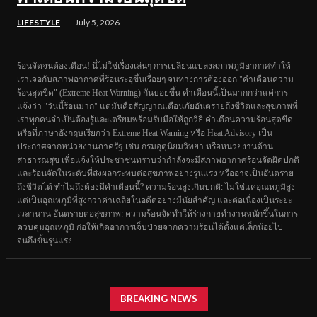
LIFESTYLE
July 5, 2026
ร้อนจัดจนต้องเตือน! นี่ไม่ใช่เรื่องเล่นๆ การเปลี่ยนแปลงสภาพภูมิอากาศทำให้
เราเจอกับสภาพอากาศที่ร้อนระอุขึ้นเรื่อยๆ จนทางการต้องออก "คำเตือนความ
ร้อนสุดขีด" (Extreme Heat Warning) กันบ่อยขึ้น คำเตือนนี้เป็นมากกว่าแค่การ
แจ้งว่า "วันนี้ร้อนมาก" แต่มันคือสัญญาณเตือนภัยอันตรายถึงชีวิตและสุขภาพที่
เราทุกคนจำเป็นต้องรู้และเตรียมพร้อมรับมือให้ถูกวิธี คำเตือนความร้อนสุดขีด
หรือที่ภาษาอังกฤษเรียกว่า Extreme Heat Warning หรือ Heat Advisory เป็น
ประกาศจากหน่วยงานภาครัฐ เช่น กรมอุตุนิยมวิทยา หรือหน่วยงานด้าน
สาธารณสุข เพื่อแจ้งให้ประชาชนทราบว่ากำลังจะมีสภาพอากาศร้อนจัดผิดปกติ
และร้อนจัดในระดับที่ส่งผลกระทบต่อสุขภาพอย่างรุนแรง หรืออาจเป็นอันตราย
ถึงชีวิตได้ ทำไมถึงต้องมีคำเตือนนี้? ความร้อนสูงเกินปกติ: ไม่ใช่แค่อุณหภูมิสูง
แต่เป็นอุณหภูมิที่สูงกว่าค่าเฉลี่ยในอดีตอย่างมีนัยสำคัญ และต่อเนื่องเป็นระยะ
เวลานาน อันตรายต่อสุขภาพ: ความร้อนจัดทำให้ร่างกายทำงานหนักขึ้นในการ
ควบคุมอุณหภูมิ ก่อให้เกิดอาการเจ็บป่วยจากความร้อนได้ตั้งแต่เล็กน้อยไป
จนถึงขั้นรุนแรง ...
BREAKING NEWS