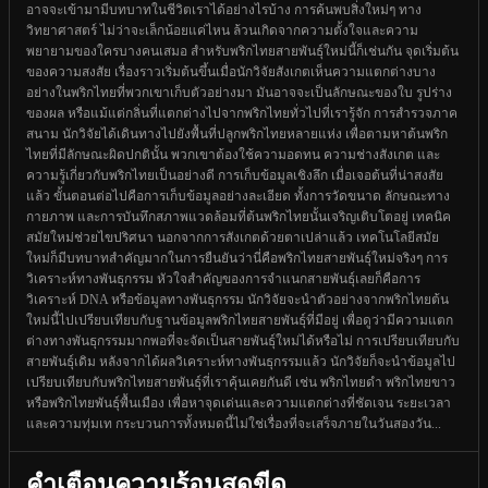
อาจจะเข้ามามีบทบาทในชีวิตเราได้อย่างไรบ้าง การค้นพบสิ่งใหม่ๆ ทาง
วิทยาศาสตร์ ไม่ว่าจะเล็กน้อยแค่ไหน ล้วนเกิดจากความตั้งใจและความ
พยายามของใครบางคนเสมอ สำหรับพริกไทยสายพันธุ์ใหม่นี้ก็เช่นกัน จุดเริ่มต้น
ของความสงสัย เรื่องราวเริ่มต้นขึ้นเมื่อนักวิจัยสังเกตเห็นความแตกต่างบาง
อย่างในพริกไทยที่พวกเขาเก็บตัวอย่างมา มันอาจจะเป็นลักษณะของใบ รูปร่าง
ของผล หรือแม้แต่กลิ่นที่แตกต่างไปจากพริกไทยทั่วไปที่เรารู้จัก การสำรวจภาค
สนาม นักวิจัยได้เดินทางไปยังพื้นที่ปลูกพริกไทยหลายแห่ง เพื่อตามหาต้นพริก
ไทยที่มีลักษณะผิดปกตินั้น พวกเขาต้องใช้ความอดทน ความช่างสังเกต และ
ความรู้เกี่ยวกับพริกไทยเป็นอย่างดี การเก็บข้อมูลเชิงลึก เมื่อเจอต้นที่น่าสงสัย
แล้ว ขั้นตอนต่อไปคือการเก็บข้อมูลอย่างละเอียด ทั้งการวัดขนาด ลักษณะทาง
กายภาพ และการบันทึกสภาพแวดล้อมที่ต้นพริกไทยนั้นเจริญเติบโตอยู่ เทคนิค
สมัยใหม่ช่วยไขปริศนา นอกจากการสังเกตด้วยตาเปล่าแล้ว เทคโนโลยีสมัย
ใหม่ก็มีบทบาทสำคัญมากในการยืนยันว่านี่คือพริกไทยสายพันธุ์ใหม่จริงๆ การ
วิเคราะห์ทางพันธุกรรม หัวใจสำคัญของการจำแนกสายพันธุ์เลยก็คือการ
วิเคราะห์ DNA หรือข้อมูลทางพันธุกรรม นักวิจัยจะนำตัวอย่างจากพริกไทยต้น
ใหม่นี้ไปเปรียบเทียบกับฐานข้อมูลพริกไทยสายพันธุ์ที่มีอยู่ เพื่อดูว่ามีความแตก
ต่างทางพันธุกรรมมากพอที่จะจัดเป็นสายพันธุ์ใหม่ได้หรือไม่ การเปรียบเทียบกับ
สายพันธุ์เดิม หลังจากได้ผลวิเคราะห์ทางพันธุกรรมแล้ว นักวิจัยก็จะนำข้อมูลไป
เปรียบเทียบกับพริกไทยสายพันธุ์ที่เราคุ้นเคยกันดี เช่น พริกไทยดำ พริกไทยขาว
หรือพริกไทยพันธุ์พื้นเมือง เพื่อหาจุดเด่นและความแตกต่างที่ชัดเจน ระยะเวลา
และความทุ่มเท กระบวนการทั้งหมดนี้ไม่ใช่เรื่องที่จะเสร็จภายในวันสองวัน...
คำเตือนความร้อนสุดขีด