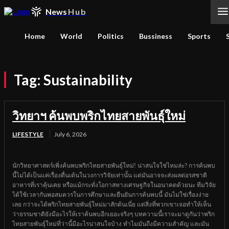
News
Hub
Home
World
Politics
Bussiness
Sports
Tag:
Sustainability
วิทยาฯ ค้นพบพริกไทยสายพันธุ์ใหม่
LIFESTYLE
July 6, 2026
นักวิทยาศาสตร์เพิ่งค้นพบพริกไทยสายพันธุ์ใหม่! น่าสนใจใช่ไหมล่ะ? การค้นพบ
นี้ไม่ได้เป็นแค่เรื่องตื่นเต้นในวงการวิจัยเท่านั้น แต่มันอาจจะส่งผลต่อรสชาติ
อาหารที่เราคุ้นเคย หรือแม้กระทั่งโอกาสทางเศรษฐกิจในอนาคตด้วยนะ ทีมวิจัย
ได้ใช้เวลากันพอสมควรในการศึกษาและยืนยันการค้นพบนี้ มันไม่ใช่เรื่องง่าย
เลย กว่าจะได้พริกไทยสายพันธุ์ใหม่มาสักต้นเนี่ย แต่สิ่งที่พวกเขาเจอทำให้เห็น
ว่าธรรมชาติยังมีอะไรให้เราค้นพบอีกเยอะจริงๆ บทความนี้เราจะมาดูกันว่าพริก
ไทยสายพันธุ์ใหม่ที่ว่านี้มีอะไรน่าสนใจบ้าง ทำไมมันถึงมีความสำคัญ และมัน