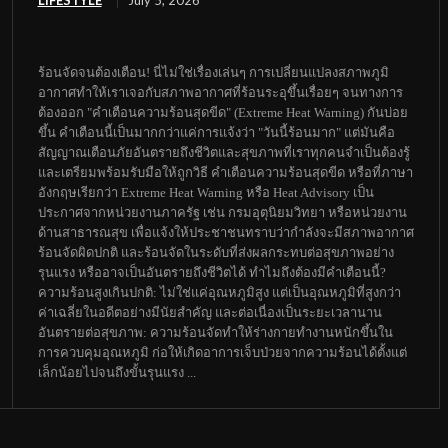
LIFESTYLE
July 5, 2026
ร้อนจัดจนต้องเตือน! นี่ไม่ใช่เรื่องเล่นๆ การเปลี่ยนแปลงสภาพภูมิ
อากาศทำให้เราเจอกับสภาพอากาศที่ร้อนระอุขึ้นเรื่อยๆ จนทางการ
ต้องออก "คำเตือนความร้อนสุดขีด" (Extreme Heat Warning) กันบ่อย
ขึ้น คำเตือนนี้เป็นมากกว่าแค่การแจ้งว่า "วันนี้ร้อนมาก" แต่มันคือ
สัญญาณเตือนภัยอันตรายถึงชีวิตและสุขภาพที่เราทุกคนจำเป็นต้องรู้
และเตรียมพร้อมรับมือให้ถูกวิธี คำเตือนความร้อนสุดขีด หรือที่ภาษา
อังกฤษเรียกว่า Extreme Heat Warning หรือ Heat Advisory เป็น
ประกาศจากหน่วยงานภาครัฐ เช่น กรมอุตุนิยมวิทยา หรือหน่วยงาน
ด้านสาธารณสุข เพื่อแจ้งให้ประชาชนทราบว่ากำลังจะมีสภาพอากาศ
ร้อนจัดผิดปกติ และร้อนจัดในระดับที่ส่งผลกระทบต่อสุขภาพอย่าง
รุนแรง หรืออาจเป็นอันตรายถึงชีวิตได้ ทำไมถึงต้องมีคำเตือนนี้?
ความร้อนสูงเกินปกติ: ไม่ใช่แค่อุณหภูมิสูง แต่เป็นอุณหภูมิที่สูงกว่า
ค่าเฉลี่ยในอดีตอย่างมีนัยสำคัญ และต่อเนื่องเป็นระยะเวลานาน
อันตรายต่อสุขภาพ: ความร้อนจัดทำให้ร่างกายทำงานหนักขึ้นใน
การควบคุมอุณหภูมิ ก่อให้เกิดอาการเจ็บป่วยจากความร้อนได้ตั้งแต่
เล็กน้อยไปจนถึงขั้นรุนแรง ...