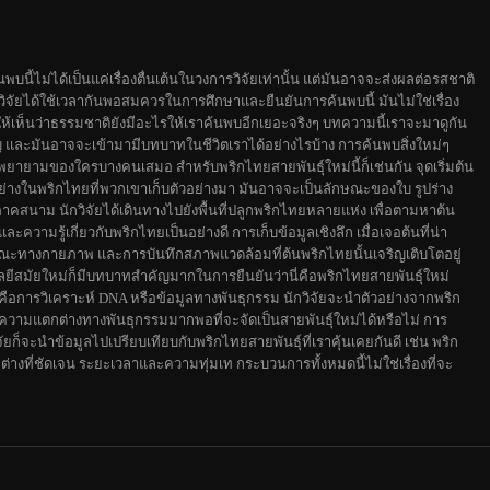
นี้ไม่ได้เป็นแค่เรื่องตื่นเต้นในวงการวิจัยเท่านั้น แต่มันอาจจะส่งผลต่อรสชาติ
จัยได้ใช้เวลากันพอสมควรในการศึกษาและยืนยันการค้นพบนี้ มันไม่ใช่เรื่อง
ทำให้เห็นว่าธรรมชาติยังมีอะไรให้เราค้นพบอีกเยอะจริงๆ บทความนี้เราจะมาดูกัน
ัญ และมันอาจจะเข้ามามีบทบาทในชีวิตเราได้อย่างไรบ้าง การค้นพบสิ่งใหม่ๆ
ยายามของใครบางคนเสมอ สำหรับพริกไทยสายพันธุ์ใหม่นี้ก็เช่นกัน จุดเริ่มต้น
งอย่างในพริกไทยที่พวกเขาเก็บตัวอย่างมา มันอาจจะเป็นลักษณะของใบ รูปร่าง
ภาคสนาม นักวิจัยได้เดินทางไปยังพื้นที่ปลูกพริกไทยหลายแห่ง เพื่อตามหาต้น
วามรู้เกี่ยวกับพริกไทยเป็นอย่างดี การเก็บข้อมูลเชิงลึก เมื่อเจอต้นที่น่า
ักษณะทางกายภาพ และการบันทึกสภาพแวดล้อมที่ต้นพริกไทยนั้นเจริญเติบโตอยู่
ีสมัยใหม่ก็มีบทบาทสำคัญมากในการยืนยันว่านี่คือพริกไทยสายพันธุ์ใหม่
ือการวิเคราะห์ DNA หรือข้อมูลทางพันธุกรรม นักวิจัยจะนำตัวอย่างจากพริก
ว่ามีความแตกต่างทางพันธุกรรมมากพอที่จะจัดเป็นสายพันธุ์ใหม่ได้หรือไม่ การ
ัยก็จะนำข้อมูลไปเปรียบเทียบกับพริกไทยสายพันธุ์ที่เราคุ้นเคยกันดี เช่น พริก
างที่ชัดเจน ระยะเวลาและความทุ่มเท กระบวนการทั้งหมดนี้ไม่ใช่เรื่องที่จะ