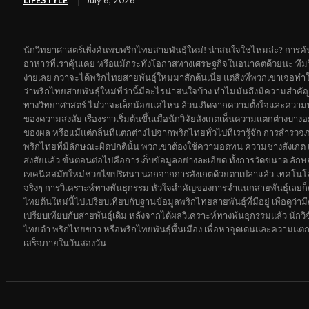
LIFESTYLE
July 6, 2026
นักวิทยาศาสตร์เพิ่งค้นพบพริกไทยสายพันธุ์ใหม่! น่าสนใจใช่ไหมล่ะ? การค้นพบ
อาหารที่เราคุ้นเคย หรือแม้กระทั่งโอกาสทางเศรษฐกิจในอนาคตด้วยนะ ทีมวิ
ง่ายเลย กว่าจะได้พริกไทยสายพันธุ์ใหม่มาสักต้นเนี่ย แต่สิ่งที่พวกเขาเจอ
ว่าพริกไทยสายพันธุ์ใหม่ที่ว่านี้มีอะไรน่าสนใจบ้าง ทำไมมันถึงมีความสำค
ทางวิทยาศาสตร์ ไม่ว่าจะเล็กน้อยแค่ไหน ล้วนเกิดจากความตั้งใจและความพ
ของความสงสัย เรื่องราวเริ่มต้นขึ้นเมื่อนักวิจัยสังเกตเห็นความแตกต่างบา
ของผล หรือแม้แต่กลิ่นที่แตกต่างไปจากพริกไทยทั่วไปที่เรารู้จัก การสำรวจ
พริกไทยที่มีลักษณะผิดปกตินั้น พวกเขาต้องใช้ความอดทน ความช่างสังเกต และค
สงสัยแล้ว ขั้นตอนต่อไปคือการเก็บข้อมูลอย่างละเอียด ทั้งการวัดขนาด ล
เทคนิคสมัยใหม่ช่วยไขปริศนา นอกจากการสังเกตด้วยตาเปล่าแล้ว เทคโนโลย
จริงๆ การวิเคราะห์ทางพันธุกรรม หัวใจสำคัญของการจำแนกสายพันธุ์เลยก็ค
ไทยต้นใหม่นี้ไปเปรียบเทียบกับฐานข้อมูลพริกไทยสายพันธุ์ที่มีอยู่ เพื่อดู
เปรียบเทียบกับสายพันธุ์เดิม หลังจากได้ผลวิเคราะห์ทางพันธุกรรมแล้ว นักวิจ
ไทยดำ พริกไทยขาว หรือพริกไทยพันธุ์พื้นเมือง เพื่อหาจุดเด่นและความแตกต่
เสร็จภายในวันสองวัน...