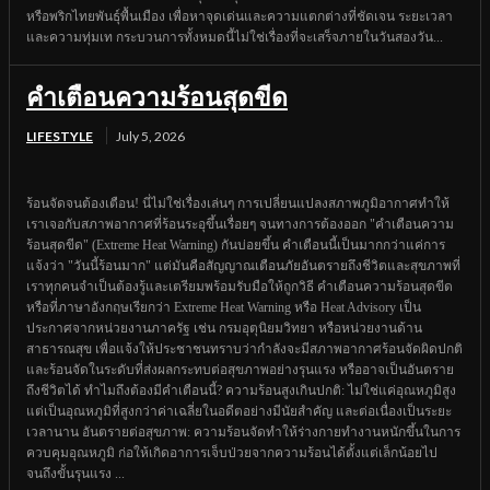
หรือพริกไทยพันธุ์พื้นเมือง เพื่อหาจุดเด่นและความแตกต่างที่ชัดเจน ระยะเวลา
และความทุ่มเท กระบวนการทั้งหมดนี้ไม่ใช่เรื่องที่จะเสร็จภายในวันสองวัน...
คำเตือนความร้อนสุดขีด
LIFESTYLE
July 5, 2026
ร้อนจัดจนต้องเตือน! นี่ไม่ใช่เรื่องเล่นๆ การเปลี่ยนแปลงสภาพภูมิอากาศทำให้
เราเจอกับสภาพอากาศที่ร้อนระอุขึ้นเรื่อยๆ จนทางการต้องออก "คำเตือนความ
ร้อนสุดขีด" (Extreme Heat Warning) กันบ่อยขึ้น คำเตือนนี้เป็นมากกว่าแค่การ
แจ้งว่า "วันนี้ร้อนมาก" แต่มันคือสัญญาณเตือนภัยอันตรายถึงชีวิตและสุขภาพที่
เราทุกคนจำเป็นต้องรู้และเตรียมพร้อมรับมือให้ถูกวิธี คำเตือนความร้อนสุดขีด
หรือที่ภาษาอังกฤษเรียกว่า Extreme Heat Warning หรือ Heat Advisory เป็น
ประกาศจากหน่วยงานภาครัฐ เช่น กรมอุตุนิยมวิทยา หรือหน่วยงานด้าน
สาธารณสุข เพื่อแจ้งให้ประชาชนทราบว่ากำลังจะมีสภาพอากาศร้อนจัดผิดปกติ
และร้อนจัดในระดับที่ส่งผลกระทบต่อสุขภาพอย่างรุนแรง หรืออาจเป็นอันตราย
ถึงชีวิตได้ ทำไมถึงต้องมีคำเตือนนี้? ความร้อนสูงเกินปกติ: ไม่ใช่แค่อุณหภูมิสูง
แต่เป็นอุณหภูมิที่สูงกว่าค่าเฉลี่ยในอดีตอย่างมีนัยสำคัญ และต่อเนื่องเป็นระยะ
เวลานาน อันตรายต่อสุขภาพ: ความร้อนจัดทำให้ร่างกายทำงานหนักขึ้นในการ
ควบคุมอุณหภูมิ ก่อให้เกิดอาการเจ็บป่วยจากความร้อนได้ตั้งแต่เล็กน้อยไป
จนถึงขั้นรุนแรง ...