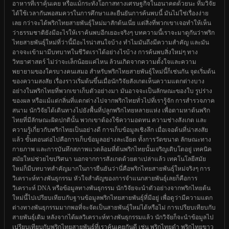
อาหารที่เราคุ้นเคย หรือแม้กระทั่งโอกาสทางเศรษฐกิจในอนาคตด้วยนะ ทีมวิจัย
ได้ใช้เวลากันพอสมควรในการศึกษาและยืนยันการค้นพบนี้ มันไม่ใช่เรื่องง่าย
เลย กว่าจะได้พริกไทยสายพันธุ์ใหม่มาสักต้นเนี่ย แต่สิ่งที่พวกเขาเจอทำให้เห็น
ว่าธรรมชาติยังมีอะไรให้เราค้นพบอีกเยอะจริงๆ บทความนี้เราจะมาดูกันว่าพริก
ไทยสายพันธุ์ใหม่ที่ว่านี้มีอะไรน่าสนใจบ้าง ทำไมมันถึงมีความสำคัญ และมัน
อาจจะเข้ามามีบทบาทในชีวิตเราได้อย่างไรบ้าง การค้นพบสิ่งใหม่ๆ ทาง
วิทยาศาสตร์ ไม่ว่าจะเล็กน้อยแค่ไหน ล้วนเกิดจากความตั้งใจและความ
พยายามของใครบางคนเสมอ สำหรับพริกไทยสายพันธุ์ใหม่นี้ก็เช่นกัน จุดเริ่มต้น
ของความสงสัย เรื่องราวเริ่มต้นขึ้นเมื่อนักวิจัยสังเกตเห็นความแตกต่างบาง
อย่างในพริกไทยที่พวกเขาเก็บตัวอย่างมา มันอาจจะเป็นลักษณะของใบ รูปร่าง
ของผล หรือแม้แต่กลิ่นที่แตกต่างไปจากพริกไทยทั่วไปที่เรารู้จัก การสำรวจภาค
สนาม นักวิจัยได้เดินทางไปยังพื้นที่ปลูกพริกไทยหลายแห่ง เพื่อตามหาต้นพริก
ไทยที่มีลักษณะผิดปกตินั้น พวกเขาต้องใช้ความอดทน ความช่างสังเกต และ
ความรู้เกี่ยวกับพริกไทยเป็นอย่างดี การเก็บข้อมูลเชิงลึก เมื่อเจอต้นที่น่าสงสัย
แล้ว ขั้นตอนต่อไปคือการเก็บข้อมูลอย่างละเอียด ทั้งการวัดขนาด ลักษณะทาง
กายภาพ และการบันทึกสภาพแวดล้อมที่ต้นพริกไทยนั้นเจริญเติบโตอยู่ เทคนิค
สมัยใหม่ช่วยไขปริศนา นอกจากการสังเกตด้วยตาเปล่าแล้ว เทคโนโลยีสมัย
ใหม่ก็มีบทบาทสำคัญมากในการยืนยันว่านี่คือพริกไทยสายพันธุ์ใหม่จริงๆ การ
วิเคราะห์ทางพันธุกรรม หัวใจสำคัญของการจำแนกสายพันธุ์เลยก็คือการ
วิเคราะห์ DNA หรือข้อมูลทางพันธุกรรม นักวิจัยจะนำตัวอย่างจากพริกไทยต้น
ใหม่นี้ไปเปรียบเทียบกับฐานข้อมูลพริกไทยสายพันธุ์ที่มีอยู่ เพื่อดูว่ามีความแตก
ต่างทางพันธุกรรมมากพอที่จะจัดเป็นสายพันธุ์ใหม่ได้หรือไม่ การเปรียบเทียบกับ
สายพันธุ์เดิม หลังจากได้ผลวิเคราะห์ทางพันธุกรรมแล้ว นักวิจัยก็จะนำข้อมูลไป
เปรียบเทียบกับพริกไทยสายพันธุ์ที่เราคุ้นเคยกันดี เช่น พริกไทยดำ พริกไทยขาว