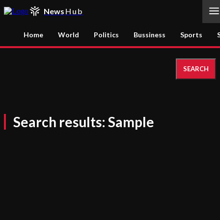
News
Hub
Home
World
Politics
Bussiness
Sports
SEARCH
Search results:
Sample