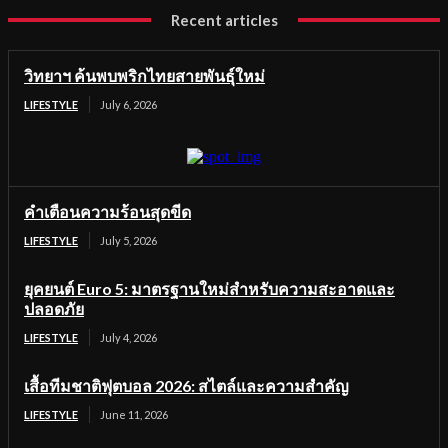
Recent articles
วิทยาฯ ค้นพบพริกไทยสายพันธุ์ใหม่
LIFESTYLE
July 6, 2026
คำเตือนความร้อนสุดขีด
LIFESTYLE
July 5, 2026
ยุคยนต์ Euro 5: มาตรฐานใหม่สำหรับความสะอาดและ
ปลอดภัย
LIFESTYLE
July 4, 2026
เสื้อทีมชาติฟุตบอล 2026: สไตล์และความสำคัญ
LIFESTYLE
June 11, 2026