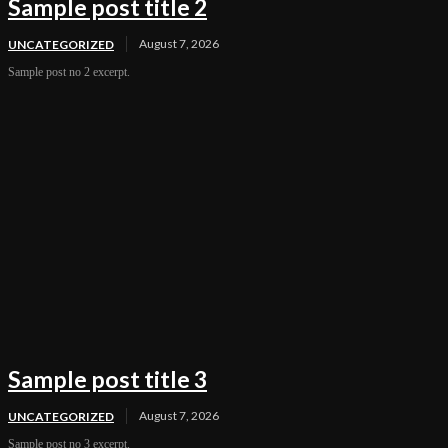
Sample post title 2
August 7, 2026
UNCATEGORIZED
Sample post no 2 excerpt.
Sample post title 3
August 7, 2026
UNCATEGORIZED
Sample post no 3 excerpt.