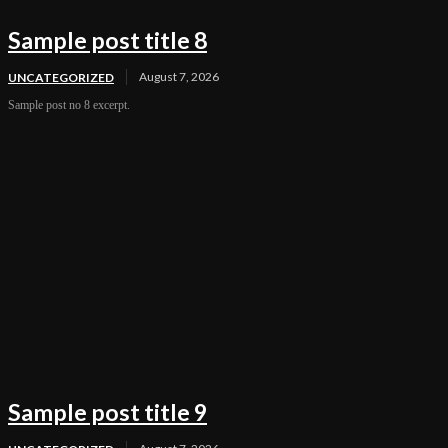
Sample post title 8
August 7, 2026
UNCATEGORIZED
Sample post no 8 excerpt.
Sample post title 9