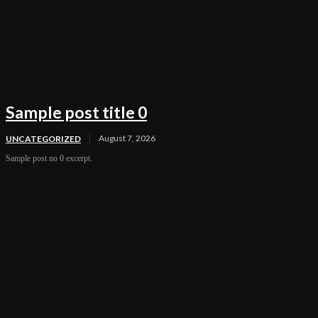
Sample post title 0
August 7, 2026
UNCATEGORIZED
Sample post no 0 excerpt.