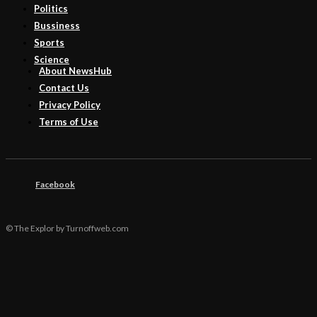
Politics
Bussiness
Sports
Science
About NewsHub
Contact Us
Privacy Policy
Terms of Use
Facebook
© The Explor by Turnoffweb.com