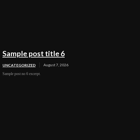
Sample post title 6
August 7, 2026
UNCATEGORIZED
Sample post no 6 excerpt.