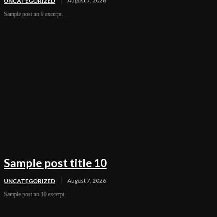
August 7, 2026
UNCATEGORIZED
Sample post no 9 excerpt.
Sample post title 10
August 7, 2026
UNCATEGORIZED
Sample post no 10 excerpt.