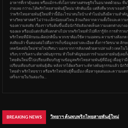
อาหารที่เราคุ้นเคย หรือแม้กระทั่งโอกาสทางเศรษฐกิจในอนาคตด้วยนะ ทีมวิ
ง่ายเลย กว่าจะได้พริกไทยสายพันธุ์ใหม่มาสักต้นเนี่ย แต่สิ่งที่พวกเขาเจอ
ว่าพริกไทยสายพันธุ์ใหม่ที่ว่านี้มีอะไรน่าสนใจบ้าง ทำไมมันถึงมีความสำค
ทางวิทยาศาสตร์ ไม่ว่าจะเล็กน้อยแค่ไหน ล้วนเกิดจากความตั้งใจและความพ
ของความสงสัย เรื่องราวเริ่มต้นขึ้นเมื่อนักวิจัยสังเกตเห็นความแตกต่างบา
ของผล หรือแม้แต่กลิ่นที่แตกต่างไปจากพริกไทยทั่วไปที่เรารู้จัก การสำรวจ
พริกไทยที่มีลักษณะผิดปกตินั้น พวกเขาต้องใช้ความอดทน ความช่างสังเกต และค
สงสัยแล้ว ขั้นตอนต่อไปคือการเก็บข้อมูลอย่างละเอียด ทั้งการวัดขนาด ล
เทคนิคสมัยใหม่ช่วยไขปริศนา นอกจากการสังเกตด้วยตาเปล่าแล้ว เทคโนโลย
จริงๆ การวิเคราะห์ทางพันธุกรรม หัวใจสำคัญของการจำแนกสายพันธุ์เลยก็ค
ไทยต้นใหม่นี้ไปเปรียบเทียบกับฐานข้อมูลพริกไทยสายพันธุ์ที่มีอยู่ เพื่อดู
เปรียบเทียบกับสายพันธุ์เดิม หลังจากได้ผลวิเคราะห์ทางพันธุกรรมแล้ว นักวิจ
ไทยดำ พริกไทยขาว หรือพริกไทยพันธุ์พื้นเมือง เพื่อหาจุดเด่นและความแตกต่
เสร็จภายในวันสองวัน...
วิทยาฯ ค้นพบพริกไทยสายพันธุ์ใหม่
BREAKING NEWS