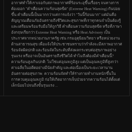
อากาศทำให้เราเจอกับสภาพอากาศที่ร้อนระอุขึ้นเรื่อยๆ จนทางการ
ต้องออก "คำเตือนความร้อนสุดขีด" (Extreme Heat Warning) กันบ่อย
ขึ้น คำเตือนนี้เป็นมากกว่าแค่การแจ้งว่า "วันนี้ร้อนมาก" แต่มันคือ
สัญญาณเตือนภัยอันตรายถึงชีวิตและสุขภาพที่เราทุกคนจำเป็นต้องรู้
และเตรียมพร้อมรับมือให้ถูกวิธี คำเตือนความร้อนสุดขีด หรือที่ภาษา
อังกฤษเรียกว่า Extreme Heat Warning หรือ Heat Advisory เป็น
ประกาศจากหน่วยงานภาครัฐ เช่น กรมอุตุนิยมวิทยา หรือหน่วยงาน
ด้านสาธารณสุข เพื่อแจ้งให้ประชาชนทราบว่ากำลังจะมีสภาพอากาศ
ร้อนจัดผิดปกติ และร้อนจัดในระดับที่ส่งผลกระทบต่อสุขภาพอย่าง
รุนแรง หรืออาจเป็นอันตรายถึงชีวิตได้ ทำไมถึงต้องมีคำเตือนนี้?
ความร้อนสูงเกินปกติ: ไม่ใช่แค่อุณหภูมิสูง แต่เป็นอุณหภูมิที่สูงกว่า
ค่าเฉลี่ยในอดีตอย่างมีนัยสำคัญ และต่อเนื่องเป็นระยะเวลานาน
อันตรายต่อสุขภาพ: ความร้อนจัดทำให้ร่างกายทำงานหนักขึ้นใน
การควบคุมอุณหภูมิ ก่อให้เกิดอาการเจ็บป่วยจากความร้อนได้ตั้งแต่
เล็กน้อยไปจนถึงขั้นรุนแรง ...