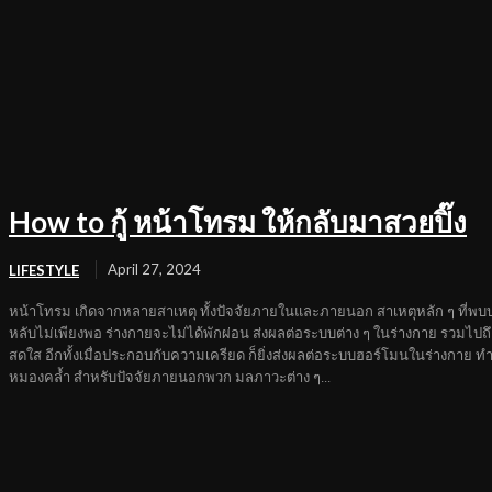
How to กู้ หน้าโทรม ให้กลับมาสวยปิ๊ง
April 27, 2024
LIFESTYLE
หน้าโทรม เกิดจากหลายสาเหตุ ทั้งปัจจัยภายในและภายนอก สาเหตุหลัก ๆ ที่พบ
หลับไม่เพียงพอ ร่างกายจะไม่ได้พักผ่อน ส่งผลต่อระบบต่าง ๆ ในร่างกาย รวมไปถึง
สดใส อีกทั้งเมื่อประกอบกับความเครียด ก็ยิ่งส่งผลต่อระบบฮอร์โมนในร่างกาย ทำใ
หมองคล้ำ สำหรับปัจจัยภายนอกพวก มลภาวะต่าง ๆ...