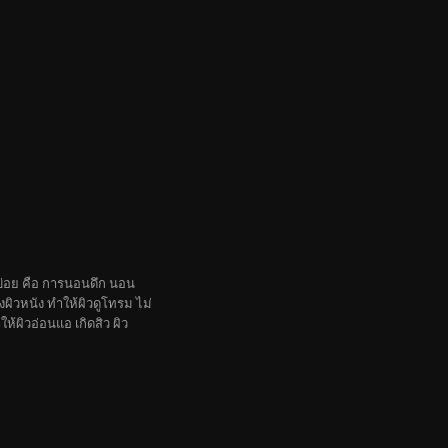
บ่อย คือ การนอนดึก นอน
ผิวหนัง ทำให้ผิวดูโทรม ไม่
ห้ผิวอ่อนแอ เกิดสิว ผิว