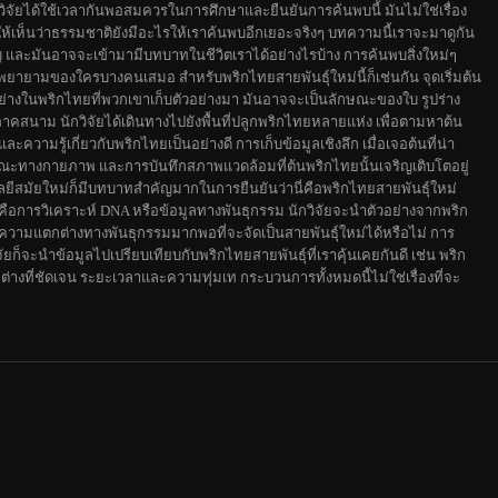
จัยได้ใช้เวลากันพอสมควรในการศึกษาและยืนยันการค้นพบนี้ มันไม่ใช่เรื่อง
ทำให้เห็นว่าธรรมชาติยังมีอะไรให้เราค้นพบอีกเยอะจริงๆ บทความนี้เราจะมาดูกัน
ัญ และมันอาจจะเข้ามามีบทบาทในชีวิตเราได้อย่างไรบ้าง การค้นพบสิ่งใหม่ๆ
ยายามของใครบางคนเสมอ สำหรับพริกไทยสายพันธุ์ใหม่นี้ก็เช่นกัน จุดเริ่มต้น
งอย่างในพริกไทยที่พวกเขาเก็บตัวอย่างมา มันอาจจะเป็นลักษณะของใบ รูปร่าง
ภาคสนาม นักวิจัยได้เดินทางไปยังพื้นที่ปลูกพริกไทยหลายแห่ง เพื่อตามหาต้น
วามรู้เกี่ยวกับพริกไทยเป็นอย่างดี การเก็บข้อมูลเชิงลึก เมื่อเจอต้นที่น่า
ักษณะทางกายภาพ และการบันทึกสภาพแวดล้อมที่ต้นพริกไทยนั้นเจริญเติบโตอยู่
ีสมัยใหม่ก็มีบทบาทสำคัญมากในการยืนยันว่านี่คือพริกไทยสายพันธุ์ใหม่
ือการวิเคราะห์ DNA หรือข้อมูลทางพันธุกรรม นักวิจัยจะนำตัวอย่างจากพริก
ว่ามีความแตกต่างทางพันธุกรรมมากพอที่จะจัดเป็นสายพันธุ์ใหม่ได้หรือไม่ การ
ัยก็จะนำข้อมูลไปเปรียบเทียบกับพริกไทยสายพันธุ์ที่เราคุ้นเคยกันดี เช่น พริก
างที่ชัดเจน ระยะเวลาและความทุ่มเท กระบวนการทั้งหมดนี้ไม่ใช่เรื่องที่จะ