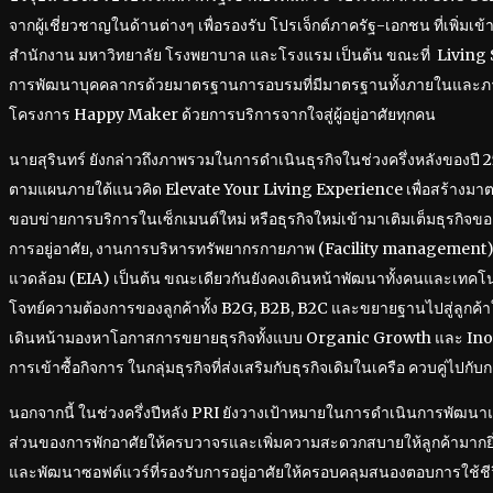
จากผู้เชี่ยวชาญในด้านต่างๆ เพื่อรองรับ โปรเจ็กต์ภาครัฐ-เอกชน ที่เพิ่มเ
สำนักงาน มหาวิทยาลัย โรงพยาบาล และโรงแรม เป็นต้น ขณะที่ Living Ser
การพัฒนาบุคคลากรด้วยมาตรฐานการอบรมที่มีมาตรฐานทั้งภายในและภา
โครงการ Happy Maker ด้วยการบริการจากใจสู่ผู้อยู่อาศัยทุกคน
นายสุรินทร์ ยังกล่าวถึงภาพรวมในการดำเนินธุรกิจในช่วงครึ่งหลังของปี 25
ตามแผนภายใต้แนวคิด Elevate Your Living Experience เพื่อสร้างมาตร
ขอบข่ายการบริการในเซ็กเมนต์ใหม่ หรือธุรกิจใหม่เข้ามาเติมเต็มธุรกิจข
การอยู่อาศัย, งานการบริหารทรัพยากรกายภาพ (Facility management) 
แวดล้อม (EIA) เป็นต้น ขณะเดียวกันยังคงเดินหน้าพัฒนาทั้งคนและเทคโนโลย
โจทย์ความต้องการของลูกค้าทั้ง B2G, B2B, B2C และขยายฐานไปสู่ลูกค้าใหม่
เดินหน้ามองหาโอกาสการขยายธุรกิจทั้งแบบ Organic Growth และ Ino
การเข้าซื้อกิจการ ในกลุ่มธุรกิจที่ส่งเสริมกับธุรกิจเดิมในเครือ ควบคู่ไปก
นอกจากนี้ ในช่วงครึ่งปีหลัง PRI ยังวางเป้าหมายในการดำเนินการพัฒน
ส่วนของการพักอาศัยให้ครบวาจรและเพิ่มความสะดวกสบายให้ลูกค้ามากยิ่
และพัฒนาซอฟต์แวร์ที่รองรับการอยู่อาศัยให้ครอบคลุมสนองตอบการใช้ชีว