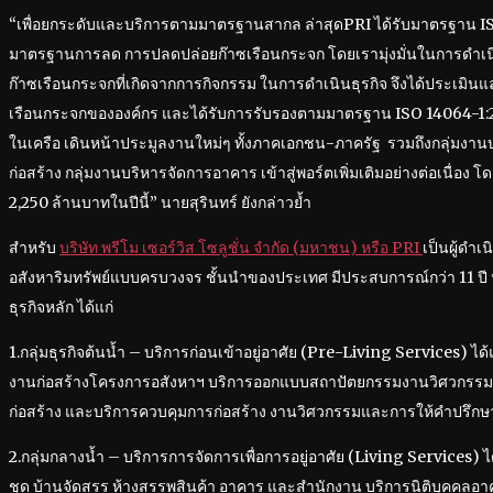
“เพื่อยกระดับและบริการตามมาตรฐานสากล ล่าสุดPRI ได้รับมาตรฐาน ISO
มาตรฐานการลด การปลดปล่อยก๊าซเรือนกระจก โดยเรามุ่งมั่นในการดำเน
ก๊าซเรือนกระจกที่เกิดจากการกิจกรรม ในการดำเนินธุรกิจ จึงได้ประเมิ
เรือนกระจกขององค์กร และได้รับการรับรองตามมาตรฐาน ISO 14064-1:20
ในเครือ เดินหน้าประมูลงานใหม่ๆ ทั้งภาคเอกชน-ภาครัฐ รวมถึงกลุ่มงานบ
ก่อสร้าง กลุ่มงานบริหารจัดการอาคาร เข้าสู่พอร์ตเพิ่มเติมอย่างต่อเนื่อง โ
2,250 ล้านบาทในปีนี้” นายสุรินทร์ ยังกล่าวย้ำ
สำหรับ
บริษัท พรีโม เซอร์วิส โซลูชั่น จำกัด (มหาชน) หรือ PRI
เป็นผู้ดำเน
อสังหาริมทรัพย์แบบครบวงจร ชั้นนำของประเทศ มีประสบการณ์กว่า 11 ปี ปัจ
ธุรกิจหลัก ได้แก่
1.กลุ่มธุรกิจต้นน้ำ – บริการก่อนเข้าอยู่อาศัย (Pre-Living Services) ไ
งานก่อสร้างโครงการอสังหาฯ บริการออกแบบสถาปัตยกรรมงานวิศวกรรม
ก่อสร้าง และบริการควบคุมการก่อสร้าง งานวิศวกรรมและการให้คำปรึก
2.กลุ่มกลางน้ำ – บริการการจัดการเพื่อการอยู่อาศัย (Living Services) 
ชุด บ้านจัดสรร ห้างสรรพสินค้า อาคาร และสำนักงาน บริการนิติบุคคลอาค