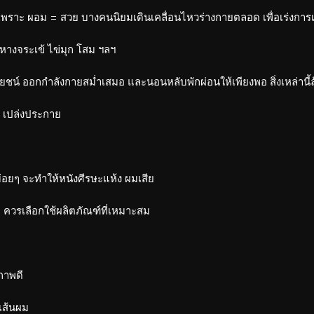
าก เพราะ ผอม = สวย บางคนนิยมเดินเคลื่อนไหวร่างกายตลอด เพื่อเร่งก
นหางจระเข้ ไข่มุก โสม ฯลฯ
์ ออกกำลังกายสม่ำเสมอ และนอนหลับพักผ่อนให้เพียงพอ สิ่งเหล่านี้ล้
ใส เปล่งประกาย
่อยๆ จะทำให้หนังศีรษะแห้ง ผมเสีย
 ควรเลือกใช้ผลิตภัณฑ์ที่เหมาะสม
ขภาพดี
ยเส้นผม