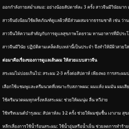
ออกกำลังกายสม่ำเสมอ: อย่างน้อยสัปดาห์ละ 3 ครั้ง สาวจีนมีวินัยม
สาวจีนยังนิยมใช้ผลิตภัณฑ์ดูแลผิวที่มีส่วนผสมจากธรรมชาติ เช่น ว่า
สาวจีนให้ความสำคัญกับการดูแลสุขภาพโดยรวม ทานอาหารที่มีประโยชน
สาวจีนมีวินัย ปฏิบัติตามเคล็ดลับเหล่านี้เป็นประจำ จึงทำให้มีผิวสวย
ต่อมาคือเรื่องของการดูแลเส้นผม ให้สวยแบบสาวจีน
สระผมไม่บ่อยเกินไป: สระผม 2-3 ครั้งต่อสัปดาห์ เพียงพอ การสระผมบ
เลือกใช้แชมพูและครีมนวดที่เหมาะกับสภาพผม: ผมแห้ง ผมมัน ผมเสีย
ใช้ครีมนวดผมทุกครั้งหลังสระผม: ช่วยให้ผมนุ่ม ลื่น หวีง่าย
ใช้ทรีทเมนต์บำรุงผม: สัปดาห์ละ 1-2 ครั้ง ช่วยให้ผมชุ่มชื้น เงางาม สุ
หลีกเลี่ยงการใช้น้ำร้อนสระผม: ใช้น้ำอุ่นหรือน้ำเย็น ช่วยลดการทำร้า