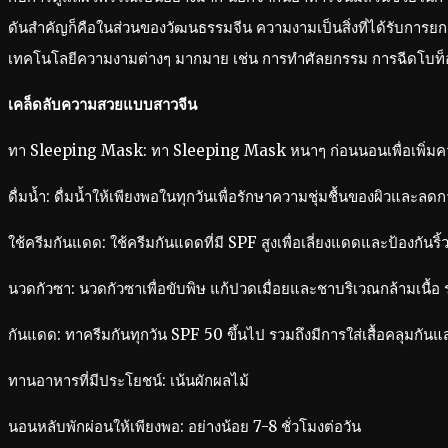
ดันสำคัญก็คือในส่วนของวัฒนธรรมจีน ความงามเป็นสิ่งที่ได้รับการยกย่
เทคโนโลยีความงามต่างๆ มากมาย เช่น การทำศัลยกรรม การฉีดโบท็อกซ์ 
เคล็ดลับความสวยแบบสาวจีน
ทา Sleeping Mask: ทา Sleeping Mask หนาๆ ก่อนนอนเพื่อเพิ่มความ
ดื่มน้ำ: ดื่มน้ำให้เพียงพอในทุกวันเพื่อรักษาความชุ่มชื้นของผิวและล
ใช้ครีมกันแดด: ใช้ครีมกันแดดที่มี SPF สูงเพื่อเลี่ยงแดดและป้องกันริ
นวดกัวซา: นวดกัวซาเพื่อขับพิษ แก้ปวดเมื่อยและชาบริเวณกล้ามเนื้อ ร
กันแดด: ทาครีมกันทุกวัน SPF 50 ขึ้นไป รวมถึงมีการใส่เสื้อคลุมกันแส
ทานอาหารที่มีประโยชน์: เน้นผักผลไม้
นอนหลับพักผ่อนให้เพียงพอ: อย่างน้อย 7-8 ชั่วโมงต่อวัน