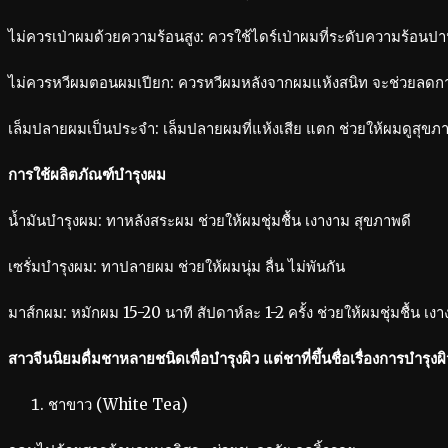
ไม่ควรเป่าผมด้วยความร้อนสูง: ควรใช้ไดร์เป่าผมที่ระดับความร้อนปา
ไม่ควรหวีผมตอนผมเปียก: ควรหวีผมหลังจากผมแห้งสนิท จะช่วยลดก
เล็มปลายผมเป็นประจำ: เล็มปลายผมที่แห้งเสีย แตก ช่วยให้ผมดูสุขภาพ
การใช้ผลิตภัณฑ์บำรุงผม
น้ำมันบำรุงผม: ทาหลังสระผม ช่วยให้ผมชุ่มชื้น เงางาม สุขภาพดี
เซรั่มบำรุงผม: ทาปลายผม ช่วยให้ผมนุ่ม ลื่น ไม่พันกัน
มาส์กผม: หมักผม 15-20 นาที สัปดาห์ละ 1-2 ครั้ง ช่วยให้ผมชุ่มชื้น เง
สาวจีนนิยมดื่มชาหลายชนิดเพื่อบำรุงผิว
แต่ชาที่ขึ้นชื่อเรื่องการบำรุง
ชาขาว (White Tea)