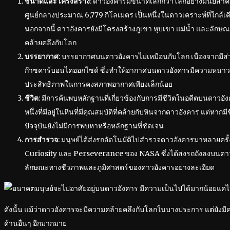
ขนาดและโครงสร้าง
: ดาวอังคารมีขนาดเล็กกว่าโลกอย่างมีนัยสำค
ศูนย์กลางประมาณ 6,779 กิโลเมตร เป็นหนึ่งในดาวเคราะห์ที่ใกล้เค
นอกจากนี้ ดาวอังคารยังมีโครงสร้างภูเขา หุบเขา แม่น้ำ และลักษณะภ
คล้ายคลึงกับโลก
บรรยากาศ
: บรรยากาศบนดาวอังคารไม่เหมือนกับโลก เนื่องจากมี
ก๊าซคาร์บอนไดออกไซด์ ซึ่งทำให้อากาศบนดาวอังคารมีความหนา
ประสิทธิภาพในการคงสภาพอากาศเพียงเล็กน้อย
ชีวิต
: มีการค้นพบหลักฐานที่เกี่ยวข้องกับการมีชีวิตในอดีตบนดาวอัง
หนึ่งที่มีอยู่ในหินที่มีคุณสมบัติที่คล้ายกับหินจากดาวอังคาร แต่หา
ปัจจุบันยังไม่มีการพบหาหรือหลักฐานที่ชัดเจน
การสำรวจ
: มนุษย์ได้ส่งรถอัตโนมัติไปสำรวจดาวอังคารมาหลายครั
Curiosity และ Perseverance ของ NASA ซึ่งได้ส่งรถถังลงบนดาว
ลักษณะทางชีวภาพและภูมิศาสตร์ของดาวอังคารอย่างละเอียด
ดังนั้น แม้ว่าดาวอังคารจะมีความคล้ายคลึงกับโลกในบางประการ แต่ยังม
ด้านอื่นๆ อีกมากมาย